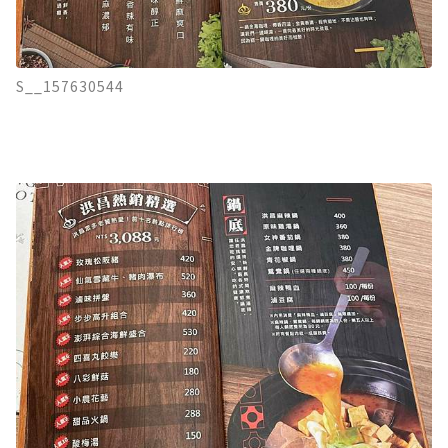
S__157630544