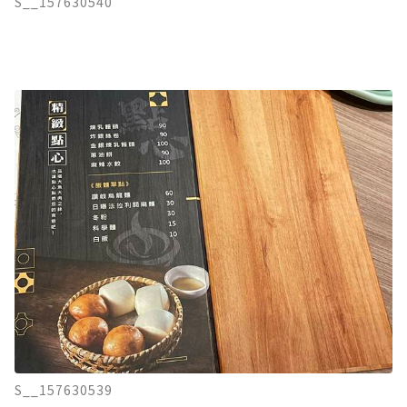
S__157630540
S__157630539