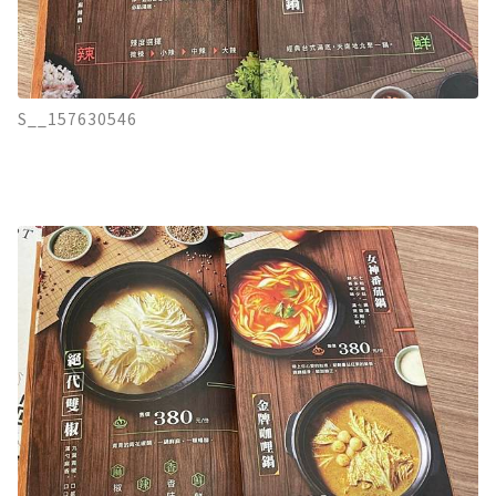
S__157630546