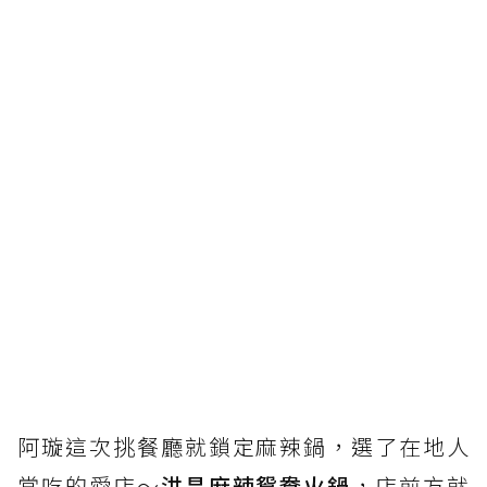
阿璇這次挑餐廳就鎖定麻辣鍋，選了在地人
常吃的愛店～
洪昌麻辣鴛鴦火鍋
，店前方就