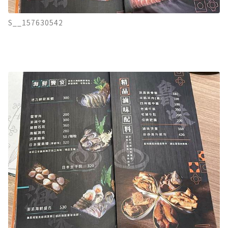
S__157630542