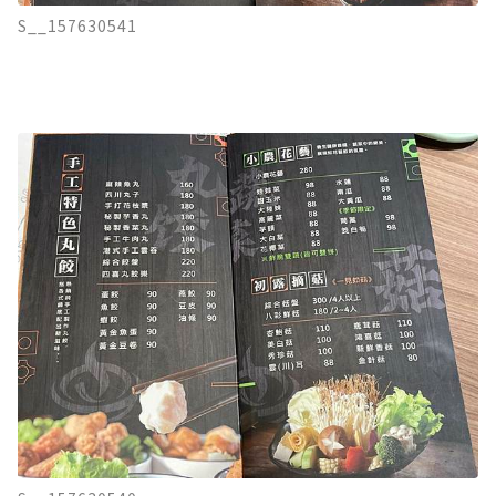
S__157630541