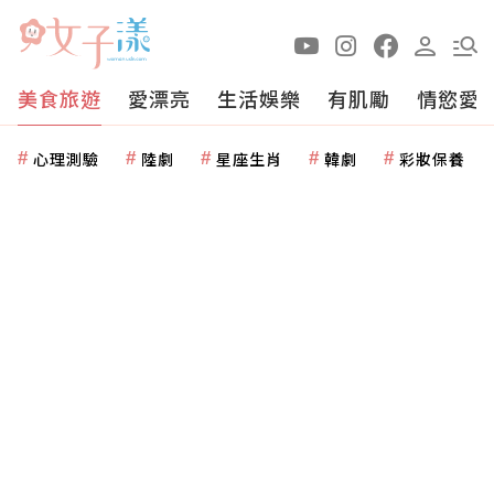
美食旅遊
愛漂亮
生活娛樂
有肌勵
情慾愛
心理測驗
陸劇
星座生肖
韓劇
彩妝保養