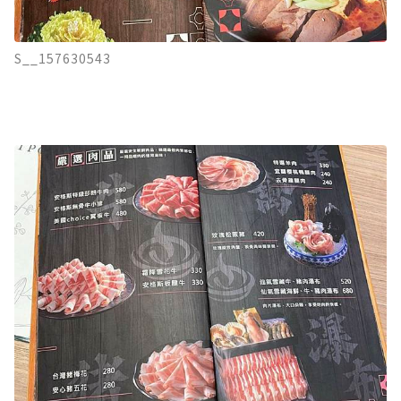
S__157630543