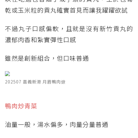
乾或玉米粒的貢丸確實首見而讓我躍躍欲試
不過丸子口感偏軟，且就是沒有新竹貢丸的
濃郁肉香和紮實彈性口感
雖然是創新組合，但口味普通
202507 嘉義新港 月眉鴨肉焿
鴨肉炒青菜
油量一般，湯水偏多，肉量分量普通