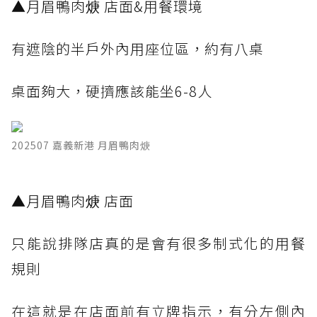
▲月眉鴨肉焿 店面&用餐環境
有遮陰的半戶外內用座位區，約有八桌
桌面夠大，硬擠應該能坐6-8人
202507 嘉義新港 月眉鴨肉焿
▲月眉鴨肉焿 店面
只能說排隊店真的是會有很多制式化的用餐
規則
在這就是在店面前有立牌指示，有分左側內