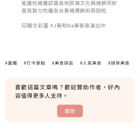
能邊吃捲邊認識各地民情文化與捲餅同好
是我致力吃遍全台春捲潤餅的原因啦
󠀠󠀠󠀠
🐱圖文彩蛋 #J哥和Na哥客串演出中
#嘉義
#打卡景點
#美食探店
#人氣美食
#排隊美食
喜歡這篇文章嗎？歡迎贊助作者，好內
容值得更多人支持。
贊助