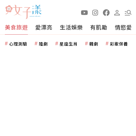
美食旅遊
愛漂亮
生活娛樂
有肌勵
情慾愛
心理測驗
陸劇
星座生肖
韓劇
彩妝保養