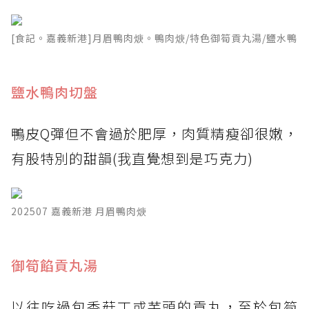
[食記。嘉義新港]月眉鴨肉焿。鴨肉焿/特色御筍貢丸湯/鹽水鴨
鹽水鴨肉切盤
鴨皮Q彈但不會過於肥厚，肉質精瘦卻很嫩，
有股特別的甜韻(我直覺想到是巧克力)
202507 嘉義新港 月眉鴨肉焿
御筍餡貢丸湯
以往吃過包香菇丁或芋頭的貢丸，至於包筍