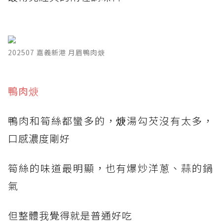
202507 嘉義新港 月眉鴨肉焿
鴨肉焿
鴨肉和筍絲都蠻多的，焿湯勾芡沒有太多，
口感濃度剛好
筍絲的味道最明顯，也有爆炒洋蔥、蒜的鍋
氣
但整體我覺得就是普通好吃