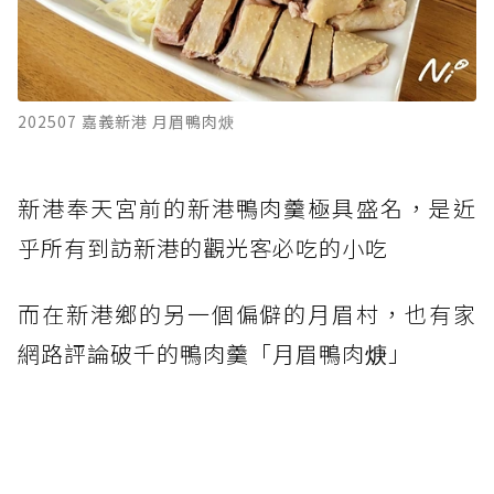
202507 嘉義新港 月眉鴨肉焿
新港奉天宮前的新港鴨肉羹極具盛名，是近
乎所有到訪新港的觀光客必吃的小吃
而在新港鄉的另一個偏僻的月眉村，也有家
網路評論破千的鴨肉羹「月眉鴨肉焿」