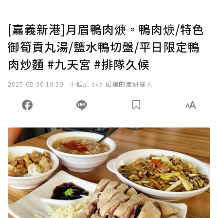
[嘉義新港]月眉鴨肉焿。鴨肉焿/特色
御筍貢丸湯/鹽水鴨切盤/平日限定鴨
肉炒麵 #九天宮 #排隊久候
2025-08-30 10:30
小狐尼 aka 孤獨的潤餅獵人