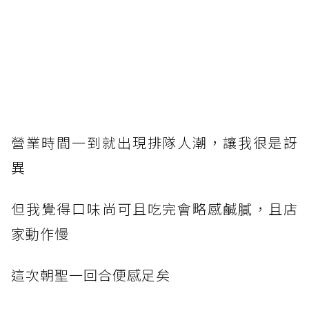
營業時間一到就出現排隊人潮，讓我很是訝
異
但我覺得口味尚可且吃完會略感鹹膩，且店
家動作慢
這次朝聖一回合便感足矣