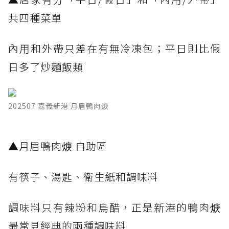
共四種菜單
內用和外帶只差在有無冷凍包；平日則比假
日多了炒麵飯類
202507 嘉義新港 月眉鴨肉焿
▲月眉鴨肉焿 自助區
有筷子、湯匙、衛生紙和調味料
調味料只有辣粉和烏醋，正是新港的鴨肉焿
最常見經典的兩種調味料