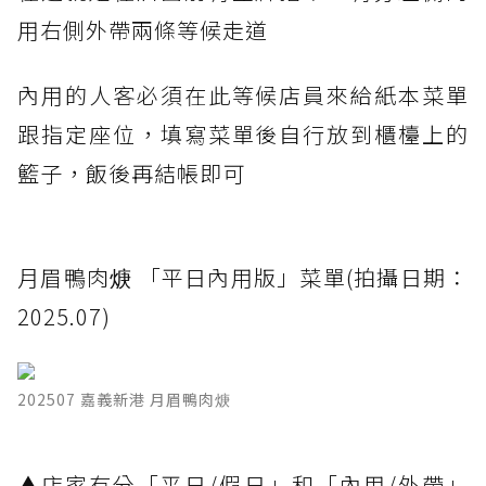
用右側外帶兩條等候走道
內用的人客必須在此等候店員來給紙本菜單
跟指定座位，填寫菜單後自行放到櫃檯上的
籃子，飯後再結帳即可
月眉鴨肉焿 「平日內用版」菜單(拍攝日期：
2025.07)
202507 嘉義新港 月眉鴨肉焿
▲店家有分「平日/假日」和「內用/外帶」