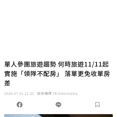
贊助說明
為了鼓勵作者持續創作更好的內容，會員可以
使用「贊助」功能實質回饋給喜愛的作者。可
將您認為適合的點數贈送給作者，一旦使用贊
助點數即不得撤銷，單筆贊助最低點數為30
點，最高點數沒有上限。
U 利點數 1 點 = NTD 1 元。
單人參團旅遊趨勢 何時旅遊11/11起
實施「領隊不配房」 落單更免收單房
確認送出
差
我已詳閱贊助說明，且同意站方的使用條款。
2026-07-31 21:02
旅奇傳媒 TR Omnimedia
您當前剩餘 U 利點數：
0
點；前往
購買點數