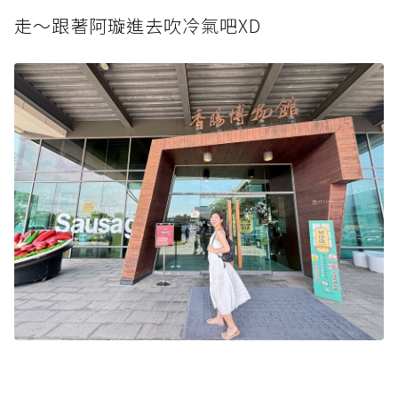
走～跟著阿璇進去吹冷氣吧XD