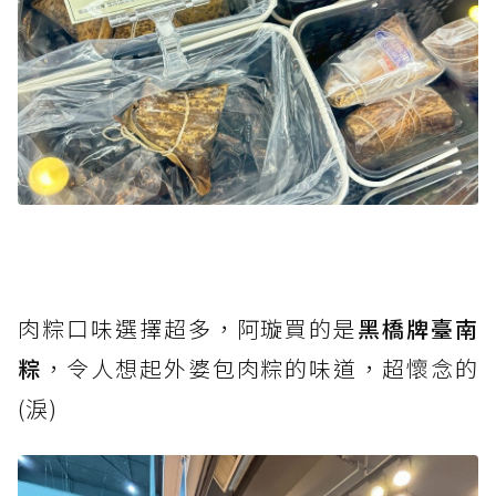
肉粽口味選擇超多，阿璇買的是
黑橋牌臺南
粽
，令人想起外婆包肉粽的味道，超懷念的
(淚)