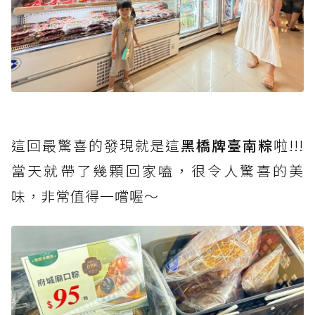
這回最驚喜的發現就是這
黑橋牌臺南粽
啦!!!
當天就帶了幾顆回家嗑，很令人驚喜的美
味，非常值得一嚐喔～