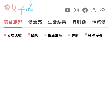
美食旅遊
愛漂亮
生活娛樂
有肌勵
情慾愛
心理測驗
陸劇
星座生肖
韓劇
彩妝保養