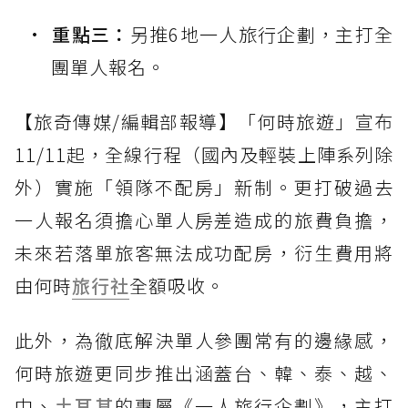
重點三：
另推6地一人旅行企劃，主打全
團單人報名。
【旅奇傳媒/編輯部報導】「何時旅遊」宣布
11/11起，全線行程（國內及輕裝上陣系列除
外）實施「領隊不配房」新制。更打破過去
一人報名須擔心單人房差造成的旅費負擔，
未來若落單旅客無法成功配房，衍生費用將
由何時
旅行社
全額吸收。
此外，為徹底解決單人參團常有的邊緣感，
何時旅遊更同步推出涵蓋台、韓、泰、越、
中、
土耳其
的專屬《一人旅行企劃》，主打