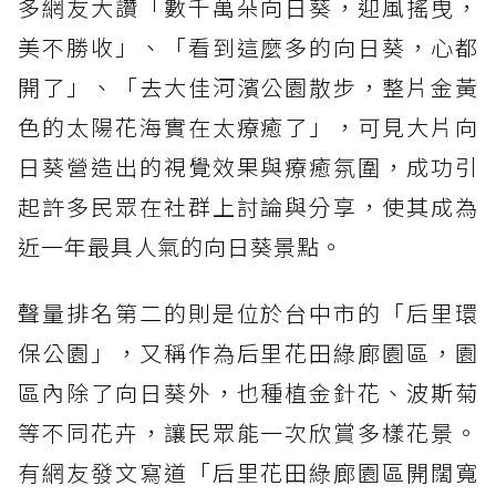
多網友大讚「數千萬朵向日葵，迎風搖曳，
美不勝收」、「看到這麼多的向日葵，心都
開了」、「去大佳河濱公園散步，整片金黃
色的太陽花海實在太療癒了」，可見大片向
日葵營造出的視覺效果與療癒氛圍，成功引
起許多民眾在社群上討論與分享，使其成為
近一年最具人氣的向日葵景點。
聲量排名第二的則是位於台中市的「后里環
保公園」，又稱作為后里花田綠廊園區，園
區內除了向日葵外，也種植金針花、波斯菊
等不同花卉，讓民眾能一次欣賞多樣花景。
有網友發文寫道「后里花田綠廊園區開闊寬