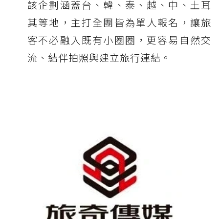
該企劃涵蓋台、韓、泰、越、中、土耳
其等地，主打全團皆為單人報名，讓旅
客不必融入既有小圈圈，更容易自然交
流、結伴拍照與建立旅行連結。