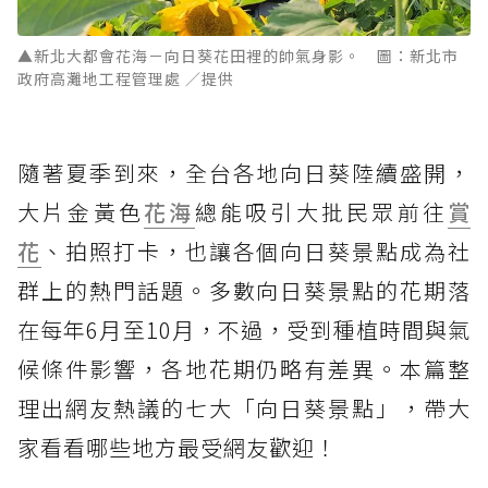
▲新北大都會花海－向日葵花田裡的帥氣身影。 圖：新北市
政府高灘地工程管理處 ／提供
隨著夏季到來，全台各地向日葵陸續盛開，
大片金黃色
花海
總能吸引大批民眾前往
賞
花
、拍照打卡，也讓各個向日葵景點成為社
群上的熱門話題。多數向日葵景點的花期落
在每年6月至10月，不過，受到種植時間與氣
候條件影響，各地花期仍略有差異。本篇整
理出網友熱議的七大「向日葵景點」，帶大
家看看哪些地方最受網友歡迎！