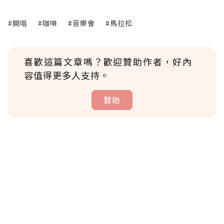
#開唱
#咖啡
#音樂會
#馬拉松
喜歡這篇文章嗎？歡迎贊助作者，好內
容值得更多人支持。
贊助
贊助說明
為了鼓勵作者持續創作更好的內容，會員可以
使用「贊助」功能實質回饋給喜愛的作者。可
將您認為適合的點數贈送給作者，一旦使用贊
助點數即不得撤銷，單筆贊助最低點數為30