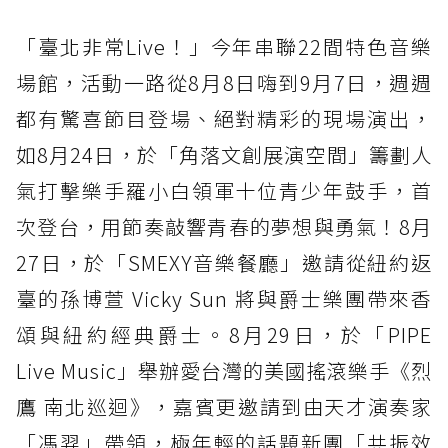
「臺北非常Live！」今年串聯22間特色音樂
場館，活動一路從8月8日嗨到9月7日，週週
都有驚喜節目登場、絕對精彩的現場演出，
如8月24日，於「角落文創展演空間」籌劃人
氣打擊樂手羅小白領軍十位青少年鼓手，首
次登台，用節奏敲響青春的夢想與勇氣！8月
27日，於「SMEXY音樂餐廳」邀請從紐約返
臺的孫博萱 Vicky Sun 將與爵士樂團帶來香
頌與紐約經典爵士。8月29日，於「PIPE
Live Music」舉辦愛台灣的美國搖滾樂手《烈
鷹 南北巡迴》，嘉賓更邀請到由天才演奏家
「馮羿」帶領，極年輕的話題新團「共振效