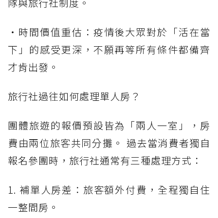
隊與旅行社制度。
・時間價值重估：疫情後大眾對於「活在當
下」的感受更深，不願再等所有條件都備齊
才肯出發。
旅行社過往如何處理單人房？
團體旅遊的報價預設皆為「兩人一室」，房
費由兩位旅客共同分攤。 過去當消費者獨自
報名參團時，旅行社通常有三種處理方式：
1. 補單人房差：旅客額外付費，全程獨自住
一整間房。