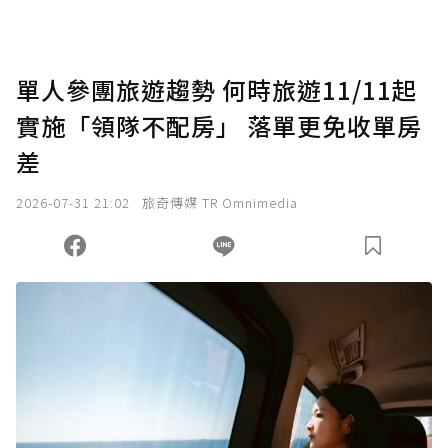
點，最高點數沒有上限。
U 利點數 1 點 = NTD 1 元。
單人參團旅遊趨勢 何時旅遊11/11起
實施「領隊不配房」 落單更免收單房
確認送出
差
我已詳閱贊助說明，且同意站方的使用條款。
2026-07-31 21:02
旅奇傳媒 TR Omnimedia
您當前剩餘 U 利點數：
0
點；前往
購買點數