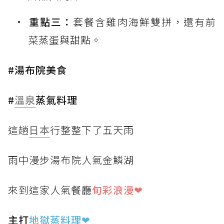
重點三：
套餐含雞肉海鮮雙拼，還有前
菜蒸蛋與甜點。
#湯布院美食
#
溫泉
蒸氣料理
這趟
日本
行整整下了五天雨
雨中漫步湯布院人氣金鱗湖
來到這家人氣餐廳
旬彩浪漫❤
主打
地獄蒸料理
❤