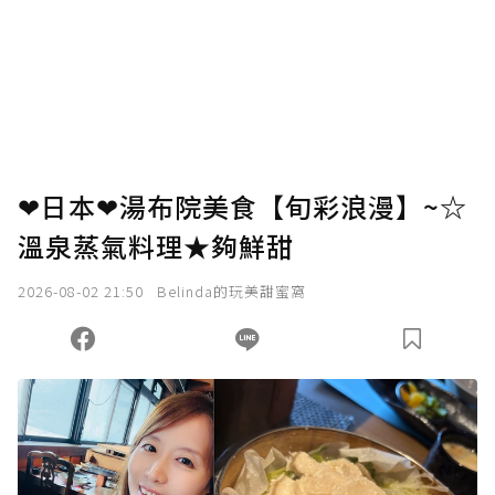
❤日本❤湯布院美食【旬彩浪漫】~☆
溫泉蒸氣料理★夠鮮甜
2026-08-02 21:50
Belinda的玩美甜蜜窩