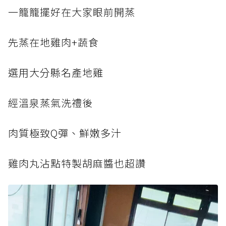
一籠籠擺好在大家眼前開蒸
先蒸在地雞肉+蔬食
選用大分縣名產地雞
經溫泉蒸氣洗禮後
肉質極致Q彈、鮮嫩多汁
雞肉丸沾點特製胡麻醬也超讚