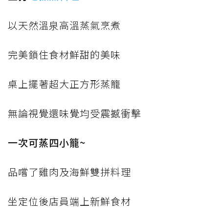
以天然溫泉高溫蒸氣烹煮
完美鎖住食材鮮甜的美味
桌上擺著超大正方形蒸籠
無論視覺還味覺均受震撼衝擊
一次可蒸四小籠~
品嚐了雞肉及海鮮雙拼料理
坐定位後店員端上新鮮食材