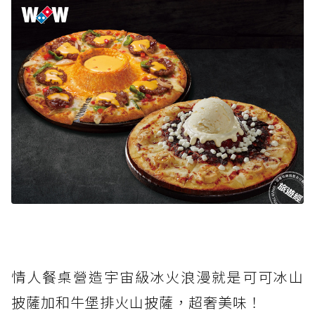
情人餐桌營造宇宙級冰火浪漫就是可可冰山
披薩加和牛堡排火山披薩，超奢美味！