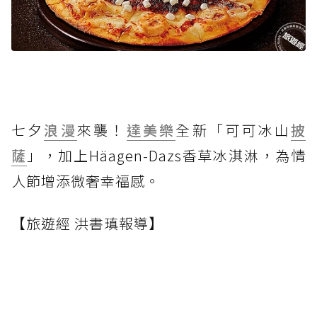
七夕
浪漫
來襲！
達美樂
全新「可可冰山
披
薩
」，加上Häagen-Dazs香草冰淇淋，為情
人節增添微奢幸福感。
【旅遊經 洪書瑱報導】