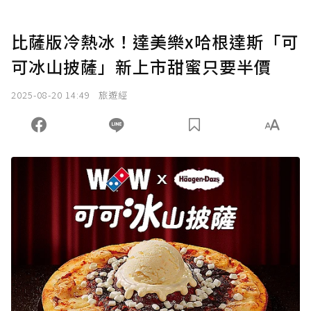
比薩版冷熱冰！達美樂x哈根達斯「可
可冰山披薩」新上市甜蜜只要半價
2025-08-20 14:49
旅遊經