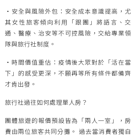
・安全與風險外包：安全成本意識提高，尤
其女性旅客傾向利用「跟團」將語言、交
通、醫療、治安等不可控風險，交給專業領
隊與旅行社制度。
・時間價值重估：疫情後大眾對於「活在當
下」的感受更深，不願再等所有條件都備齊
才肯出發。
旅行社過往如何處理單人房？
團體旅遊的報價預設皆為「兩人一室」，房
費由兩位旅客共同分攤。 過去當消費者獨自