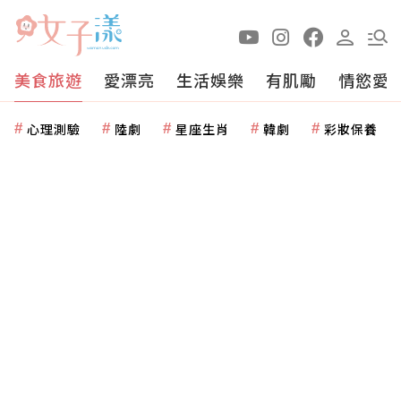
美食旅遊
愛漂亮
生活娛樂
有肌勵
情慾愛
心理測驗
陸劇
星座生肖
韓劇
彩妝保養