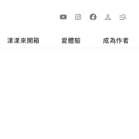
漾漾來開箱
愛體驗
成為作者