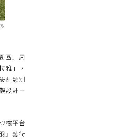
」及
園區」周
西拉雅」，
塑設計類別
）景觀設計－
心2樓平台
羽」藝術