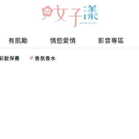
有肌勵
情慾愛情
影音專區
彩妝保養
香氛香水