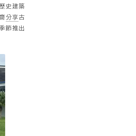
歷史建築
齋
分享
古
季節推出