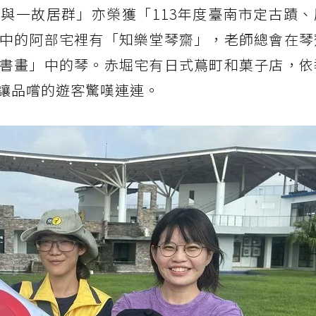
與一故居群」亦榮獲「113年度臺南市定古蹟、
中的阿部宅裡有「知樂堂琴齋」，老師總會在琴
書畫」中的琴。赤堀宅有日式蔦町和菓子店，依
讓品嚐的遊客驚嘆連連。