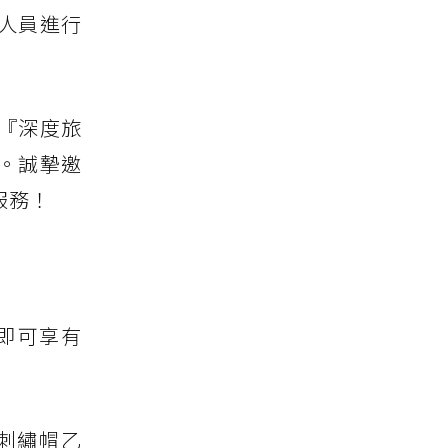
人員進行
『深度旅
。誠摯邀
服務！
頁即可享有
刺繡帽乙