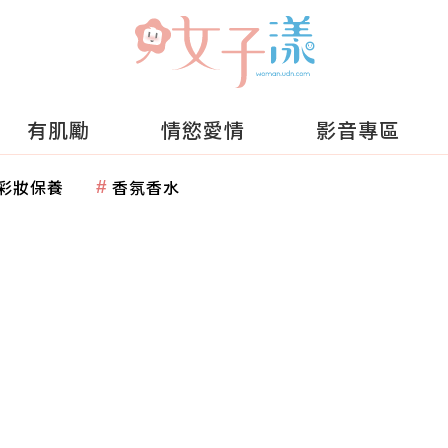
有肌勵
情慾愛情
影音專區
彩妝保養
香氛香水