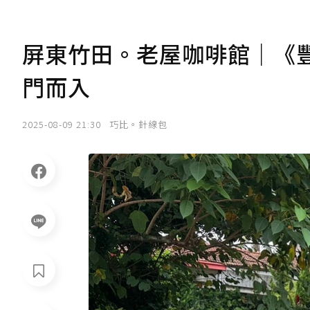
屏東竹田。老屋咖啡館｜《
門而入
2025-08-09 21:30
巧比。針線包