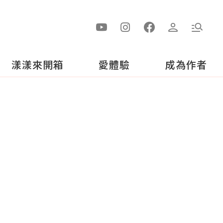
漾漾來開箱
愛體驗
成為作者