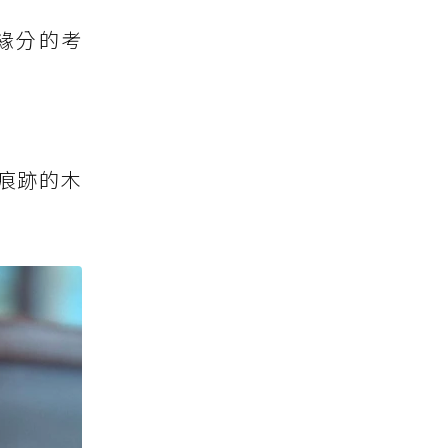
緣分的考
痕跡的木