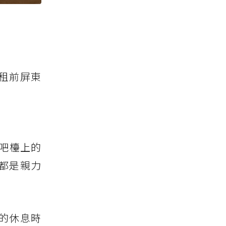
租前屏東
吧檯上的
都是親力
的休息時