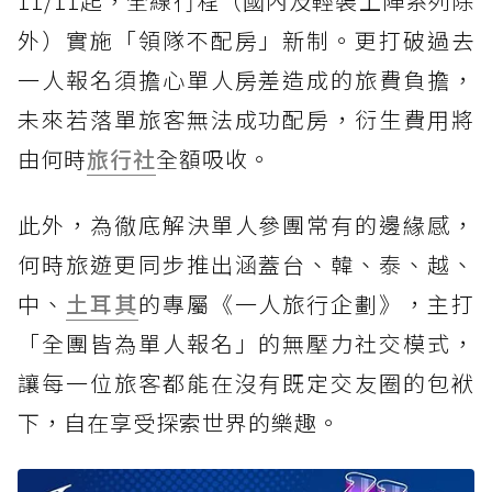
11/11起，全線行程（國內及輕裝上陣系列除
外）實施「領隊不配房」新制。更打破過去
一人報名須擔心單人房差造成的旅費負擔，
未來若落單旅客無法成功配房，衍生費用將
由何時
旅行社
全額吸收。
此外，為徹底解決單人參團常有的邊緣感，
何時旅遊更同步推出涵蓋台、韓、泰、越、
中、
土耳其
的專屬《一人旅行企劃》，主打
「全團皆為單人報名」的無壓力社交模式，
讓每一位旅客都能在沒有既定交友圈的包袱
下，自在享受探索世界的樂趣。