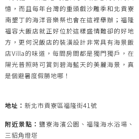
憶，而且每年台灣的重頭戲沙雕季和北貢寮
南墾丁的海洋音樂祭也會在這裡舉辦；福隆
福容大飯店就正好位於這樣盛情難卻的好地
方，更何況飯店的
裝潢設計非常具有海景飯
店Villa的味道，每間房間都是獨門獨戶，在
陽光普照時可賞到碧海藍天的美麗海景，真
是個避暑度假勝地哪！
地址：
新北市貢寮區福隆街41號
附近景點：
鹽寮海濱公園、福隆海水浴場、
三貂角燈塔