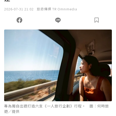
我已詳閱贊助說明，且同意站方的使用條款。
2026-07-31 21:02
旅奇傳媒 TR Omnimedia
您當前剩餘 U 利點數：
0
點；前往
購買點數
專為獨自出遊打造六支《一人旅行企劃》行程。 圖：何時旅
遊／提供