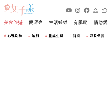
美食旅遊
愛漂亮
生活娛樂
有肌勵
情慾愛
心理測驗
陸劇
星座生肖
韓劇
彩妝保養