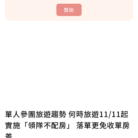
贊助
贊助說明
為了鼓勵作者持續創作更好的內容，會員可以
使用「贊助」功能實質回饋給喜愛的作者。可
將您認為適合的點數贈送給作者，一旦使用贊
助點數即不得撤銷，單筆贊助最低點數為30
點，最高點數沒有上限。
U 利點數 1 點 = NTD 1 元。
單人參團旅遊趨勢 何時旅遊11/11起
實施「領隊不配房」 落單更免收單房
確認送出
差