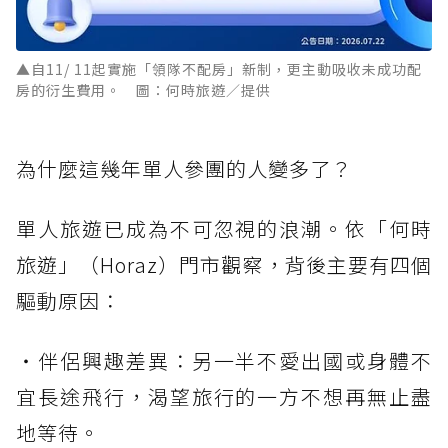
▲自11/ 11起實施「領隊不配房」新制，更主動吸收未成功配
房的衍生費用。 圖：何時旅遊／提供
為什麼這幾年單人參團的人變多了？
單人旅遊已成為不可忽視的浪潮。依「何時
旅遊」（Horaz）門市觀察，背後主要有四個
驅動原因：
・伴侶興趣差異：另一半不愛出國或身體不
宜長途飛行，渴望旅行的一方不想再無止盡
地等待。