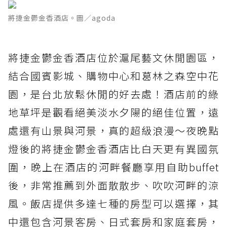
將捷金鬱金香酒店。圖／agoda
將捷金鬱金香酒店位於滬尾藝文休閒園區，
結合國賓影城、購物中心和葛林之森空中花
園，是台北放鬆休閒的好去處！酒店前的綠
地草坪是觀看絕美淡水夕陽的絕佳位置，遠
處還有山景與河景，真的超級浪漫～夜晚點
燈後的將捷金鬱金香酒店比白天更有異國氛
圍，晚上在酒店的河畔餐廳享用自助buffet
後，非常推薦到外面散散步、吹吹河畔的涼
風。飯店提供多達七種的房型可以選擇，其
中還包含河景客房、日式套房和家庭套房，