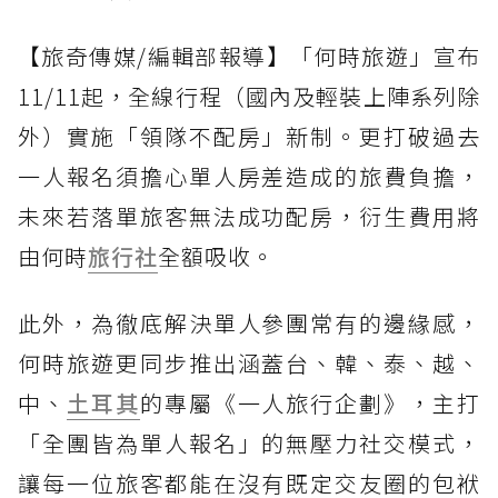
【旅奇傳媒/編輯部報導】「何時旅遊」宣布
11/11起，全線行程（國內及輕裝上陣系列除
外）實施「領隊不配房」新制。更打破過去
一人報名須擔心單人房差造成的旅費負擔，
未來若落單旅客無法成功配房，衍生費用將
由何時
旅行社
全額吸收。
此外，為徹底解決單人參團常有的邊緣感，
何時旅遊更同步推出涵蓋台、韓、泰、越、
中、
土耳其
的專屬《一人旅行企劃》，主打
「全團皆為單人報名」的無壓力社交模式，
讓每一位旅客都能在沒有既定交友圈的包袱