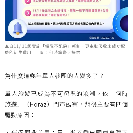
▲自11/ 11起實施「領隊不配房」新制，更主動吸收未成功配
房的衍生費用。 圖：何時旅遊／提供
為什麼這幾年單人參團的人變多了？
單人旅遊已成為不可忽視的浪潮。依「何時
旅遊」（Horaz）門市觀察，背後主要有四個
驅動原因：
・伴侶興趣差異：另一半不愛出國或身體不