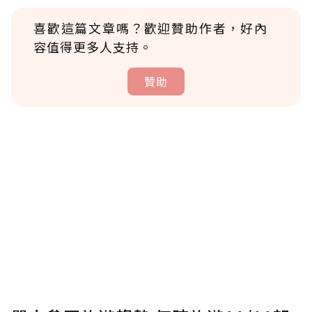
喜歡這篇文章嗎？歡迎贊助作者，好內
容值得更多人支持。
贊助
贊助說明
為了鼓勵作者持續創作更好的內容，會員可以
使用「贊助」功能實質回饋給喜愛的作者。可
將您認為適合的點數贈送給作者，一旦使用贊
助點數即不得撤銷，單筆贊助最低點數為30
點，最高點數沒有上限。
U 利點數 1 點 = NTD 1 元。