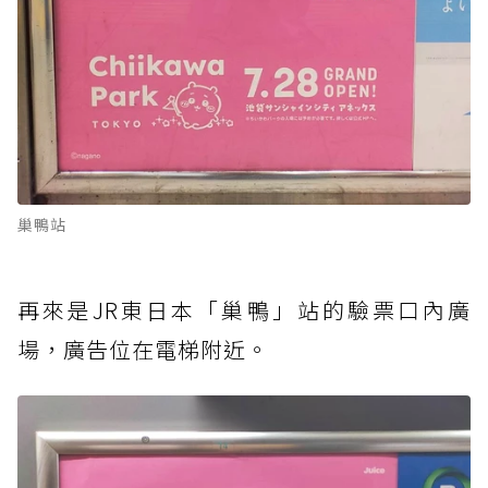
巢鴨站
再來是JR東日本「巢鴨」站的驗票口內廣
場，廣告位在電梯附近。