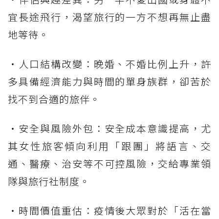
宜長途飛行，渴望旅行的一方不想再無止盡
地等待。
・人口結構改變：晚婚、不婚比例上升，許
多具備經濟能力與時間的單身族群，卻苦於
找不到合適的旅伴。
・安全與風險外包：安全成本意識提高，尤
其女性旅客傾向利用「跟團」將語言、交
通、醫療、治安等不可控風險，交給專業領
隊與旅行社制度。
・時間價值重估：疫情後大眾對於「活在當