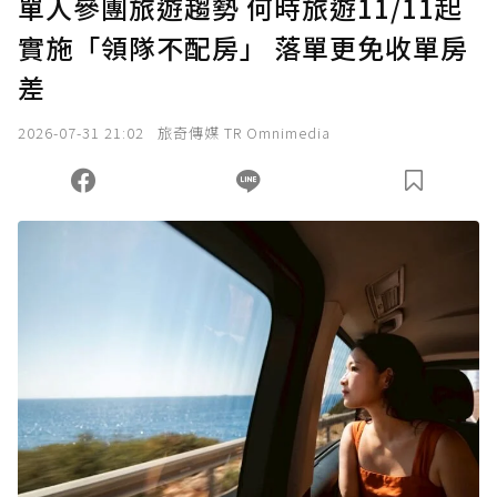
單人參團旅遊趨勢 何時旅遊11/11起
實施「領隊不配房」 落單更免收單房
確認送出
差
我已詳閱贊助說明，且同意站方的使用條款。
2026-07-31 21:02
旅奇傳媒 TR Omnimedia
您當前剩餘 U 利點數：
0
點；前往
購買點數