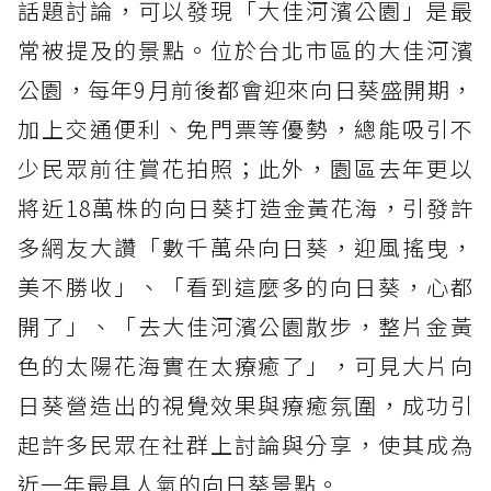
話題討論，可以發現「大佳河濱公園」是最
常被提及的景點。位於台北市區的大佳河濱
公園，每年9月前後都會迎來向日葵盛開期，
加上交通便利、免門票等優勢，總能吸引不
少民眾前往賞花拍照；此外，園區去年更以
將近18萬株的向日葵打造金黃花海，引發許
多網友大讚「數千萬朵向日葵，迎風搖曳，
美不勝收」、「看到這麼多的向日葵，心都
開了」、「去大佳河濱公園散步，整片金黃
色的太陽花海實在太療癒了」，可見大片向
日葵營造出的視覺效果與療癒氛圍，成功引
起許多民眾在社群上討論與分享，使其成為
近一年最具人氣的向日葵景點。