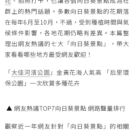
花
、拍照打卡，也讓各個向日葵景點成為社
群上的熱門話題。多數向日葵景點的花期落
在每年6月至10月，不過，受到種植時間與氣
候條件影響，各地花期仍略有差異。本篇整
理出網友熱議的七大「向日葵景點」，帶大
家看看哪些地方最受網友歡迎！
「
大佳河濱公園
」金黃花海人氣高 「后里環
保公園」一次欣賞多種花卉
▲ 網友熱議TOP7向日葵景點 網路聲量排行
觀察近一年網友針對「向日葵景點」的相關