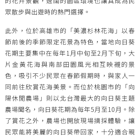
的花卉景觀，遼闊的園區環境也讓其成為民
眾散步與出遊時的熱門選擇。
此外，位於高雄市的「美濃杉林花海」以春
節前後的季節限定花景為特色，當地向日葵
花期主要集中在每年1月中旬至2月下旬，大
片金黃花海與南部田園風光相互映襯的景
色，吸引不少民眾在春節假期時，與家人一
同前往欣賞花海美景。而位於桃園市的「向
陽休閒農場」則以北台灣最大的向日葵主題
農場聞名，向日葵花期為每年5月至10月。除
了賞花之外，農場也開放現場摘採體驗，讓
民眾能將美麗的向日葵帶回家，十分適合親