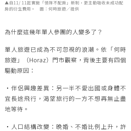
▲自11/ 11起實施「領隊不配房」新制，更主動吸收未成功配
房的衍生費用。 圖：何時旅遊／提供
為什麼這幾年單人參團的人變多了？
單人旅遊已成為不可忽視的浪潮。依「何時
旅遊」（Horaz）門市觀察，背後主要有四個
驅動原因：
・伴侶興趣差異：另一半不愛出國或身體不
宜長途飛行，渴望旅行的一方不想再無止盡
地等待。
・人口結構改變：晚婚、不婚比例上升，許