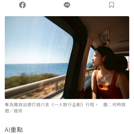
您當前剩餘 U 利點數：
0
點；前往
購買點數
專為獨自出遊打造六支《一人旅行企劃》行程。 圖：何時旅
遊／提供
AI重點