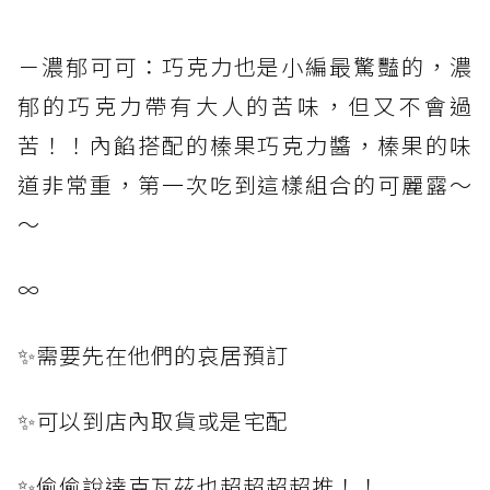
－濃郁可可：巧克力也是小編最驚豔的，濃
郁的巧克力帶有大人的苦味，但又不會過
苦！！內餡搭配的榛果巧克力醬，榛果的味
道非常重，第一次吃到這樣組合的可麗露～
～
∞
✨需要先在他們的哀居預訂
✨可以到店內取貨或是宅配
✨偷偷說達克瓦茲也超超超超推！！