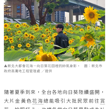
▲新北大都會花海－向日葵花田裡的帥氣身影。 圖：新北市
政府高灘地工程管理處 ／提供
隨著夏季到來，全台各地向日葵陸續盛開，
大片金黃色
花海
總能吸引大批民眾前往
賞