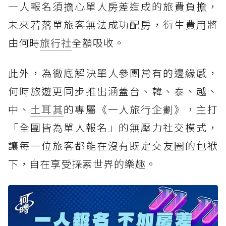
一人報名須擔心單人房差造成的旅費負擔，
未來若落單旅客無法成功配房，衍生費用將
由何時
旅行社
全額吸收。
此外，為徹底解決單人參團常有的邊緣感，
何時旅遊更同步推出涵蓋台、韓、泰、越、
中、
土耳其
的專屬《一人旅行企劃》，主打
「全團皆為單人報名」的無壓力社交模式，
讓每一位旅客都能在沒有既定交友圈的包袱
下，自在享受探索世界的樂趣。