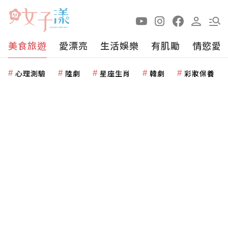
美食旅遊
愛漂亮
生活娛樂
有肌勵
情慾愛
心理測驗
陸劇
星座生肖
韓劇
彩妝保養