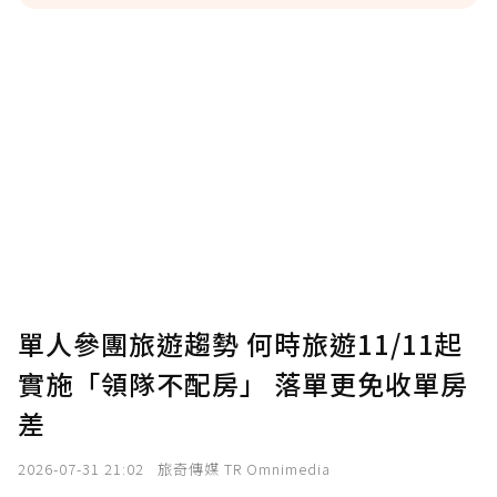
贊助說明
為了鼓勵作者持續創作更好的內容，會員可以
使用「贊助」功能實質回饋給喜愛的作者。可
將您認為適合的點數贈送給作者，一旦使用贊
助點數即不得撤銷，單筆贊助最低點數為30
點，最高點數沒有上限。
U 利點數 1 點 = NTD 1 元。
單人參團旅遊趨勢 何時旅遊11/11起
實施「領隊不配房」 落單更免收單房
確認送出
差
我已詳閱贊助說明，且同意站方的使用條款。
2026-07-31 21:02
旅奇傳媒 TR Omnimedia