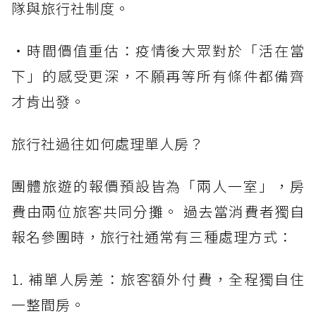
隊與旅行社制度。
・時間價值重估：疫情後大眾對於「活在當
下」的感受更深，不願再等所有條件都備齊
才肯出發。
旅行社過往如何處理單人房？
團體旅遊的報價預設皆為「兩人一室」，房
費由兩位旅客共同分攤。 過去當消費者獨自
報名參團時，旅行社通常有三種處理方式：
1. 補單人房差：旅客額外付費，全程獨自住
一整間房。