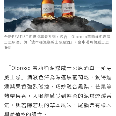
全新PEATIST泥煤探尋者系列，包含「Oloroso雪莉桶泥煤威
士忌原酒」與「波本桶泥煤威士忌原酒」。金車噶瑪蘭威士忌
提供
「Oloroso 雪莉桶泥煤威士忌原酒單一麥芽
威士忌」酒液色澤為深邃黑葡萄乾，獨特煙
燻與果香強烈碰撞，巧妙融合鳳梨、
芒果
等
熱帶果香，入喉能感受到輕柔的泥煤煙燻香
氣，與若隱若現的草本風味，尾韻帶有橡木
與葡萄乾的調性。