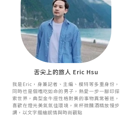
舌尖上的旅人 Eric Hsu
我是Eric，身兼記者、主編、模特等多重身份，
同時也是個嗜吃如命的男子，熱愛一步一腳印探
索世界，典型金牛座性格對美的事物異常著迷，
喜歡在燈光美氣氛佳環境，來杯微醺酒精放慢步
調，以文字描繪感情與時尚觀點