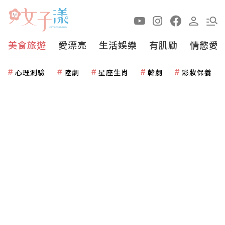
美食旅遊
愛漂亮
生活娛樂
有肌勵
情慾愛
心理測驗
陸劇
星座生肖
韓劇
彩妝保養