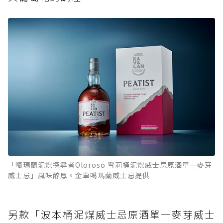
「噶瑪蘭泥煤探尋者Oloroso 雪莉桶泥煤威士忌原酒單一麥芽
威士忌」風味醇厚。金車噶瑪蘭威士忌提供
另款「波本桶泥煤威士忌原酒單一麥芽威士