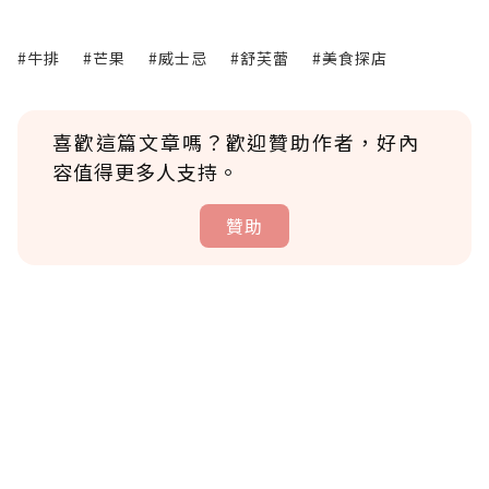
#牛排
#芒果
#威士忌
#舒芙蕾
#美食探店
喜歡這篇文章嗎？歡迎贊助作者，好內
容值得更多人支持。
贊助
贊助說明
為了鼓勵作者持續創作更好的內容，會員可以
使用「贊助」功能實質回饋給喜愛的作者。可
將您認為適合的點數贈送給作者，一旦使用贊