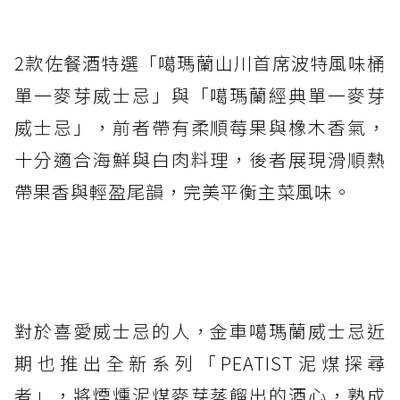
2款佐餐酒特選「噶瑪蘭山川首席波特風味桶
單一麥芽威士忌」與「噶瑪蘭經典單一麥芽
威士忌」，前者帶有柔順莓果與橡木香氣，
十分適合海鮮與白肉料理，後者展現滑順熱
帶果香與輕盈尾韻，完美平衡主菜風味。
對於喜愛威士忌的人，金車噶瑪蘭威士忌近
期也推出全新系列「PEATIST泥煤探尋
者」，將煙燻泥煤麥芽蒸餾出的酒心，熟成