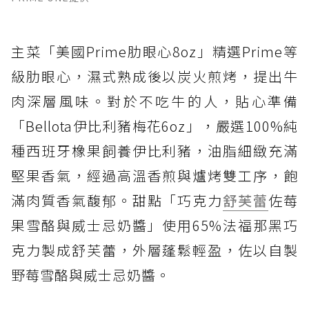
主菜「美國Prime肋眼心8oz」精選Prime等
級肋眼心，濕式熟成後以炭火煎烤，提出牛
肉深層風味。對於不吃牛的人，貼心準備
「Bellota伊比利豬梅花6oz」，嚴選100%純
種西班牙橡果飼養伊比利豬，油脂細緻充滿
堅果香氣，經過高溫香煎與爐烤雙工序，飽
滿肉質香氣馥郁。甜點「巧克力
舒芙蕾
佐莓
果雪酪與威士忌奶醬」使用65%法福那黑巧
克力製成舒芙蕾，外層蓬鬆輕盈，佐以自製
野莓雪酪與威士忌奶醬。