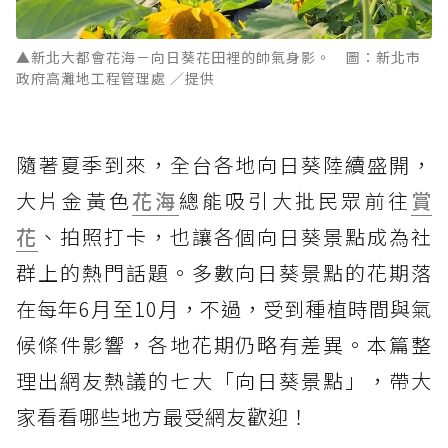
▲新北大都會花海－向日葵花田裡的帥氣身影。 圖：新北市
政府高灘地工程管理處 ／提供
隨著夏季到來，全台各地向日葵陸續盛開，
大片金黃色
花海
總能吸引大批民眾前往
賞
花
、拍照打卡，也讓各個向日葵景點成為社
群上的熱門話題。多數向日葵景點的花期落
在每年6月至10月，不過，受到種植時間與氣
候條件影響，各地花期仍略有差異。本篇整
理出網友熱議的七大「向日葵景點」，帶大
家看看哪些地方最受網友歡迎！