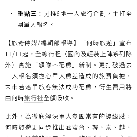
重點三：
另推6地一人旅行企劃，主打全
團單人報名。
【旅奇傳媒/編輯部報導】「何時旅遊」宣布
11/11起，全線行程（國內及輕裝上陣系列除
外）實施「領隊不配房」新制。更打破過去
一人報名須擔心單人房差造成的旅費負擔，
未來若落單旅客無法成功配房，衍生費用將
由何時
旅行社
全額吸收。
此外，為徹底解決單人參團常有的邊緣感，
何時旅遊更同步推出涵蓋台、韓、泰、越、