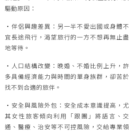
驅動原因：
・伴侶興趣差異：另一半不愛出國或身體不
宜長途飛行，渴望旅行的一方不想再無止盡
地等待。
・人口結構改變：晚婚、不婚比例上升，許
多具備經濟能力與時間的單身族群，卻苦於
找不到合適的旅伴。
・安全與風險外包：安全成本意識提高，尤
其女性旅客傾向利用「跟團」將語言、交
通、醫療、治安等不可控風險，交給專業領