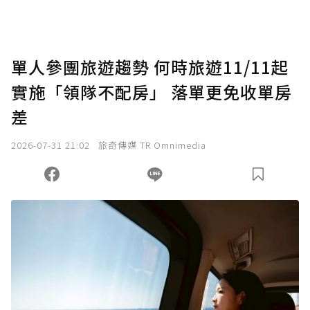
助點數即不得撤銷，單筆贊助最低點數為30
點，最高點數沒有上限。
U 利點數 1 點 = NTD 1 元。
單人參團旅遊趨勢 何時旅遊11/11起
實施「領隊不配房」 落單更免收單房
確認送出
差
我已詳閱贊助說明，且同意站方的使用條款。
2026-07-31 21:02
旅奇傳媒 TR Omnimedia
您當前剩餘 U 利點數：
0
點；前往
購買點數