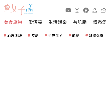
美食旅遊
愛漂亮
生活娛樂
有肌勵
情慾愛
心理測驗
陸劇
星座生肖
韓劇
彩妝保養