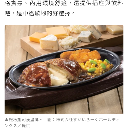
格實惠、內用環境舒適，還提供插座與飲料
吧，是中途歇腳的好選擇。
▲鐵板起司漢堡排。 圖：株式会社すかいらーくホールディ
ングス／提供