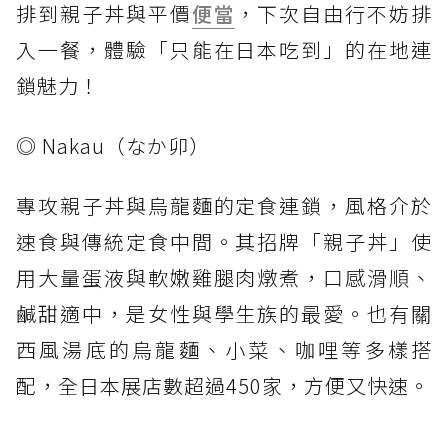
排到親子丼與平價
便當
，下次自由行不妨排
入一餐，體驗「只能在日本吃到」的在地連
鎖魅力！
◎ Nakau（なか卯）
專攻親子丼與烏龍麵的定食連鎖，風格介於
速食與傳統定食中間。其招牌「親子丼」使
用大量蛋液與軟嫩雞腿肉燉煮，口感滑順、
鹹甜適中，是女性與學生族的最愛。也有關
西風湯底的烏龍麵、小菜、咖哩等多樣搭
配，全日本展店數超過450家，方便又快速。