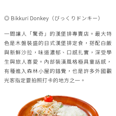
◎ Bikkuri Donkey（びっくりドンキー）
一間讓人「驚奇」的漢堡排專賣店。最大特
色是木盤裝盛的日式漢堡排定食，搭配白飯
與新鮮沙拉，味道濃郁、口感扎實，深受學
生與旅人喜愛。內部裝潢風格極具童話感，
有種進入森林小屋的錯覺，也是許多外國觀
光客指定要拍照打卡的地方之一。