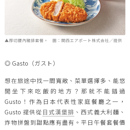
▲厚切腰內豬排套餐。 圖：関西エアポート株式会社／提供
◎ Gasto（ガスト）
想在旅途中找一間寬敞、菜單選擇多、能悠
閒坐下來吃飯的地方？那就不能錯過
Gusto！作為日本代表性家庭餐廳之一，
Gusto 提供從
日式漢堡排
、西式義大利麵、
炸物拼盤到甜點應有盡有。平日午餐套餐價