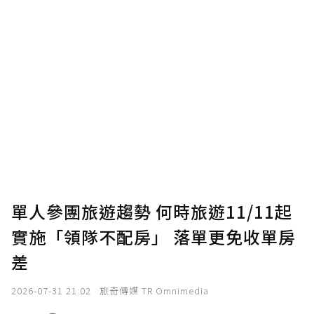
單人參團旅遊趨勢 何時旅遊11/11起
實施「領隊不配房」 落單更免收單房
差
2026-07-31 21:02
旅奇傳媒 TR Omnimedia