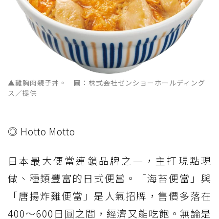
▲雞胸肉親子丼。 圖：株式会社ゼンショーホールディング
ス／提供
◎ Hotto Motto
日本最大便當連鎖品牌之一，主打現點現
做、種類豐富的日式便當。「海苔便當」與
「唐揚炸雞便當」是人氣招牌，售價多落在
400～600日圓之間，經濟又能吃飽。無論是