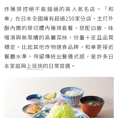
炸豬排控絕不能錯過的高人氣名店。「和
幸」在日本全國擁有超過250家分店，主打外
酥內嫩的厚切腰內豬排套餐，搭配白飯、味
噌湯與無限續的高麗菜絲，份量十足且品質
穩定。比起其他炸物速食品牌，和幸更接近
餐廳水準，保留傳統出餐儀式感，是許多日
本家庭與
上班族
的日常首選。