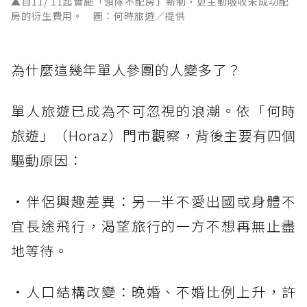
▲自11/ 11起實施「領隊不配房」新制，更主動吸收未成功配
房的衍生費用。 圖：何時旅遊／提供
為什麼這幾年單人參團的人變多了？
單人旅遊已成為不可忽視的浪潮。依「何時
旅遊」（Horaz）門市觀察，背後主要有四個
驅動原因：
・伴侶興趣差異：另一半不愛出國或身體不
宜長途飛行，渴望旅行的一方不想再無止盡
地等待。
・人口結構改變：晚婚、不婚比例上升，許