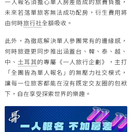
一人報名須擔心單人房差造成的旅費負擔，
未來若落單旅客無法成功配房，衍生費用將
由何時
旅行社
全額吸收。
此外，為徹底解決單人參團常有的邊緣感，
何時旅遊更同步推出涵蓋台、韓、泰、越、
中、
土耳其
的專屬《一人旅行企劃》，主打
「全團皆為單人報名」的無壓力社交模式，
讓每一位旅客都能在沒有既定交友圈的包袱
下，自在享受探索世界的樂趣。