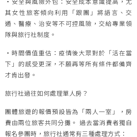
・安全與風險外包：安全成本意識提高，尤
其女性旅客傾向利用「跟團」將語言、交
通、醫療、治安等不可控風險，交給專業領
隊與旅行社制度。
・時間價值重估：疫情後大眾對於「活在當
下」的感受更深，不願再等所有條件都備齊
才肯出發。
旅行社過往如何處理單人房？
團體旅遊的報價預設皆為「兩人一室」，房
費由兩位旅客共同分攤。 過去當消費者獨自
報名參團時，旅行社通常有三種處理方式：