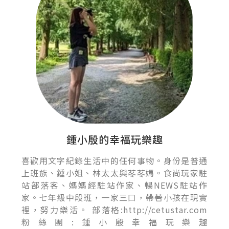
鍾小殷的幸福玩樂趣
喜歡用文字紀錄生活中的任何事物。身份是普通
上班族、鍾小姐、林太太與苳苳媽。食尚玩家駐
站部落客、媽媽經駐站作家、暢NEWS駐站作
家。七年級中段班，一家三口，帶著小孩在現實
裡，努力樂活。 部落格:http://cetustar.com
粉絲團:鍾小殷幸福玩樂趣