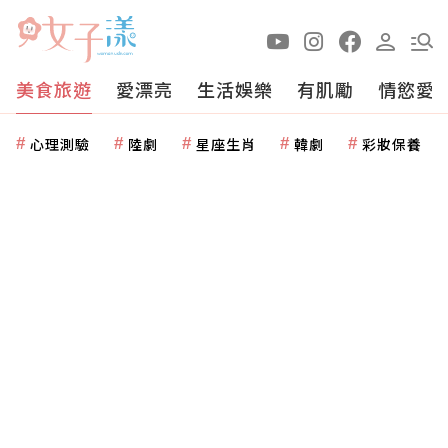
美食旅遊
愛漂亮
生活娛樂
有肌勵
情慾愛
心理測驗
陸劇
星座生肖
韓劇
彩妝保養