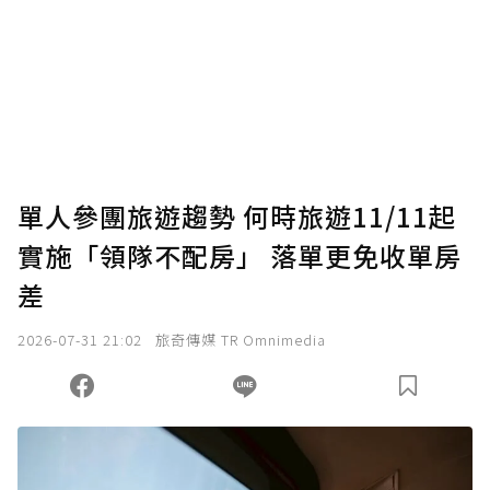
為了鼓勵作者持續創作更好的內容，會員可以
使用「贊助」功能實質回饋給喜愛的作者。可
將您認為適合的點數贈送給作者，一旦使用贊
助點數即不得撤銷，單筆贊助最低點數為30
點，最高點數沒有上限。
U 利點數 1 點 = NTD 1 元。
單人參團旅遊趨勢 何時旅遊11/11起
實施「領隊不配房」 落單更免收單房
確認送出
差
我已詳閱贊助說明，且同意站方的使用條款。
2026-07-31 21:02
旅奇傳媒 TR Omnimedia
您當前剩餘 U 利點數：
0
點；前往
購買點數