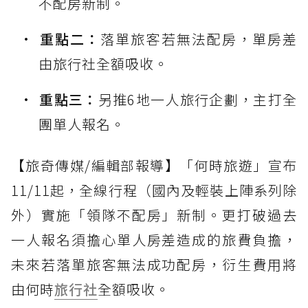
不配房新制。
重點二：
落單旅客若無法配房，單房差
由旅行社全額吸收。
重點三：
另推6地一人旅行企劃，主打全
團單人報名。
【旅奇傳媒/編輯部報導】「何時旅遊」宣布
11/11起，全線行程（國內及輕裝上陣系列除
外）實施「領隊不配房」新制。更打破過去
一人報名須擔心單人房差造成的旅費負擔，
未來若落單旅客無法成功配房，衍生費用將
由何時
旅行社
全額吸收。