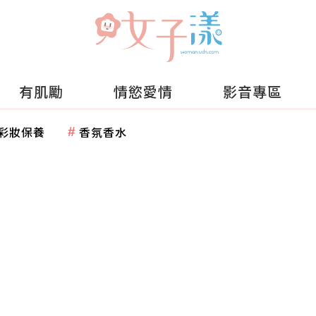
有肌勵
情慾愛情
影音專區
彩妝保養
香氛香水