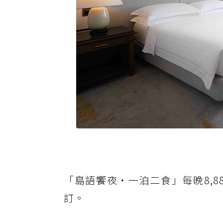
「島語饗夜・一泊二食」每晚8,8
訂。