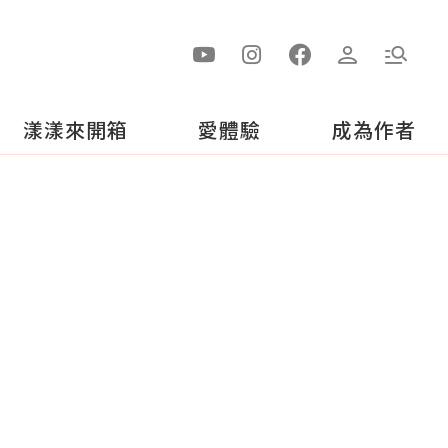
漾漾來開箱
愛體驗
成為作者