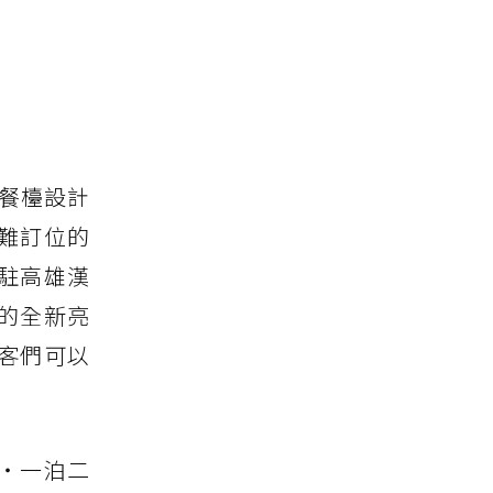
餐檯設計
難訂位的
駐高雄漢
的全新亮
客們可以
夜・一泊二