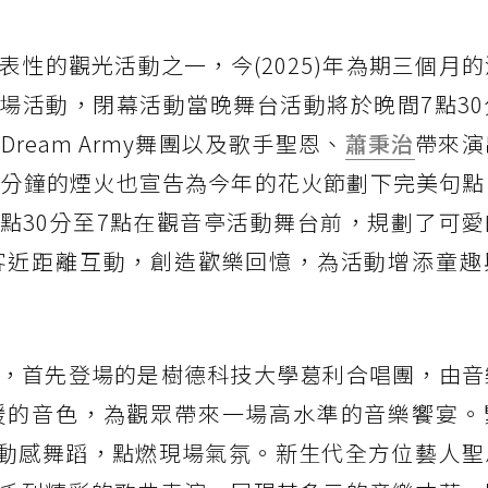
表性的觀光活動之一，今(2025)年為期三個月
一場活動，閉幕活動當晚舞台活動將於晚間7點3
eam Army舞團以及歌手聖恩、
蕭秉治
帶來演
2分鐘的煙火也宣告為今年的花火節劃下完美句點
6點30分至7點在觀音亭活動舞台前，規劃了可
客近距離互動，創造歡樂回憶，為活動增添童趣
，首先登場的是樹德科技大學葛利合唱團，由音
暖的音色，為觀眾帶來一場高水準的音樂饗宴。
倫比的動感舞蹈，點燃現場氣氛。新生代全方位藝人