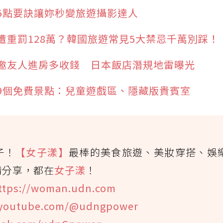
5點要訣讓妳秒變旅遊攝影達人
遭重罰128萬？韓國旅遊常見5大禁忌千萬別踩！
邀友人進房多收錢 日本飯店潛規地雷曝光
9個免費景點：兒童遊戲區、隱藏版貴賓室
子！
【女子漾】
最棒的美食旅遊、美妝穿搭、娛
情分享，都在
女子漾
！
ttps://woman.udn.com
youtube.com/@udngpower