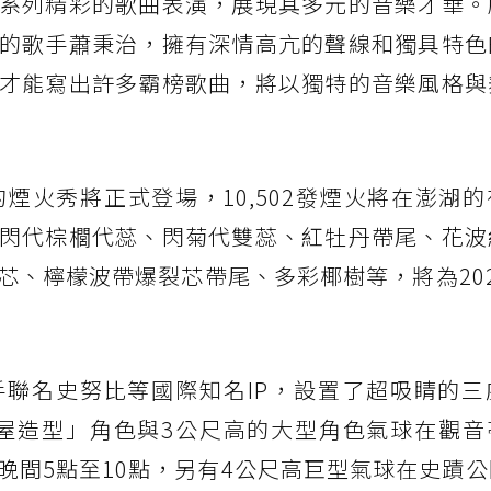
系列精彩的歌曲表演，展現其多元的音樂才華。
的歌手蕭秉治，擁有深情高亢的聲線和獨具特色
才能寫出許多霸榜歌曲，將以獨特的音樂風格與
鐘的煙火秀將正式登場，10,502發煙火將在澎湖
閃代棕櫚代蕊、閃菊代雙蕊、紅牡丹帶尾、花波
芯、檸檬波帶爆裂芯帶尾、多彩椰樹等，將為20
攜手聯名史努比等國際知名IP，設置了超吸睛的
狗屋造型」角色與3公尺高的大型角色氣球在觀音
晚間5點至10點，另有4公尺高巨型氣球在史蹟