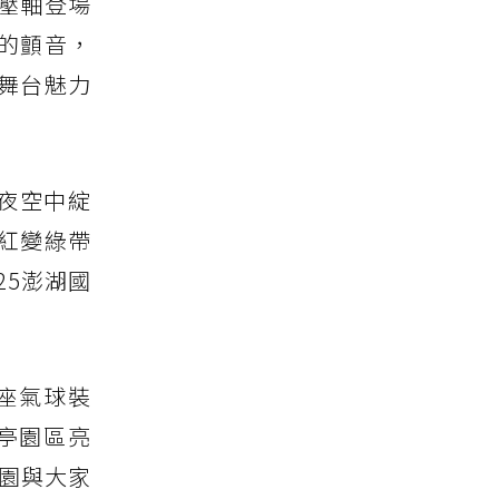
壓軸登場
的顫音，
舞台魅力
的夜空中綻
紅變綠帶
25澎湖國
三座氣球裝
亭園區亮
公園與大家