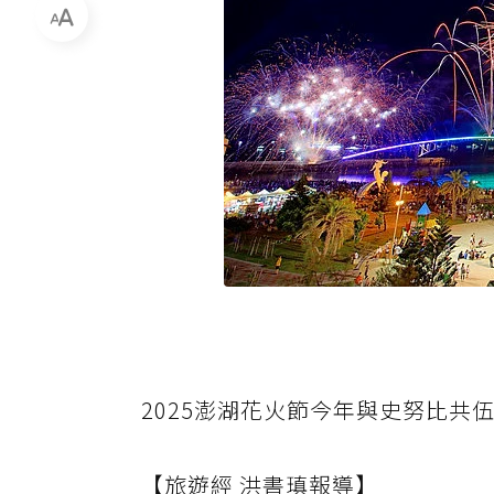
2025澎湖花火節今年與史努比共
【旅遊經 洪書瑱報導】