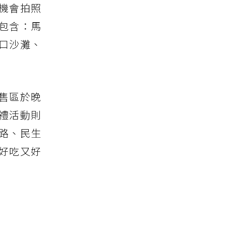
機會拍照
，包含：馬
口沙灘、
售區於晚
禮活動則
路、民生
好吃又好