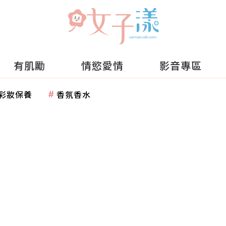
有肌勵
情慾愛情
影音專區
彩妝保養
香氛香水