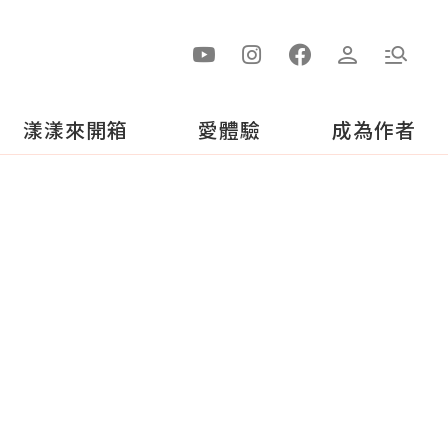
漾漾來開箱
愛體驗
成為作者