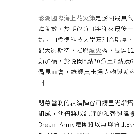
澎湖國際海上花火節
是澎湖最具代
進倒數，於明(29)日將迎來最後
始，由樹德科技大學葛利合唱團、Dr
配大家期待，璀璨
煙火
秀，長達1
動加碼，於晚間5點30分至6點及
偶見面會，讓經典卡通人物與遊
圍。
閉幕當晚的表演陣容可謂星光熠熠
組成，他們將以純淨的和聲與溫
Dream Army舞團將以無與