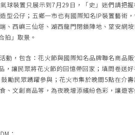
氣球裝置只展示到7月29日，「史」迷們請把握
P造型公仔；五鄉一市也有國際知名IP裝置藝術
端、西嶼三仙塔、湖西龍門閉鎖陣地、望安網垵
合拍」取景。
活動，包含：花火節與國際知名品牌聯名商品販
商品，讓民眾將花火節的回憶帶回家；填問卷送好
，鼓勵民眾踴躍參與；花火市集於晚間5點在介壽
食、文創商品等，為夜晚增添繽紛色彩，讓遊客
DM：