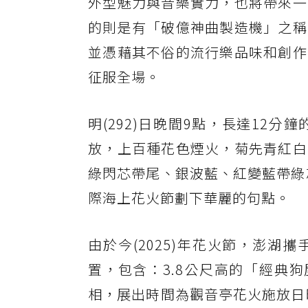
外型魅力與音樂實力，也將帶來一
的則是有「破億神曲製造機」之稱
並憑藉其不俗的流行樂品味和創作
征服全場。
明(292)日晚間9點，長達12分
放，上百種花色煙火，菊先青紅白
綠閃芯帶尾、銀波藍、紅變藍帶綠
際海上花火節劃下華麗的句點。
由於今(2025)年花火節，澎湖
置，包含：3.8公尺高的「經典
相，展出時間為觀音亭花火施放日