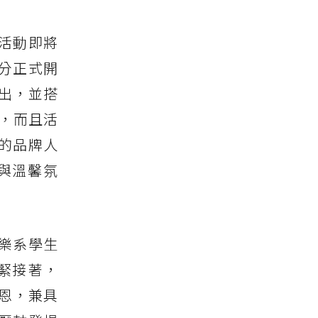
的活動即將
0分正式開
出，並搭
，而且活
愛的品牌人
與溫馨氛
樂系學生
緊接著，
聖恩，兼具