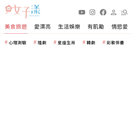
美食旅遊
愛漂亮
生活娛樂
有肌勵
情慾愛
心理測驗
陸劇
星座生肖
韓劇
彩妝保養