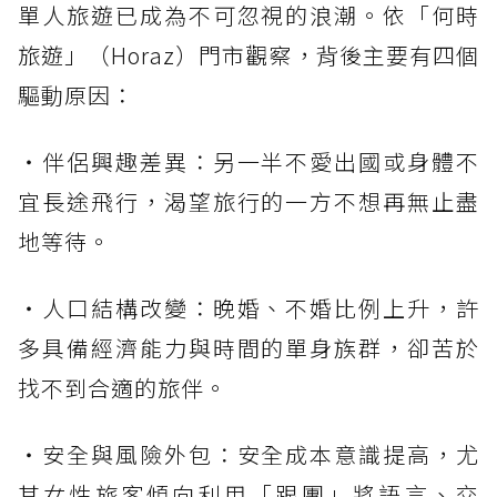
單人旅遊已成為不可忽視的浪潮。依「何時
旅遊」（Horaz）門市觀察，背後主要有四個
驅動原因：
・伴侶興趣差異：另一半不愛出國或身體不
宜長途飛行，渴望旅行的一方不想再無止盡
地等待。
・人口結構改變：晚婚、不婚比例上升，許
多具備經濟能力與時間的單身族群，卻苦於
找不到合適的旅伴。
・安全與風險外包：安全成本意識提高，尤
其女性旅客傾向利用「跟團」將語言、交