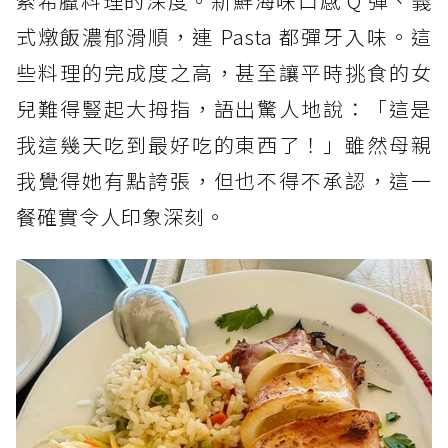
索希臘料理的深度。新鮮海味口感 Q 彈、義
式燉飯濃郁滑順，連 Pasta 都彈牙入味。這
些料理的完成度之高，甚至讓平時挑食的女
兒難得豎起大拇指，語出驚人地說：「這是
我這幾天吃到最好吃的東西了！」雖然母親
我覺得她有點誇張，但也不得不承認，這一
餐確實令人印象深刻。