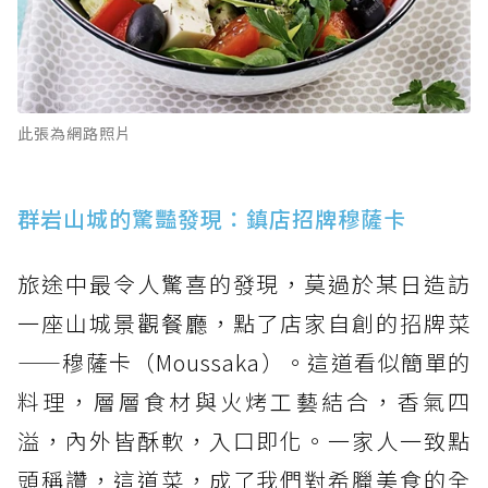
此張為網路照片
群岩山城的驚豔發現：鎮店招牌穆薩卡
旅途中最令人驚喜的發現，莫過於某日造訪
一座山城景觀餐廳，點了店家自創的招牌菜
——穆薩卡（Moussaka）。這道看似簡單的
料理，層層食材與火烤工藝結合，香氣四
溢，內外皆酥軟，入口即化。一家人一致點
頭稱讚，這道菜，成了我們對希臘美食的全