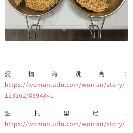
愛情海跳島：
https://woman.udn.com/woman/story/
123162/8894841
聖托里尼：
https://woman.udn.com/woman/story/