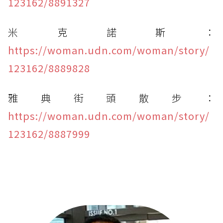
123162/8891327
米克諾斯：
https://woman.udn.com/woman/story/
123162/8889828
雅典街頭散步：
https://woman.udn.com/woman/story/
123162/8887999