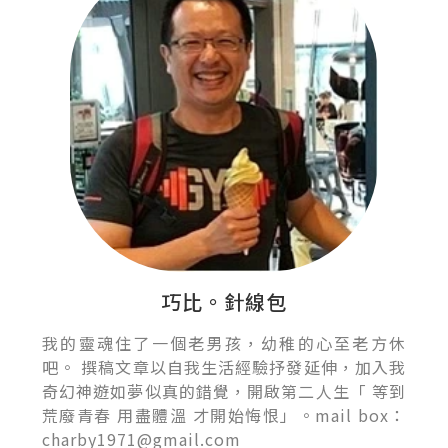
巧比。針線包
我的靈魂住了一個老男孩，幼稚的心至老方休
吧。 撰稿文章以自我生活經驗抒發延伸，加入我
奇幻神遊如夢似真的錯覺，開啟第二人生「 等到
荒廢青春 用盡體溫 才開始悔恨」。mail box：
charby1971@gmail.com