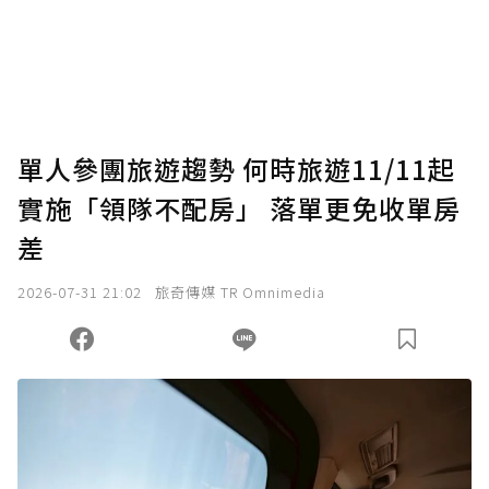
使用「贊助」功能實質回饋給喜愛的作者。可
將您認為適合的點數贈送給作者，一旦使用贊
助點數即不得撤銷，單筆贊助最低點數為30
點，最高點數沒有上限。
U 利點數 1 點 = NTD 1 元。
單人參團旅遊趨勢 何時旅遊11/11起
實施「領隊不配房」 落單更免收單房
確認送出
差
我已詳閱贊助說明，且同意站方的使用條款。
2026-07-31 21:02
旅奇傳媒 TR Omnimedia
您當前剩餘 U 利點數：
0
點；前往
購買點數