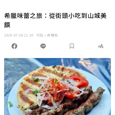
希臘味蕾之旅：從街頭小吃到山城美
饌
2025-07-26 21:30
巧比。針線包