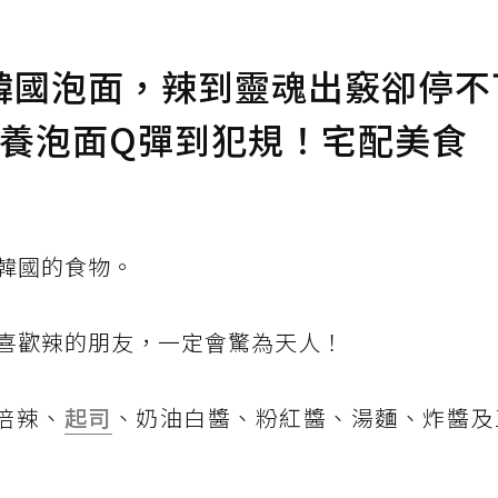
韓國泡面，辣到靈魂出竅卻停不
三養泡面Q彈到犯規！宅配美食
韓國的食物。
喜歡辣的朋友，一定會驚為天人！
倍辣、
起司
、奶油白醬、粉紅醬、湯麵、炸醬及