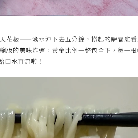
天花板——滾水沖下去五分鐘，撈起的瞬間能看
縮版的美味炸彈，黃金比例一整包全下，每一根
始口水直流啦！