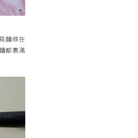
見麵條在
麵都裹滿