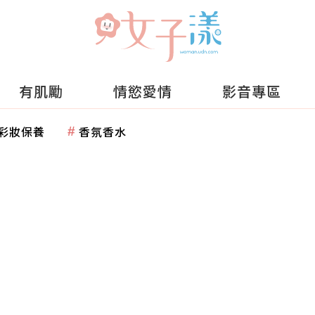
有肌勵
情慾愛情
影音專區
彩妝保養
香氛香水