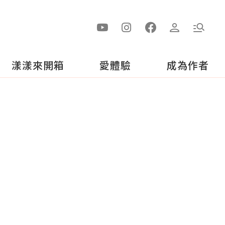
漾漾來開箱
愛體驗
成為作者