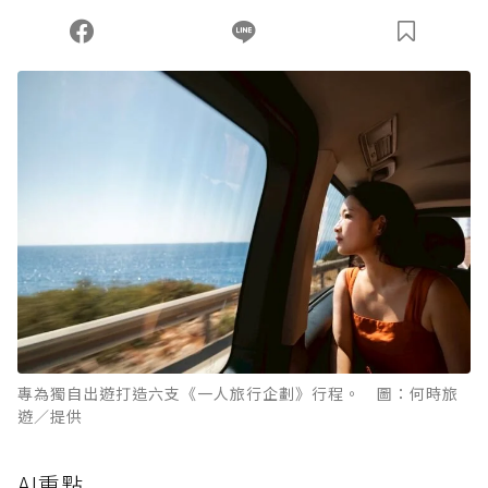
您當前剩餘 U 利點數：
0
點；前往
購買點數
專為獨自出遊打造六支《一人旅行企劃》行程。 圖：何時旅
遊／提供
AI重點