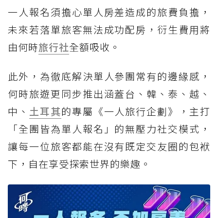
一人報名須擔心單人房差造成的旅費負擔，
未來若落單旅客無法成功配房，衍生費用將
由何時
旅行社
全額吸收。
此外，為徹底解決單人參團常有的邊緣感，
何時旅遊更同步推出涵蓋台、韓、泰、越、
中、
土耳其
的專屬《一人旅行企劃》，主打
「全團皆為單人報名」的無壓力社交模式，
讓每一位旅客都能在沒有既定交友圈的包袱
下，自在享受探索世界的樂趣。