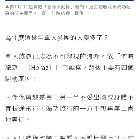
▲自11/ 11起實施「領隊不配房」新制，更主動吸收未成功配
房的衍生費用。 圖：何時旅遊／提供
為什麼這幾年單人參團的人變多了？
單人旅遊已成為不可忽視的浪潮。依「何時
旅遊」（Horaz）門市觀察，背後主要有四個
驅動原因：
・伴侶興趣差異：另一半不愛出國或身體不
宜長途飛行，渴望旅行的一方不想再無止盡
地等待。
・人口結構改變：晚婚、不婚比例上升，許