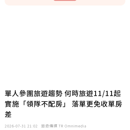
贊助說明
為了鼓勵作者持續創作更好的內容，會員可以
使用「贊助」功能實質回饋給喜愛的作者。可
將您認為適合的點數贈送給作者，一旦使用贊
助點數即不得撤銷，單筆贊助最低點數為30
點，最高點數沒有上限。
U 利點數 1 點 = NTD 1 元。
單人參團旅遊趨勢 何時旅遊11/11起
實施「領隊不配房」 落單更免收單房
確認送出
差
我已詳閱贊助說明，且同意站方的使用條款。
2026-07-31 21:02
旅奇傳媒 TR Omnimedia