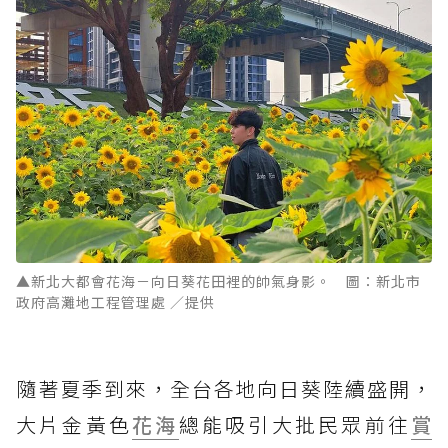
▲新北大都會花海－向日葵花田裡的帥氣身影。 圖：新北市
政府高灘地工程管理處 ／提供
隨著夏季到來，全台各地向日葵陸續盛開，
大片金黃色
花海
總能吸引大批民眾前往
賞