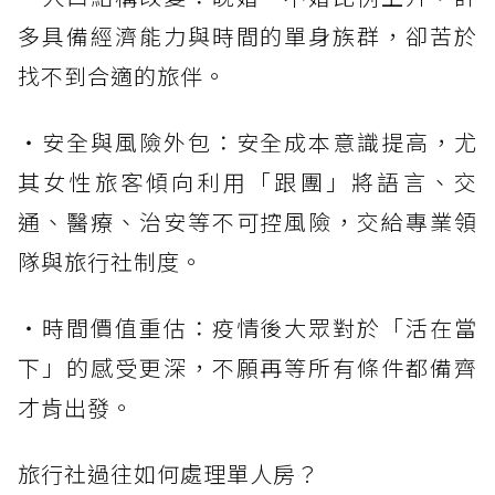
多具備經濟能力與時間的單身族群，卻苦於
找不到合適的旅伴。
・安全與風險外包：安全成本意識提高，尤
其女性旅客傾向利用「跟團」將語言、交
通、醫療、治安等不可控風險，交給專業領
隊與旅行社制度。
・時間價值重估：疫情後大眾對於「活在當
下」的感受更深，不願再等所有條件都備齊
才肯出發。
旅行社過往如何處理單人房？