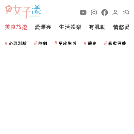
美食旅遊
愛漂亮
生活娛樂
有肌勵
情慾愛
心理測驗
陸劇
星座生肖
韓劇
彩妝保養