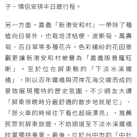
子、情侶安排半日遊行程。
另一方面，嘉義「新港安和村」一帶除了種
植向日葵外，也栽培洋桔梗、波斯菊、萬壽
菊、百日草等多種花卉，色彩繽紛的花田景
觀更讓新港安和村被譽為「嘉義版普羅旺
斯」。至於位在屏東縣的「下淡水溪鐵
橋」，則以百年鐵橋與河岸花海交織而成的
景致展現獨特的歷史氛圍，不少網友大讚
「屏東傍晚時分最舒適的散步地就是它」、
「搭火車的時候往下看也超級漂亮」，推薦
民眾到屏東旅遊，不妨順道至下淡水溪鐵橋
欣賞獨特美景。最後，位於台中市的「中社