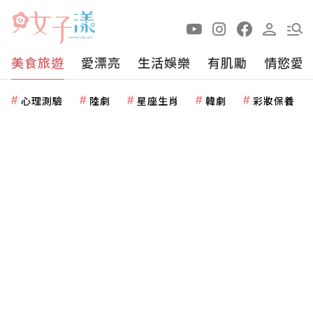
美食旅遊
愛漂亮
生活娛樂
有肌勵
情慾愛
心理測驗
陸劇
星座生肖
韓劇
彩妝保養