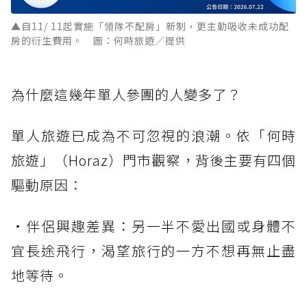
▲自11/ 11起實施「領隊不配房」新制，更主動吸收未成功配
房的衍生費用。 圖：何時旅遊／提供
為什麼這幾年單人參團的人變多了？
單人旅遊已成為不可忽視的浪潮。依「何時
旅遊」（Horaz）門市觀察，背後主要有四個
驅動原因：
・伴侶興趣差異：另一半不愛出國或身體不
宜長途飛行，渴望旅行的一方不想再無止盡
地等待。