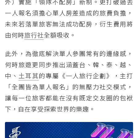
外）實施「領隊不配房」新制。更打破過去
一人報名須擔心單人房差造成的旅費負擔，
未來若落單旅客無法成功配房，衍生費用將
由何時
旅行社
全額吸收。
此外，為徹底解決單人參團常有的邊緣感，
何時旅遊更同步推出涵蓋台、韓、泰、越、
中、
土耳其
的專屬《一人旅行企劃》，主打
「全團皆為單人報名」的無壓力社交模式，
讓每一位旅客都能在沒有既定交友圈的包袱
下，自在享受探索世界的樂趣。