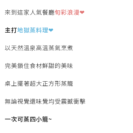
來到這家人氣餐廳
旬彩浪漫❤
主打
地獄蒸料理
❤
以天然溫泉高溫蒸氣烹煮
完美鎖住食材鮮甜的美味
桌上擺著超大正方形蒸籠
無論視覺還味覺均受震撼衝擊
一次可蒸四小籠~