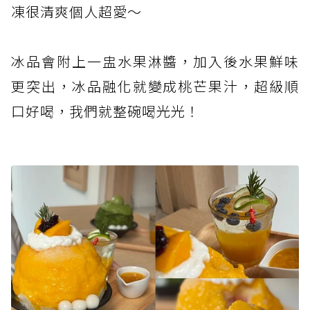
凍很清爽個人超愛～
冰品會附上一盅水果淋醬，加入後水果鮮味
更突出，冰品融化就變成桃芒果汁，超級順
口好喝，我們就整碗喝光光！