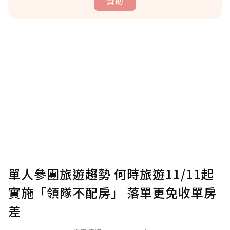
贊助
贊助說明
為了鼓勵作者持續創作更好的內容，會員可以
使用「贊助」功能實質回饋給喜愛的作者。可
將您認為適合的點數贈送給作者，一旦使用贊
助點數即不得撤銷，單筆贊助最低點數為30
點，最高點數沒有上限。
U 利點數 1 點 = NTD 1 元。
單人參團旅遊趨勢 何時旅遊11/11起
實施「領隊不配房」 落單更免收單房
確認送出
差
我已詳閱贊助說明，且同意站方的使用條款。