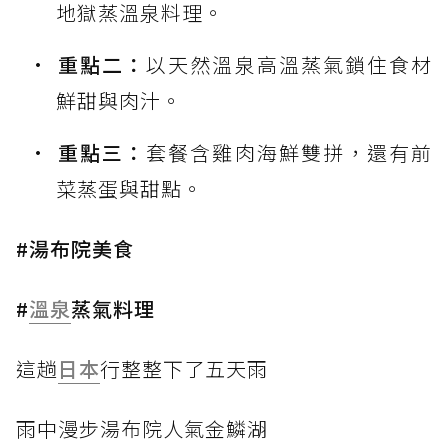
地獄蒸溫泉料理。
重點二：
以天然溫泉高溫蒸氣鎖住食材
鮮甜與肉汁。
重點三：
套餐含雞肉海鮮雙拼，還有前
菜蒸蛋與甜點。
#湯布院美食
#
溫泉
蒸氣料理
這趟
日本
行整整下了五天雨
雨中漫步湯布院人氣金鱗湖