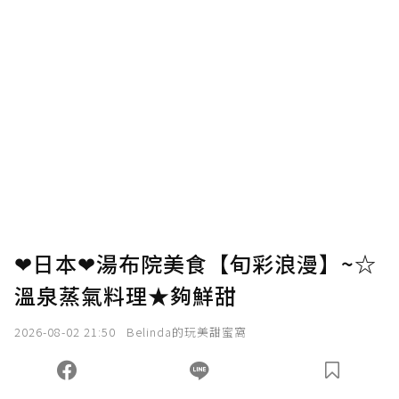
❤日本❤湯布院美食【旬彩浪漫】~☆
溫泉蒸氣料理★夠鮮甜
2026-08-02 21:50
Belinda的玩美甜蜜窩