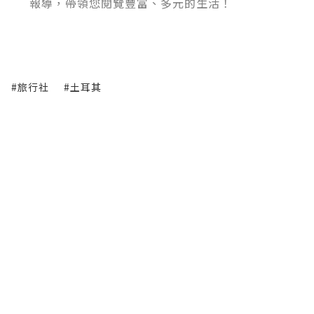
報導，帶領您閱覽豐富、多元的生活！
#旅行社
#土耳其