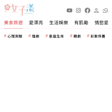
美食旅遊
愛漂亮
生活娛樂
有肌勵
情慾愛
心理測驗
陸劇
星座生肖
韓劇
彩妝保養