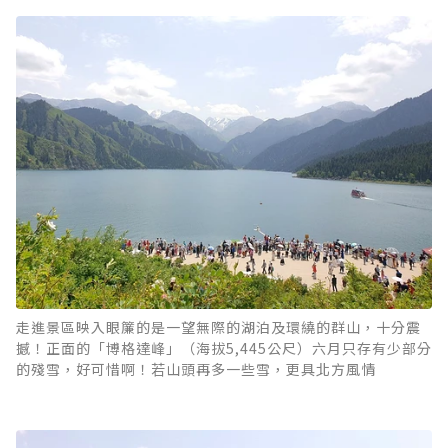
走進景區映入眼簾的是一望無際的湖泊及環繞的群山，十分震
撼！正面的「博格達峰」（海拔5,445公尺）六月只存有少部分
的殘雪，好可惜啊！若山頭再多一些雪，更具北方風情