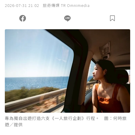
我已詳閱贊助說明，且同意站方的使用條款。
2026-07-31 21:02
旅奇傳媒 TR Omnimedia
您當前剩餘 U 利點數：
0
點；前往
購買點數
專為獨自出遊打造六支《一人旅行企劃》行程。 圖：何時旅
遊／提供