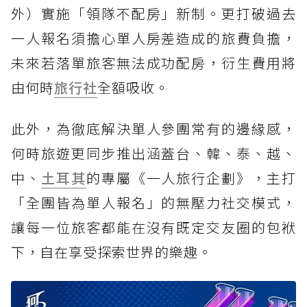
外）實施「領隊不配房」新制。更打破過去
一人報名須擔心單人房差造成的旅費負擔，
未來若落單旅客無法成功配房，衍生費用將
由何時
旅行社
全額吸收。
此外，為徹底解決單人參團常有的邊緣感，
何時旅遊更同步推出涵蓋台、韓、泰、越、
中、
土耳其
的專屬《一人旅行企劃》，主打
「全團皆為單人報名」的無壓力社交模式，
讓每一位旅客都能在沒有既定交友圈的包袱
下，自在享受探索世界的樂趣。