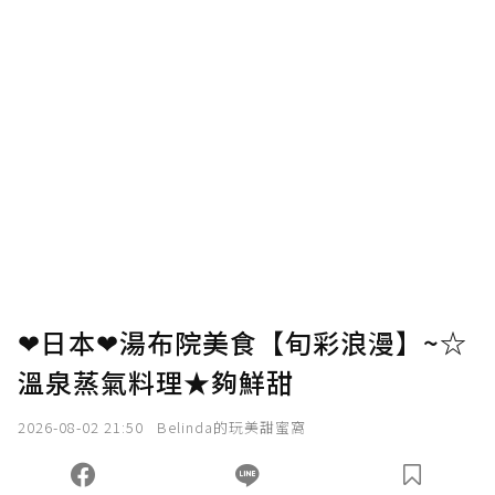
❤日本❤湯布院美食【旬彩浪漫】~☆
溫泉蒸氣料理★夠鮮甜
2026-08-02 21:50
Belinda的玩美甜蜜窩