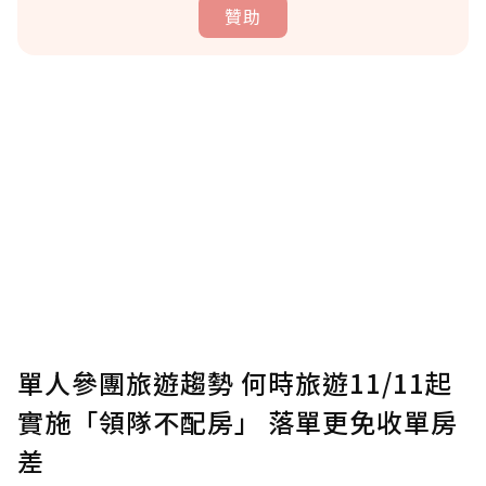
贊助
贊助說明
為了鼓勵作者持續創作更好的內容，會員可以
使用「贊助」功能實質回饋給喜愛的作者。可
將您認為適合的點數贈送給作者，一旦使用贊
助點數即不得撤銷，單筆贊助最低點數為30
點，最高點數沒有上限。
U 利點數 1 點 = NTD 1 元。
單人參團旅遊趨勢 何時旅遊11/11起
實施「領隊不配房」 落單更免收單房
確認送出
差