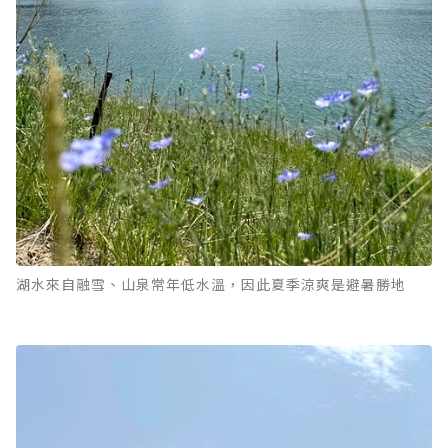
湖水來自融雪、山泉常年低水溫，因此夏季涼爽是避暑勝地