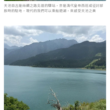
天池自古是絲綢之路北道的驛站，亦是清代皇帝西巡或征討部
族時的駐地，現代的我們可以乘船遊湖，來感受天池之美