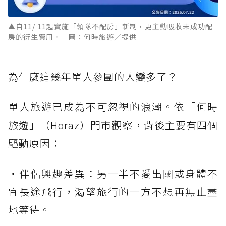
▲自11/ 11起實施「領隊不配房」新制，更主動吸收未成功配
房的衍生費用。 圖：何時旅遊／提供
為什麼這幾年單人參團的人變多了？
單人旅遊已成為不可忽視的浪潮。依「何時
旅遊」（Horaz）門市觀察，背後主要有四個
驅動原因：
・伴侶興趣差異：另一半不愛出國或身體不
宜長途飛行，渴望旅行的一方不想再無止盡
地等待。