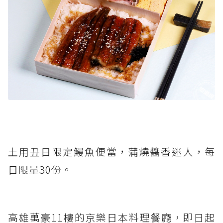
土用丑日限定鰻魚便當，蒲燒醬香迷人，每
日限量30份。
高雄萬豪11樓的京樂日本料理餐廳，即日起