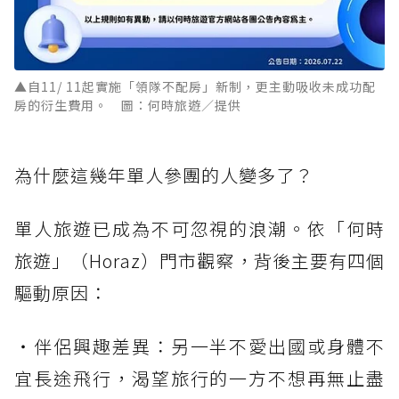
▲自11/ 11起實施「領隊不配房」新制，更主動吸收未成功配
房的衍生費用。 圖：何時旅遊／提供
為什麼這幾年單人參團的人變多了？
單人旅遊已成為不可忽視的浪潮。依「何時
旅遊」（Horaz）門市觀察，背後主要有四個
驅動原因：
・伴侶興趣差異：另一半不愛出國或身體不
宜長途飛行，渴望旅行的一方不想再無止盡