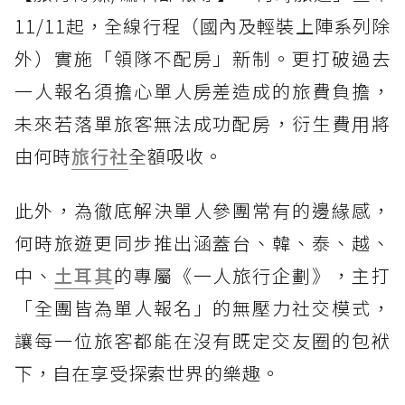
11/11起，全線行程（國內及輕裝上陣系列除
外）實施「領隊不配房」新制。更打破過去
一人報名須擔心單人房差造成的旅費負擔，
未來若落單旅客無法成功配房，衍生費用將
由何時
旅行社
全額吸收。
此外，為徹底解決單人參團常有的邊緣感，
何時旅遊更同步推出涵蓋台、韓、泰、越、
中、
土耳其
的專屬《一人旅行企劃》，主打
「全團皆為單人報名」的無壓力社交模式，
讓每一位旅客都能在沒有既定交友圈的包袱
下，自在享受探索世界的樂趣。