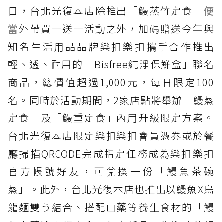
日，台北光復本店除推出「鰻蒸竹定食」
便
當
外帶買一送一活動之外，加碼贈送今年與
知名生活用品品牌樂扣樂扣攜手合作推出
輕、透、耐用的「Bisfree純淨保鮮盒」聯名
商品，總價值超過1,000元，每日限定100
名。同時於活動期間，2家店點將舉辦「鰻蒸
定食」及「鰻重定食」內用升級限定方案。
台北光復本店限定樂扣樂扣會員憑券或於餐
廳掃描QRCODE完成指定任務成為樂扣樂扣
官方帳號好友，可兌換一份「鰻魚茶碗
蒸」。此外，台北光復本店也推出以鰻魚X烏
龍麵雙う結合、搭配山藥等養生食材的「鰻