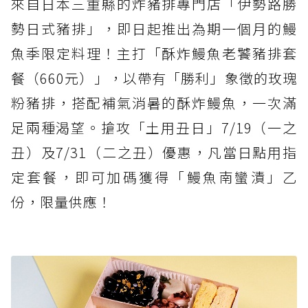
來自日本三重縣的炸豬排專門店「伊勢路勝
勢日式豬排」，即日起推出為期一個月的鰻
魚季限定料理！主打「酥炸鰻魚老饕豬排套
餐（660元）」，以帶有「勝利」象徵的玫瑰
粉豬排，搭配補氣消暑的酥炸鰻魚，一次滿
足兩種渴望。搶攻「土用丑日」7/19（一之
丑）及7/31（二之丑）優惠，凡當日點用指
定套餐，即可加碼獲得「鰻魚南蠻漬」乙
份，限量供應！