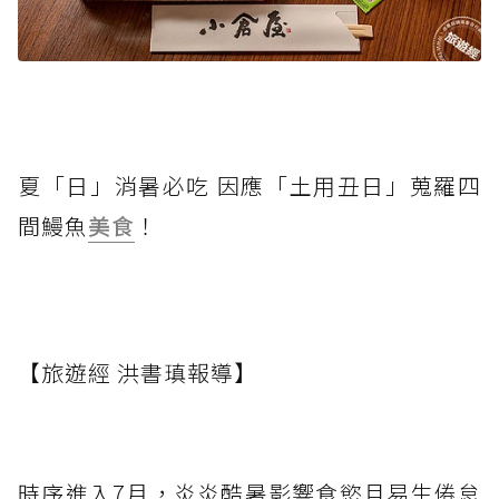
夏「日」消暑必吃 因應「土用丑日」蒐羅四
間鰻魚
美食
！
【旅遊經 洪書瑱報導】
時序進入7月，炎炎酷暑影響食慾且易生倦怠