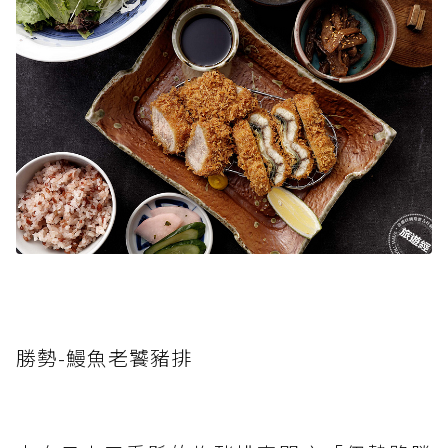
勝勢-鰻魚老饕豬排