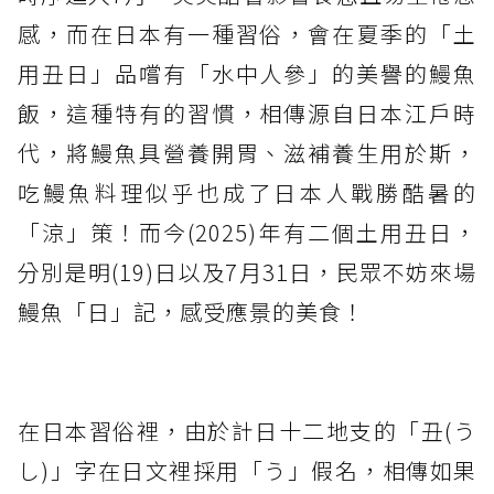
感，而在日本有一種習俗，會在夏季的「土
用丑日」品嚐有「水中人參」的美譽的鰻魚
飯，這種特有的習慣，相傳源自日本江戶時
代，將鰻魚具營養開胃、滋補養生用於斯，
吃鰻魚料理似乎也成了日本人戰勝酷暑的
「涼」策！而今(2025)年有二個土用丑日，
分別是明(19)日以及7月31日，民眾不妨來場
鰻魚「日」記，感受應景的美食！
在日本習俗裡，由於計日十二地支的「丑(う
し)」字在日文裡採用「う」假名，相傳如果