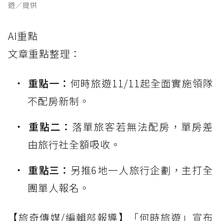
遊／提供
AI重點
文章重點整理：
重點一：
何時旅遊11/11起全面實施領隊
不配房新制。
重點二：
落單旅客若無法配房，單房差
由旅行社全額吸收。
重點三：
另推6地一人旅行企劃，主打全
團單人報名。
【旅奇傳媒/編輯部報導】「何時旅遊」宣布