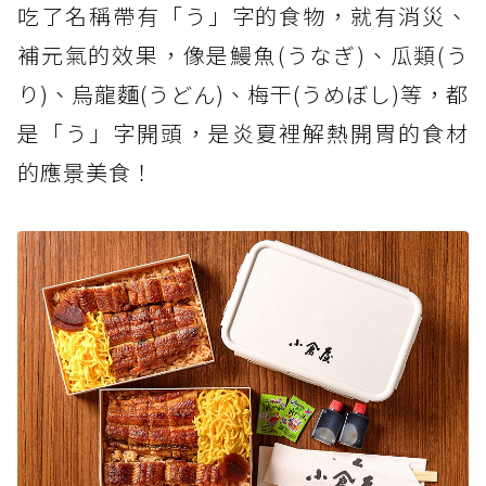
吃了名稱帶有「う」字的食物，就有消災、
補元氣的效果，像是鰻魚(うなぎ)、瓜類(う
り)、烏龍麵(うどん)、梅干(うめぼし)等，都
是「う」字開頭，是炎夏裡解熱開胃的食材
的應景美食！