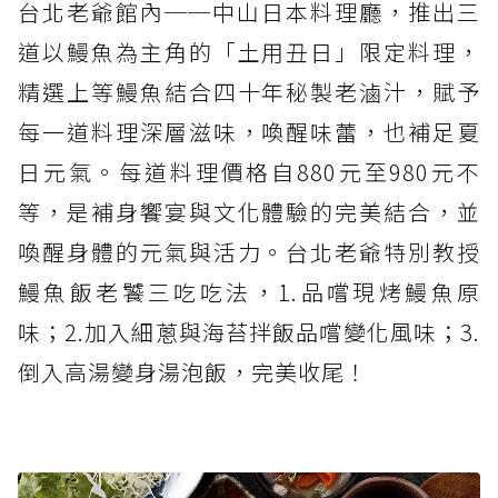
台北老爺館內──中山日本料理廳，推出三
道以鰻魚為主角的「土用丑日」限定料理，
精選上等鰻魚結合四十年秘製老滷汁，賦予
每一道料理深層滋味，喚醒味蕾，也補足夏
日元氣。每道料理價格自880元至980元不
等，是補身饗宴與文化體驗的完美結合，並
喚醒身體的元氣與活力。台北老爺特別教授
鰻魚飯老饕三吃吃法，1.品嚐現烤鰻魚原
味；2.加入細蔥與海苔拌飯品嚐變化風味；3.
倒入高湯變身湯泡飯，完美收尾！