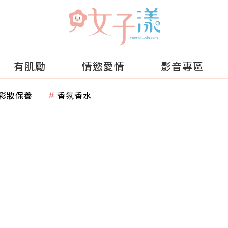
有肌勵
情慾愛情
影音專區
彩妝保養
香氛香水