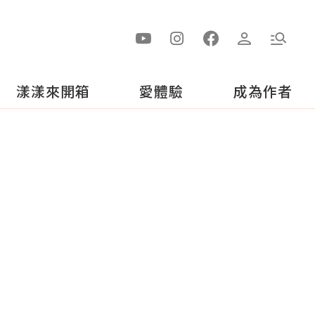
漾漾來開箱
愛體驗
成為作者