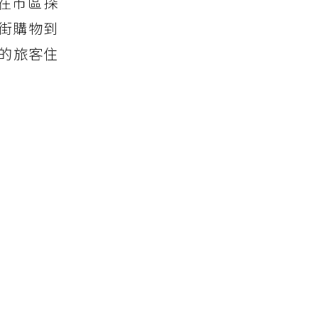
在市區探
街購物到
的旅客住