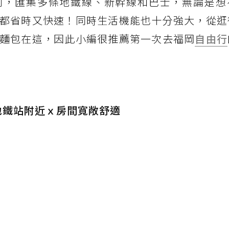
利，匯集多條地鐵線、新幹線和巴士，無論是想
都省時又快速！同時生活機能也十分強大，從逛
麵包在這，因此小編很推薦第一次去福岡
自由行
｜地鐵站附近ｘ房間寬敞舒適