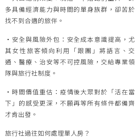
多具備經濟能力與時間的單身族群，卻苦於
找不到合適的旅伴。
・安全與風險外包：安全成本意識提高，尤
其女性旅客傾向利用「跟團」將語言、交
通、醫療、治安等不可控風險，交給專業領
隊與旅行社制度。
・時間價值重估：疫情後大眾對於「活在當
下」的感受更深，不願再等所有條件都備齊
才肯出發。
旅行社過往如何處理單人房？