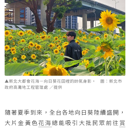
▲新北大都會花海－向日葵花田裡的帥氣身影。 圖：新北市
政府高灘地工程管理處 ／提供
隨著夏季到來，全台各地向日葵陸續盛開，
大片金黃色
花海
總能吸引大批民眾前往
賞