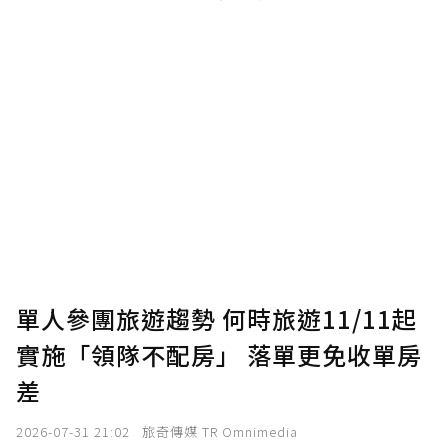
單人參團旅遊趨勢 何時旅遊11/11起
實施「領隊不配房」 落單更免收單房
差
2026-07-31 21:02
旅奇傳媒 TR Omnimedia