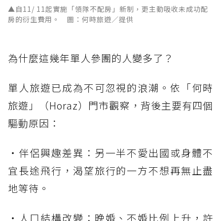
▲自11/ 11起實施「領隊不配房」新制，更主動吸收未成功配
房的衍生費用。 圖：何時旅遊／提供
為什麼這幾年單人參團的人變多了？
單人旅遊已成為不可忽視的浪潮。依「何時
旅遊」（Horaz）門市觀察，背後主要有四個
驅動原因：
・伴侶興趣差異：另一半不愛出國或身體不
宜長途飛行，渴望旅行的一方不想再無止盡
地等待。
・人口結構改變：晚婚、不婚比例上升，許