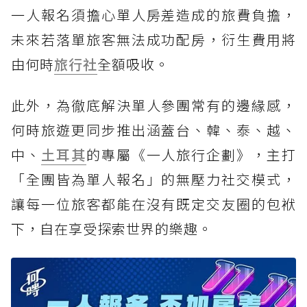
一人報名須擔心單人房差造成的旅費負擔，
未來若落單旅客無法成功配房，衍生費用將
由何時
旅行社
全額吸收。
此外，為徹底解決單人參團常有的邊緣感，
何時旅遊更同步推出涵蓋台、韓、泰、越、
中、
土耳其
的專屬《一人旅行企劃》，主打
「全團皆為單人報名」的無壓力社交模式，
讓每一位旅客都能在沒有既定交友圈的包袱
下，自在享受探索世界的樂趣。