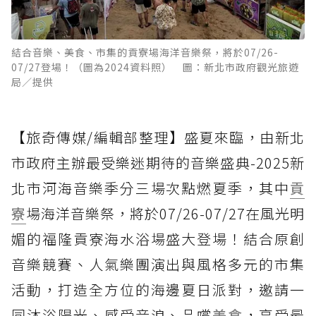
結合音樂、美食、市集的貢寮場海洋音樂祭，將於07/26-
07/27登場！（圖為2024資料照） 圖：新北市政府觀光旅遊
局／提供
【旅奇傳媒/編輯部整理】盛夏來臨，由新北
市政府主辦最受樂迷期待的音樂盛典-2025新
北市河海音樂季分三場次點燃夏季，其中
貢
寮
場海洋音樂祭，將於07/26-07/27在風光明
媚的福隆貢寮海水浴場盛大登場！結合原創
音樂競賽、人氣樂團演出與風格多元的市集
活動，打造全方位的海邊夏日派對，邀請一
同沐浴陽光、感受音浪、品嚐
美食
，享受最