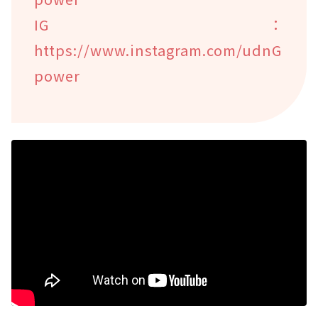
IG：
https://www.instagram.com/udnG
power