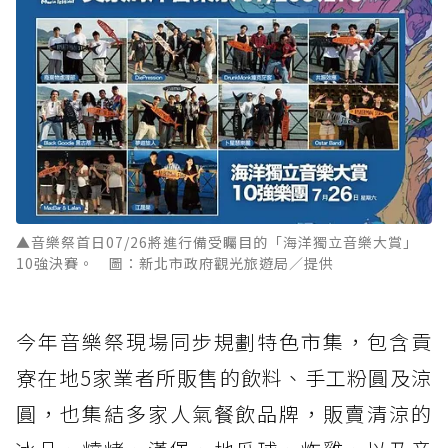
▲音樂祭首日07/26將進行備受矚目的「海洋獨立音樂大賞」
10強決賽。 圖：新北市政府觀光旅遊局／提供
今年音樂祭現場同步規劃特色市集，包含貢
寮在地5家業者所販售的飲料、手工粉圓及涼
圓，也集結多家人氣餐飲品牌，販賣清涼的