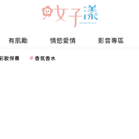
有肌勵
情慾愛情
影音專區
彩妝保養
香氛香水