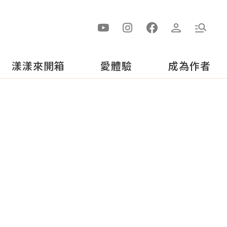
漾漾來開箱
愛體驗
成為作者