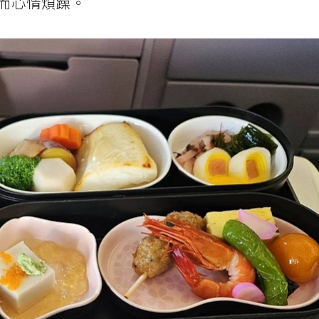
而心情煩躁。