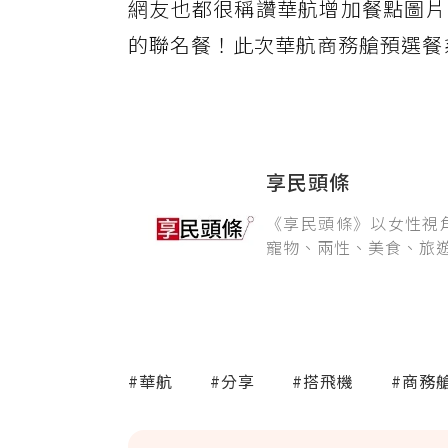
網友也都很稱讚華航增加餐點圖片
的聯名餐！此次華航商務艙預選餐
享民頭條
《享民頭條》以女性視
寵物、兩性、美食、旅
#華航
#分享
#搭飛機
#商務