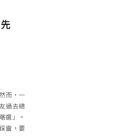
搶先
然而，一
友過去總
瞎選」。
踩雷，要