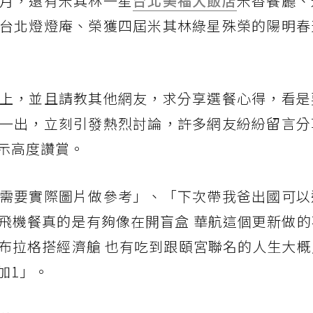
月，還有米其林一星
台北美福大飯店
米香餐廳、
台北燈燈庵、榮獲四屆米其林綠星殊榮的陽明春
上，並且請教其他網友，求分享選餐心得，看是
一出，立刻引發熱烈討論，許多網友紛紛留言分
示高度讚賞。
需要實際圖片做參考」、「下次帶我爸出國可以
飛機餐真的是有夠像在開盲盒 華航這個更新做的
布拉格搭經濟艙 也有吃到跟頤宮聯名的人生大概
加1」。