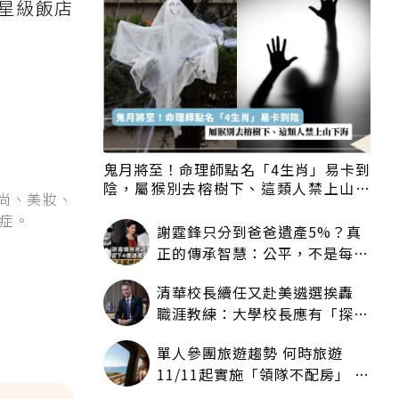
星級飯店
鬼月將至！命理師點名「4生肖」易卡到
陰，屬猴別去榕樹下、這類人禁上山下
尚、美妝、
海
症。
謝霆鋒只分到爸爸遺產5%？真
正的傳承智慧：公平，不是每個
人拿一樣多
清華校長續任又赴美遴選挨轟
職涯教練：大學校長應有「探
索」職涯權利嗎？
單人參團旅遊趨勢 何時旅遊
11/11起實施「領隊不配房」 落
單更免收單房差