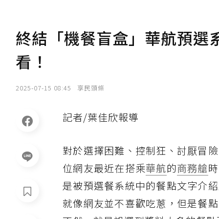
終結「機餐盲盒」華航預選
看！
2025-07-15 08:45
享民頭條
記者/葉佳欣報導
對於選擇困難、控制狂、討厭冒險
位網友最近在搭乘
華航
的
商務艙
時
是被預選餐系統中的餐點文字介紹
就像網友並不喜歡吃蔥，但是餐點