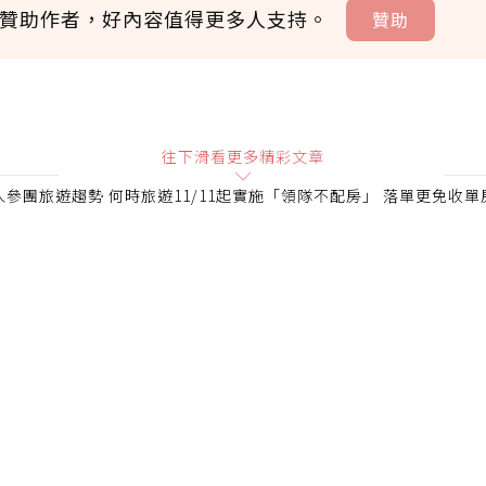
贊助作者，好內容值得更多人支持。
贊助
贊助說明
往下滑看更多精彩文章
人參團旅遊趨勢 何時旅遊11/11起實施「領隊不配房」 落單更免收單
會員可以使用「贊助」功能實質回饋給喜愛的作者。可將您認
即不得撤銷，單筆贊助最低點數為30點，最高點數沒有上限
確認送出
條款。
點數