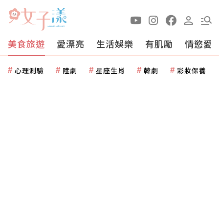
美食旅遊
愛漂亮
生活娛樂
有肌勵
情慾愛
心理測驗
陸劇
星座生肖
韓劇
彩妝保養