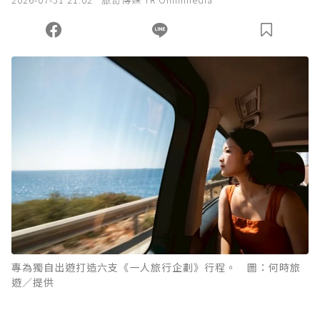
您當前剩餘 U 利點數：
0
點；前往
購買點數
專為獨自出遊打造六支《一人旅行企劃》行程。 圖：何時旅
遊／提供