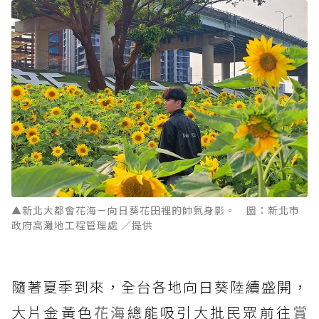
▲新北大都會花海－向日葵花田裡的帥氣身影。 圖：新北市
政府高灘地工程管理處 ／提供
隨著夏季到來，全台各地向日葵陸續盛開，
大片金黃色
花海
總能吸引大批民眾前往
賞