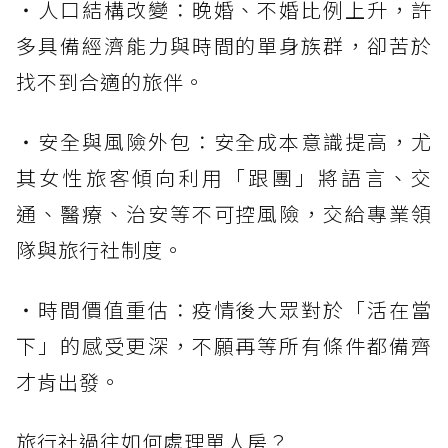
・人口結構改變：晚婚、不婚比例上升，許
多具備經濟能力與時間的單身族群，卻苦於
找不到合適的旅伴。
・安全與風險外包：安全成本意識提高，尤
其女性旅客傾向利用「跟團」將語言、交
通、醫療、治安等不可控風險，交給專業領
隊與旅行社制度。
・時間價值重估：疫情後大眾對於「活在當
下」的感受更深，不願再等所有條件都備齊
才肯出發。
旅行社過往如何處理單人房？