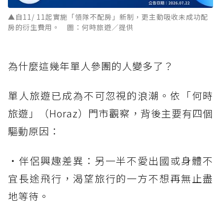
▲自11/ 11起實施「領隊不配房」新制，更主動吸收未成功配
房的衍生費用。 圖：何時旅遊／提供
為什麼這幾年單人參團的人變多了？
單人旅遊已成為不可忽視的浪潮。依「何時
旅遊」（Horaz）門市觀察，背後主要有四個
驅動原因：
・伴侶興趣差異：另一半不愛出國或身體不
宜長途飛行，渴望旅行的一方不想再無止盡
地等待。