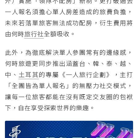
外）實施「領隊不配房」新制。更打破過去
一人報名須擔心單人房差造成的旅費負擔，
未來若落單旅客無法成功配房，衍生費用將
由何時
旅行社
全額吸收。
此外，為徹底解決單人參團常有的邊緣感，
何時旅遊更同步推出涵蓋台、韓、泰、越、
中、
土耳其
的專屬《一人旅行企劃》，主打
「全團皆為單人報名」的無壓力社交模式，
讓每一位旅客都能在沒有既定交友圈的包袱
下，自在享受探索世界的樂趣。