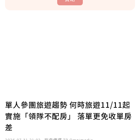
贊助說明
為了鼓勵作者持續創作更好的內容，會員可以
使用「贊助」功能實質回饋給喜愛的作者。可
將您認為適合的點數贈送給作者，一旦使用贊
助點數即不得撤銷，單筆贊助最低點數為30
點，最高點數沒有上限。
U 利點數 1 點 = NTD 1 元。
單人參團旅遊趨勢 何時旅遊11/11起
實施「領隊不配房」 落單更免收單房
確認送出
差
我已詳閱贊助說明，且同意站方的使用條款。
2026-07-31 21:02
旅奇傳媒 TR Omnimedia