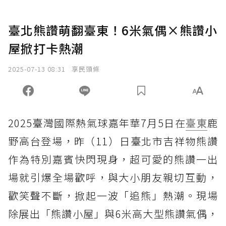
臺北熊讚萌翻臺東！6米氣偶×熊讚小
屋掀打卡熱潮
2025-07-13 08:31
享民頭條
2025臺灣國際熱氣球嘉年華7月5日在
臺東
鹿
野高台登場，昨（11）日臺北市吉祥物熊讚
作為特別嘉賓快閃現身，超可愛的熊讚一出
場就引爆全場歡呼，與大小朋友親切互動，
歡笑聲不斷，掀起一波「追熊」熱潮。現場
除展出「熊讚小屋」與6米高大型熊讚氣偶，