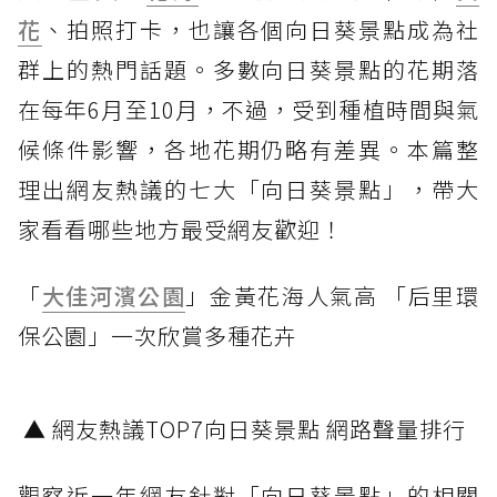
花
、拍照打卡，也讓各個向日葵景點成為社
群上的熱門話題。多數向日葵景點的花期落
在每年6月至10月，不過，受到種植時間與氣
候條件影響，各地花期仍略有差異。本篇整
理出網友熱議的七大「向日葵景點」，帶大
家看看哪些地方最受網友歡迎！
「
大佳河濱公園
」金黃花海人氣高 「后里環
保公園」一次欣賞多種花卉
▲ 網友熱議TOP7向日葵景點 網路聲量排行
觀察近一年網友針對「向日葵景點」的相關