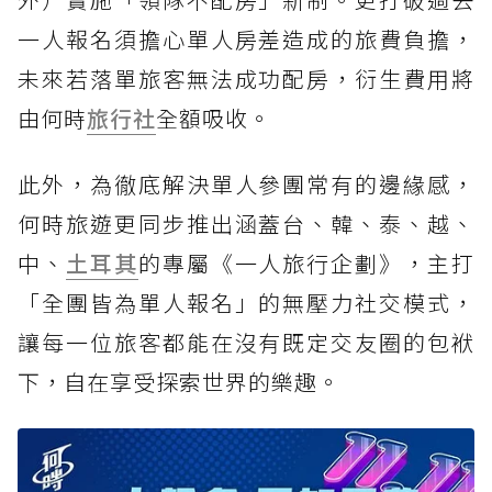
一人報名須擔心單人房差造成的旅費負擔，
未來若落單旅客無法成功配房，衍生費用將
由何時
旅行社
全額吸收。
此外，為徹底解決單人參團常有的邊緣感，
何時旅遊更同步推出涵蓋台、韓、泰、越、
中、
土耳其
的專屬《一人旅行企劃》，主打
「全團皆為單人報名」的無壓力社交模式，
讓每一位旅客都能在沒有既定交友圈的包袱
下，自在享受探索世界的樂趣。