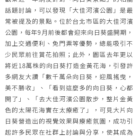
話題討論，可以發現「大佳河濱公園」是最
常被提及的景點。位於台北市區的大佳河濱
公園，每年9月前後都會迎來向日葵盛開期，
加上交通便利、免門票等優勢，總能吸引不
少民眾前往賞花拍照；此外，園區去年更以
將近18萬株的向日葵打造金黃花海，引發許
多網友大讚「數千萬朵向日葵，迎風搖曳，
美不勝收」、「看到這麼多的向日葵，心都
開了」、「去大佳河濱公園散步，整片金黃
色的太陽花海實在太療癒了」，可見大片向
日葵營造出的視覺效果與療癒氛圍，成功引
起許多民眾在社群上討論與分享，使其成為