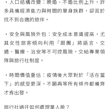
・人口結構改變：晚婚、不婚比例上升，許
多具備經濟能力與時間的單身族群，卻苦於
找不到合適的旅伴。
・安全與風險外包：安全成本意識提高，尤
其女性旅客傾向利用「跟團」將語言、交
通、醫療、治安等不可控風險，交給專業領
隊與旅行社制度。
・時間價值重估：疫情後大眾對於「活在當
下」的感受更深，不願再等所有條件都備齊
才肯出發。
旅行社過往如何處理單人房？