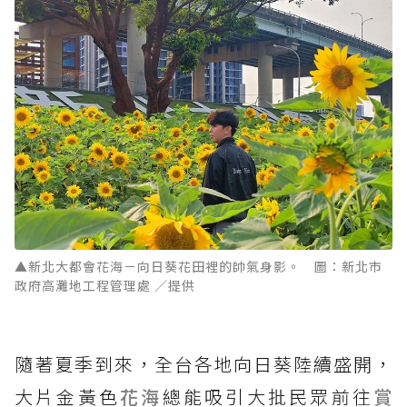
▲新北大都會花海－向日葵花田裡的帥氣身影。 圖：新北市
政府高灘地工程管理處 ／提供
隨著夏季到來，全台各地向日葵陸續盛開，
大片金黃色
花海
總能吸引大批民眾前往
賞