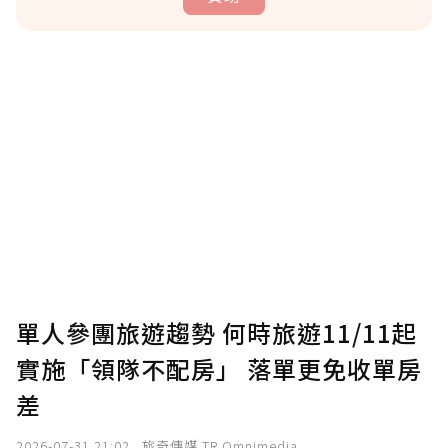
贊助說明
為了鼓勵作者持續創作更好的內容，會員可以
使用「贊助」功能實質回饋給喜愛的作者。可
將您認為適合的點數贈送給作者，一旦使用贊
助點數即不得撤銷，單筆贊助最低點數為30
點，最高點數沒有上限。
U 利點數 1 點 = NTD 1 元。
單人參團旅遊趨勢 何時旅遊11/11起
實施「領隊不配房」 落單更免收單房
確認送出
差
我已詳閱贊助說明，且同意站方的使用條款。
2026-07-31 21:02
旅奇傳媒 TR Omnimedia