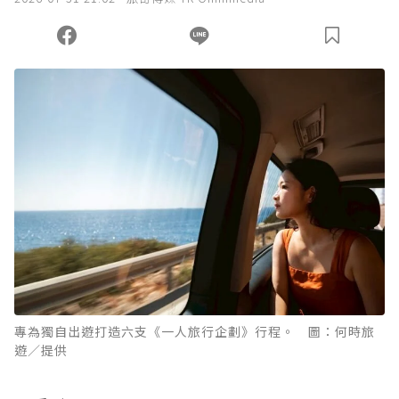
您當前剩餘 U 利點數：
0
點；前往
購買點數
專為獨自出遊打造六支《一人旅行企劃》行程。 圖：何時旅
遊／提供