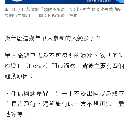
▲自11/ 11起實施「領隊不配房」新制，更主動吸收未成功配
房的衍生費用。 圖：何時旅遊／提供
為什麼這幾年單人參團的人變多了？
單人旅遊已成為不可忽視的浪潮。依「何時
旅遊」（Horaz）門市觀察，背後主要有四個
驅動原因：
・伴侶興趣差異：另一半不愛出國或身體不
宜長途飛行，渴望旅行的一方不想再無止盡
地等待。