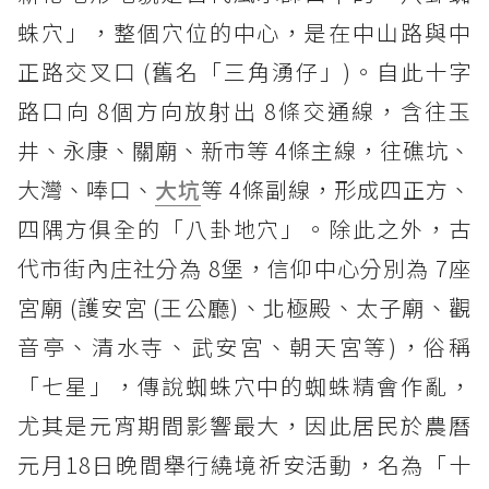
蛛穴」，整個穴位的中心，是在中山路與中
正路交叉口 (舊名「三角湧仔」)。自此十字
路口向 8個方向放射出 8條交通線，含往玉
井、永康、關廟、新市等 4條主線，往礁坑、
大灣、唪口、
大坑
等 4條副線，形成四正方、
四隅方俱全的「八卦地穴」。除此之外，古
代市街內庄社分為 8堡，信仰中心分別為 7座
宮廟 (護安宮 (王公廳)、北極殿、太子廟、觀
音亭、清水寺、武安宮、朝天宮等)，俗稱
「七星」，傳說蜘蛛穴中的蜘蛛精會作亂，
尤其是元宵期間影響最大，因此居民於農曆
元月18日晚間舉行繞境祈安活動，名為「十