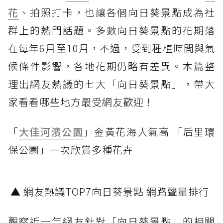
花
、拍照打卡，也讓各個向日葵景點成為社
群上的熱門話題。多數向日葵景點的花期落
在每年6月至10月，不過，受到種植時間與氣
候條件影響，各地花期仍略有差異。本篇整
理出網友熱議的七大「向日葵景點」，帶大
家看看哪些地方最受網友歡迎！
「
大佳河濱公園
」金黃花海人氣高 「后里環
保公園」一次欣賞多種花卉
▲ 網友熱議TOP7向日葵景點 網路聲量排行
觀察近一年網友針對「向日葵景點」的相關