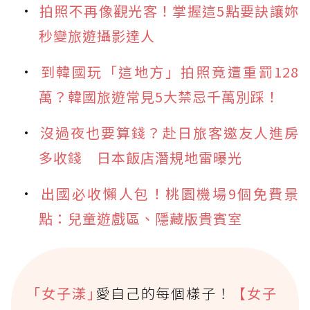
拍照不再像觀光客！掌握這5點要訣讓妳
秒變旅遊攝影達人
到韓國玩「這地方」拍照竟遭重罰128
萬？韓國旅遊常見5大禁忌千萬別踩！
沒過夜也要算錢？赴日旅客邀友人進房
多收錢 日本飯店潛規地雷曝光
出國必收懶人包！桃園機場9個免費景
點：兒童遊戲區、隱藏版貴賓室
｢女子漾｣
愛自己的每個樣子！
【女子