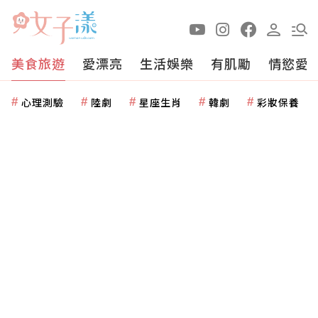
美食旅遊
愛漂亮
生活娛樂
有肌勵
情慾愛
心理測驗
陸劇
星座生肖
韓劇
彩妝保養