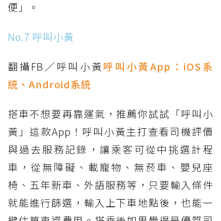
便」。
No.7 呼叫小黃
翻攝FB／呼叫小黃
呼叫小黃App：
iOS系
統
、
Android系統
搭車不想要再靠運氣，推薦你試試「呼叫小
黃」這款App！呼叫小黃主打查看司機評價
與過去服務記錄，讓乘客可從中挑選計程
車，從無障礙、載寵物、無菸車、嬰兒座
椅、五年新車、外語服務等，只要輸入條件
就能進行篩選，輸入上下車地點後，也能一
鍵估算車資費用。搭乘後如果覺得是優質司