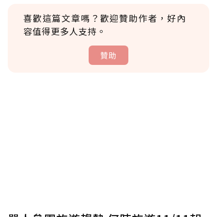
喜歡這篇文章嗎？歡迎贊助作者，好內
容值得更多人支持。
贊助
贊助說明
為了鼓勵作者持續創作更好的內容，會員可以
使用「贊助」功能實質回饋給喜愛的作者。可
將您認為適合的點數贈送給作者，一旦使用贊
助點數即不得撤銷，單筆贊助最低點數為30
點，最高點數沒有上限。
U 利點數 1 點 = NTD 1 元。