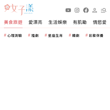
美食旅遊
愛漂亮
生活娛樂
有肌勵
情慾愛
心理測驗
陸劇
星座生肖
韓劇
彩妝保養