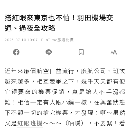
搭紅眼來東京也不怕！羽田機場交
通、過夜全攻略
2025-07-10 10:07
FunTime旅遊比價
近年來廉價航空日益流行，廉航公司、班次
越來越多，相互競爭之下，幾乎天天都有便
宜得要命的機票促銷，真是讓人不手滑都
難！相信一定有人跟小編一樣，在興奮狀態
下不顧一切的搶完機票，才發現：啊～果然
又是
紅眼班機
～～～（吶喊），不要緊！看