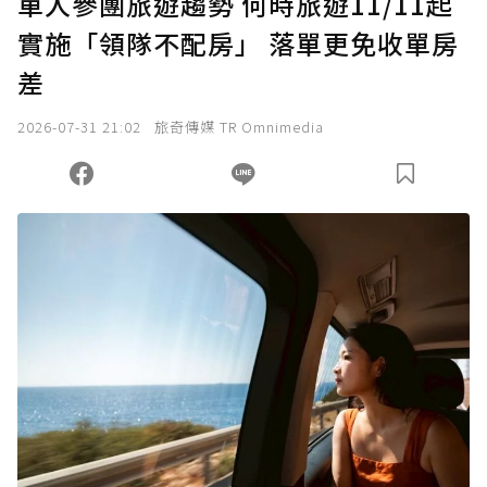
單人參團旅遊趨勢 何時旅遊11/11起
實施「領隊不配房」 落單更免收單房
確認送出
差
我已詳閱贊助說明，且同意站方的使用條款。
2026-07-31 21:02
旅奇傳媒 TR Omnimedia
您當前剩餘 U 利點數：
0
點；前往
購買點數