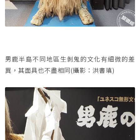
男鹿半島不同地區生剝鬼的文化有細微的差
異，其面具也不盡相同(攝影：洪書瑱)