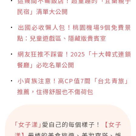
這幾間不輸飯店！超童趣的「宜蘭親子
民宿」清單大公開
出國必收懶人包！桃園機場9個免費景
點：兒童遊戲區、隱藏版貴賓室
網友狂推不踩雷！2025「十大韓式連鎖
餐廳」必吃名單公開
小資族注意！高CP值7間「台北青旅」
推薦，住得舒服也不傷荷包
｢女子漾｣
愛自己的每個樣子！
【女子
漾】
最棒的美食旅遊、美妝穿搭、娛