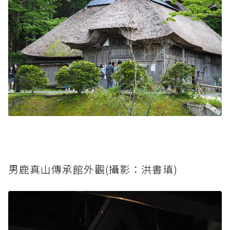
男鹿真山傳承館外觀(攝影：洪書瑱)