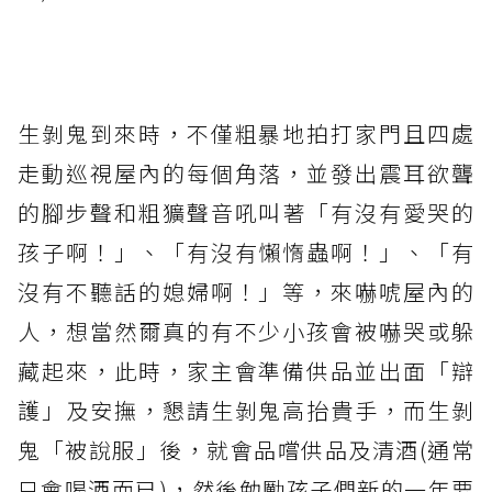
生剝鬼到來時，不僅粗暴地拍打家門且四處
走動巡視屋內的每個角落，並發出震耳欲聾
的腳步聲和粗獷聲音吼叫著「有沒有愛哭的
孩子啊！」、「有沒有懶惰蟲啊！」、「有
沒有不聽話的媳婦啊！」等，來嚇唬屋內的
人，想當然爾真的有不少小孩會被嚇哭或躲
藏起來，此時，家主會準備供品並出面「辯
護」及安撫，懇請生剝鬼高抬貴手，而生剝
鬼「被說服」後，就會品嚐供品及清酒(通常
只會喝酒而已)，然後勉勵孩子們新的一年要