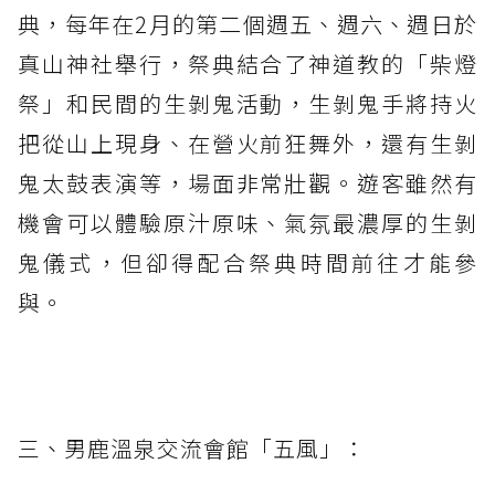
典，每年在2月的第二個週五、週六、週日於
真山神社舉行，祭典結合了神道教的「柴燈
祭」和民間的生剝鬼活動，生剝鬼手將持火
把從山上現身、在營火前狂舞外，還有生剝
鬼太鼓表演等，場面非常壯觀。遊客雖然有
機會可以體驗原汁原味、氣氛最濃厚的生剝
鬼儀式，但卻得配合祭典時間前往才能參
與。
三、男鹿溫泉交流會館「五風」：