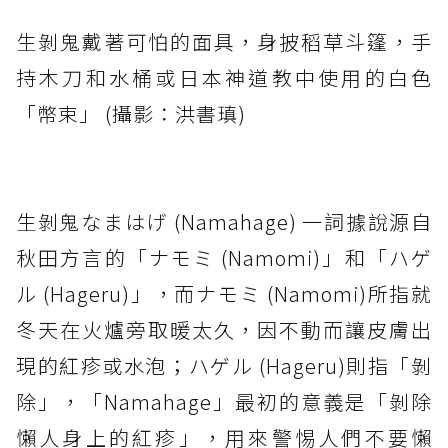
生剝鬼戴著可怕的面具，身披稻草斗篷，手
持木刀和水桶或日本神道教中使用的白色
「幣束」 (攝影：洪書瑱)
生剝鬼なまはげ (Namahage) 一詞據說源自
秋田方言的「ナモミ (Namomi)」和「ハゲ
ル (Hageru)」，而ナモミ (Namomi)所指就
冬天在火爐旁取暖太久，因不動而讓皮膚出
現的紅疹或水泡；ハゲル (Hageru)則指「剝
除」，「Namahage」最初的意義是「剝除
懶人身上的紅疹」，用來警惕人們不要懶