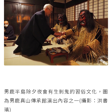
男鹿半島除夕夜會有生剝鬼的習俗文化，圖
為男鹿真山傳承館演出內容之一(攝影：洪書
瑱)