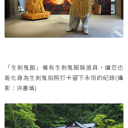
「生剝鬼館」備有生剝鬼服裝道具，讓您也
能化身為生剝鬼拍照打卡留下永恒的紀錄(攝
影：洪書瑱)