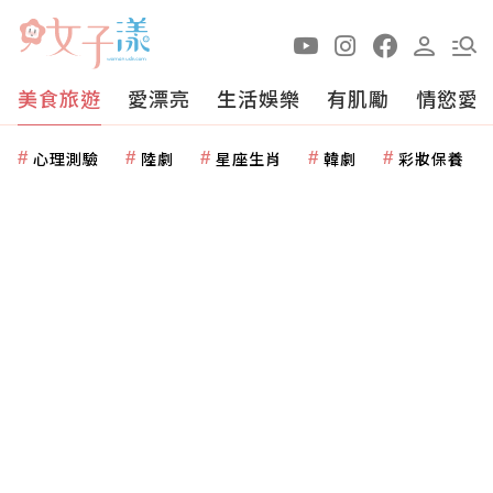
美食旅遊
愛漂亮
生活娛樂
有肌勵
情慾愛
心理測驗
陸劇
星座生肖
韓劇
彩妝保養