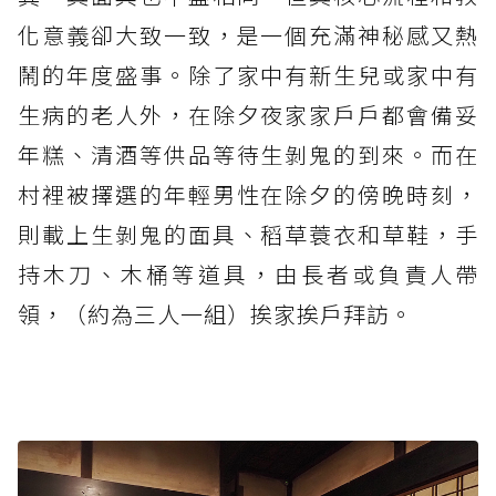
化意義卻大致一致，是一個充滿神秘感又熱
鬧的年度盛事。除了家中有新生兒或家中有
生病的老人外，在除夕夜家家戶戶都會備妥
年糕、清酒等供品等待生剝鬼的到來。而在
村裡被擇選的年輕男性在除夕的傍晚時刻，
則載上生剝鬼的面具、稻草蓑衣和草鞋，手
持木刀、木桶等道具，由長者或負責人帶
領，（約為三人一組）挨家挨戶拜訪。