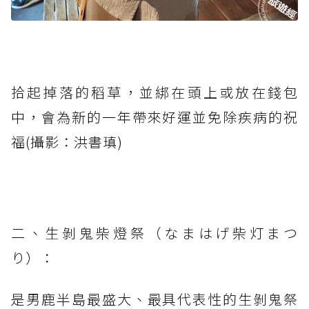
拾起掉落的稻草，並綁在頭上或放在錢包
中，會為新的一年帶來好運並免除疾病的祝
福(攝影：洪書瑱)
二、生剝鬼柴燈祭（なまはげ柴灯まつ
り）：
是男鹿半島最盛大、最具代表性的生剝鬼祭