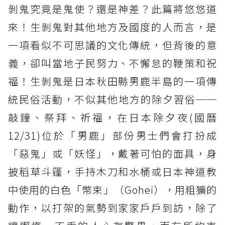
剝鬼究竟是鬼使？還是神差？此篇將悠悠道
來！生剝鬼對其他地方及國度的人而言，是
一項看似不可思議的文化傳統，但背後的意
義，卻叫當地子民努力、不懈怠的鞭策和祝
福！生剝鬼是日本秋田縣男鹿半島的一項傳
統民俗活動，不似其他地方的除夕習俗──
敲鐘、祭拜、祈福，在日本除夕夜(國曆
12/31)位於「男鹿」部份男士們會打扮成
「惡鬼」或「妖怪」，戴著可怕的面具，身
披稻草斗篷，手持木刀和水桶或日本神道教
中使用的白色「幣束」（Gohei），用粗獷的
動作，以打架的氣勢到家家戶戶到訪，除了