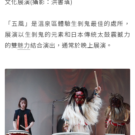
文化展演(攝影：洪書瑱)
「五風」是溫泉區體驗生剝鬼最佳的處所，
展演以生剝鬼的元素和日本傳統太鼓震撼力
的雙
魅力
結合演出，通常於晚上展演。