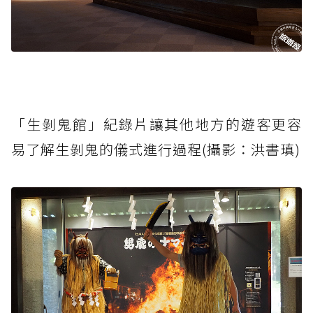
「生剝鬼館」紀錄片讓其他地方的遊客更容
易了解生剝鬼的儀式進行過程(攝影：洪書瑱)