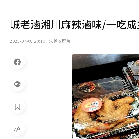
峸老滷湘川麻辣滷味/一吃成
2025-07-08 20:10
朱麗安廚房