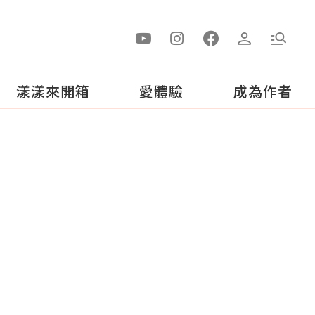
漾漾來開箱
愛體驗
成為作者