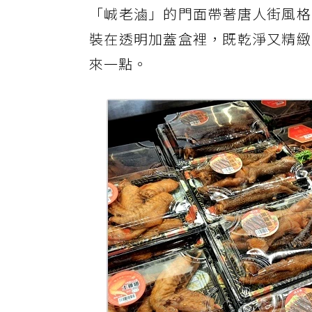
「峸老滷」的門面帶著唐人街風格
裝在透明加蓋盒裡，既乾淨又精緻
來一點。