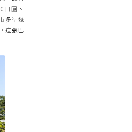
00日圓、
城市多待幾
，這張巴