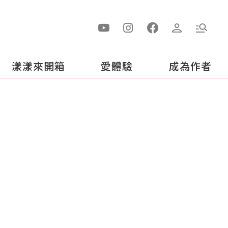
漾漾來開箱
愛體驗
成為作者