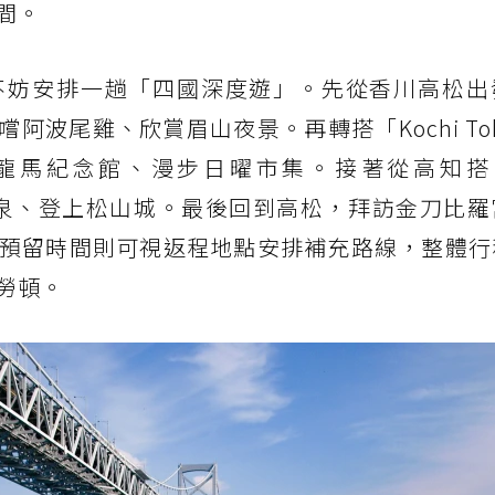
間。
不妨安排一趟「四國深度遊」。先從香川高松出
，品嚐阿波尾雞、欣賞眉山夜景。再轉搭「Kochi Tok
坂本龍馬紀念館、漫步日曜市集。接著從高知搭「
後溫泉、登上松山城。最後回到高松，拜訪金刀比
預留時間則可視返程地點安排補充路線，整體行
勞頓。