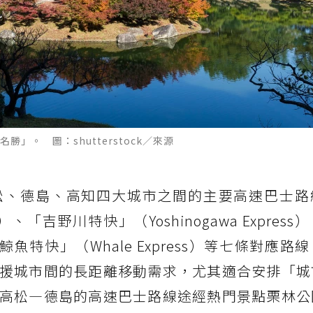
」。 圖：shutterstock／來源
松、德島、高知四大城市之間的主要高速巴士路
s）、「吉野川特快」（Yoshinogawa Expres
）、「鯨魚特快」（Whale Express）等七條對應
援城市間的長距離移動需求，尤其適合安排「城
高松—德島的高速巴士路線途經熱門景點栗林公