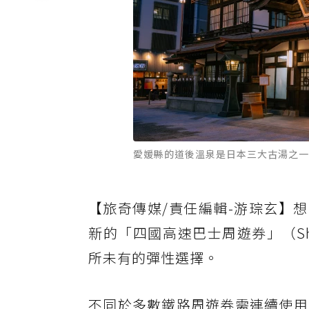
愛媛縣的道後溫泉是日本三大古湯之一。 圖
【旅奇傳媒/責任編輯-游琮玄】想深度
新的「四國高速巴士周遊券」（Shikok
所未有的彈性選擇。
不同於多數鐵路周遊券需連續使用