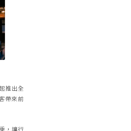
日起推出全
行旅客帶來前
乘，讓行