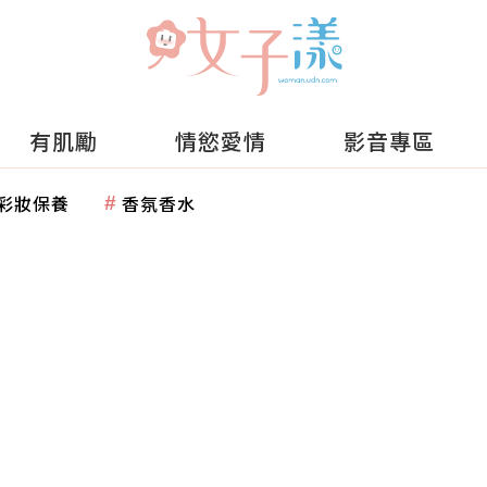
有肌勵
情慾愛情
影音專區
彩妝保養
香氛香水