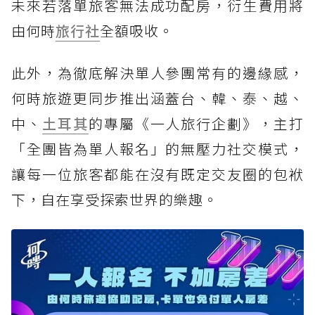
未來若落單旅客無法成功配房，衍生費用將
由何時
旅行社
全額吸收。
此外，為徹底解決單人參團常有的邊緣感，
何時旅遊更同步推出涵蓋台、韓、泰、越、
中、
土耳其
的專屬《一人旅行企劃》，主打
「全團皆為單人報名」的無壓力社交模式，
讓每一位旅客都能在沒有既定交友圈的包袱
下，自在享受探索世界的樂趣。