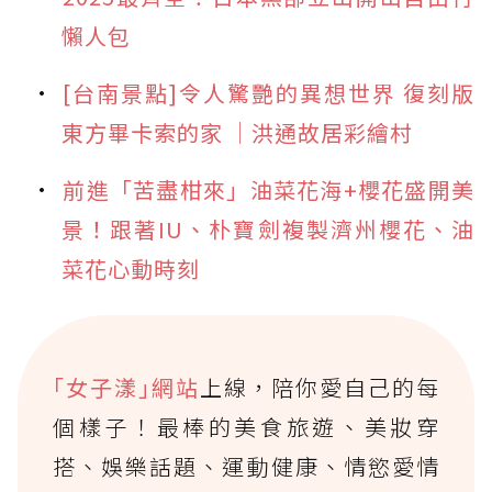
懶人包
[台南景點]令人驚艷的異想世界 復刻版
東方畢卡索的家 │洪通故居彩繪村
前進「苦盡柑來」油菜花海+櫻花盛開美
景！跟著IU、朴寶劍複製濟州櫻花、油
菜花心動時刻
｢女子漾｣網站
上線，陪你愛自己的每
個樣子！最棒的美食旅遊、美妝穿
搭、娛樂話題、運動健康、情慾愛情