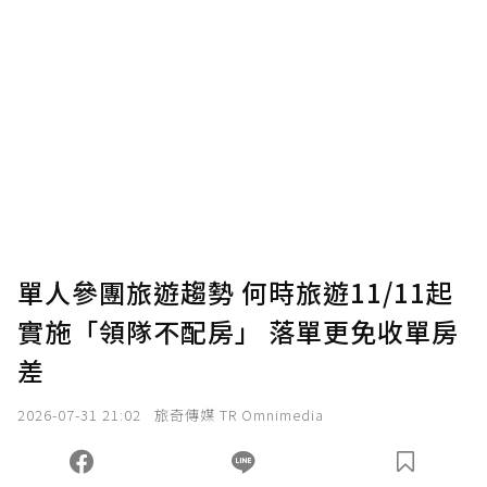
單人參團旅遊趨勢 何時旅遊11/11起
實施「領隊不配房」 落單更免收單房
差
2026-07-31 21:02
旅奇傳媒 TR Omnimedia