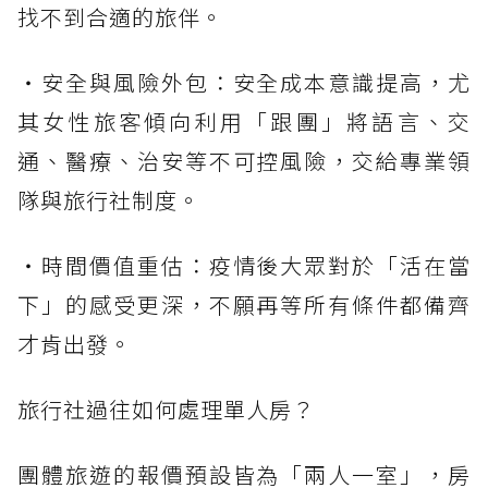
找不到合適的旅伴。
・安全與風險外包：安全成本意識提高，尤
其女性旅客傾向利用「跟團」將語言、交
通、醫療、治安等不可控風險，交給專業領
隊與旅行社制度。
・時間價值重估：疫情後大眾對於「活在當
下」的感受更深，不願再等所有條件都備齊
才肯出發。
旅行社過往如何處理單人房？
團體旅遊的報價預設皆為「兩人一室」，房