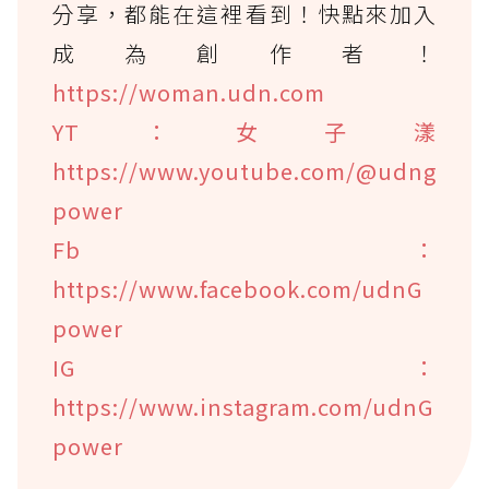
分享，都能在這裡看到！快點來加入
成為創作者！
https://woman.udn.com
YT：女子漾
https://www.youtube.com/@udng
power
Fb：
https://www.facebook.com/udnG
power
IG：
https://www.instagram.com/udnG
power