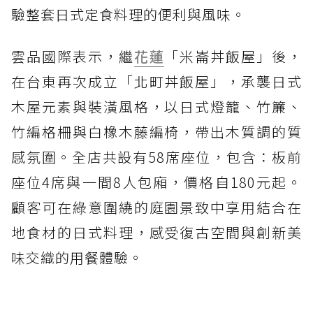
驗整套日式定食料理的便利與風味。
雲品國際表示，繼
花蓮
「米崙丼飯屋」後，
在台東再次成立「北町丼飯屋」，承襲日式
木屋元素與裝潢風格，以日式燈籠、竹簾、
竹編格柵與白橡木藤編椅，帶出木質調的質
感氛圍。全店共設有58席座位，包含：板前
座位4席與一間8人包廂，價格自180元起。
顧客可在綠意圍繞的庭園景致中享用結合在
地食材的日式料理，感受復古空間與創新美
味交織的用餐體驗。