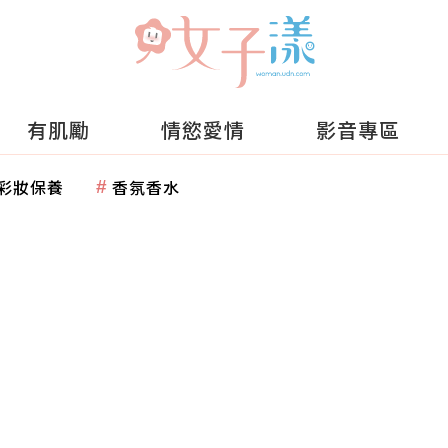
有肌勵
情慾愛情
影音專區
彩妝保養
香氛香水