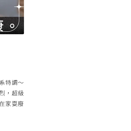
系特調～
烈，超級
在家耍廢