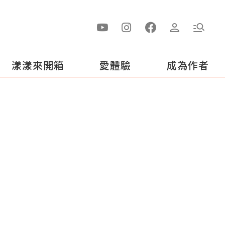
漾漾來開箱
愛體驗
成為作者