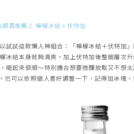
調酒推薦 2. 檸檬冰結＋伏特加
以試試這款懶人神組合：「檸檬冰結＋伏特加」
檬冰結本身就夠清爽，加上伏特加後整個層次升
，喝起來很順～特別適合想要微醺放鬆又不想太
 1，也可以依照個人喜好調整一下，記得加冰塊