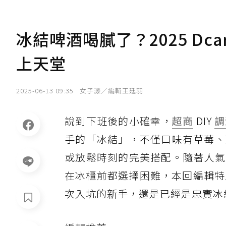
冰結啤酒喝膩了？2025 D
上天堂
2025-06-13 09:35
女子漾／編輯王廷羽
說到下班後的小確幸，
超商
DIY
調
手的「冰結」，不僅口味有草莓、
或放鬆時刻的完美搭配。隨著人氣
在冰櫃前都選擇困難，本回編輯特
次入坑的新手，還是已經是忠實冰