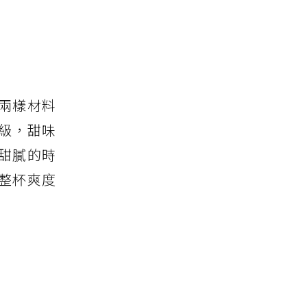
兩樣材料
級，甜味
甜膩的時
，整杯爽度