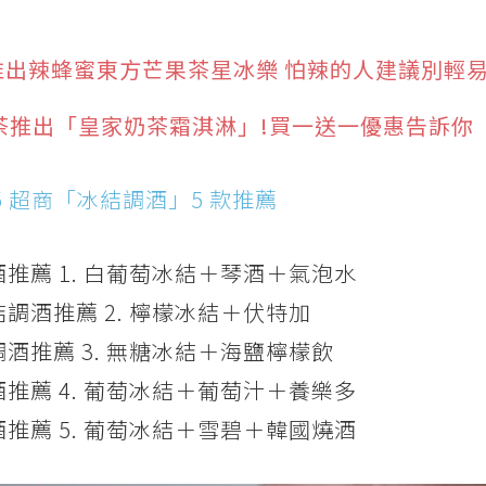
推出辣蜂蜜東方芒果茶星冰樂 怕辣的人建議別輕
東紅茶推出「皇家奶茶霜淇淋」!買一送一優惠告訴你
25 超商「冰結調酒」5 款推薦
推薦 1. 白葡萄冰結＋琴酒＋氣泡水
調酒推薦 2. 檸檬冰結＋伏特加
酒推薦 3. 無糖冰結＋海鹽檸檬飲
推薦 4. 葡萄冰結＋葡萄汁＋養樂多
推薦 5. 葡萄冰結＋雪碧＋韓國燒酒