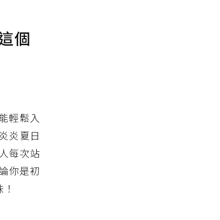
混這個
能輕鬆入
炎炎夏日
人每次站
無論你是初
味！