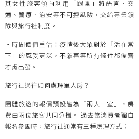
其女性旅客傾向利用「跟團」將語言、交
通、醫療、治安等不可控風險，交給專業領
隊與旅行社制度。
・時間價值重估：疫情後大眾對於「活在當
下」的感受更深，不願再等所有條件都備齊
才肯出發。
旅行社過往如何處理單人房？
團體旅遊的報價預設皆為「兩人一室」，房
費由兩位旅客共同分攤。 過去當消費者獨自
報名參團時，旅行社通常有三種處理方式：