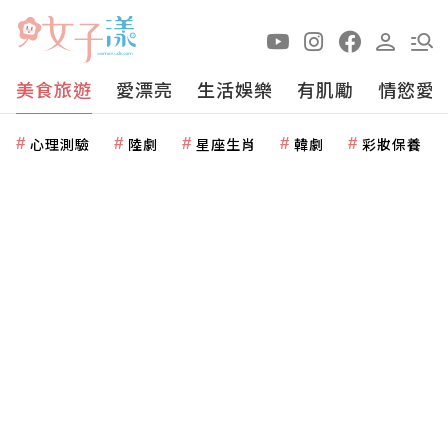
美食旅遊
愛漂亮
生活娛樂
有肌勵
情慾愛
心理測驗
陸劇
星座生肖
韓劇
彩妝保養