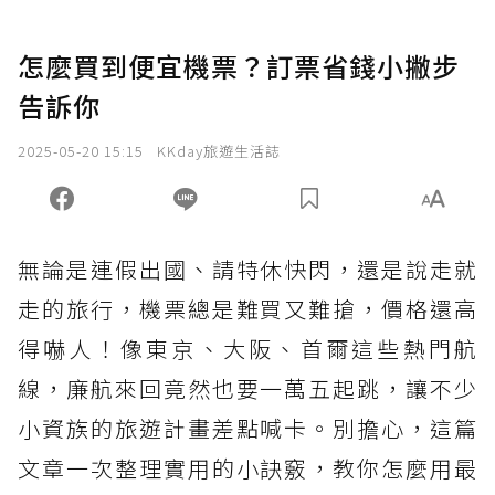
怎麼買到便宜機票？訂票省錢小撇步
告訴你
2025-05-20 15:15
KKday旅遊生活誌
無論是連假出國、請特休快閃，還是說走就
走的旅行，機票總是難買又難搶，價格還高
得嚇人！像東京、大阪、首爾這些熱門航
線，廉航來回竟然也要一萬五起跳，讓不少
小資族的旅遊計畫差點喊卡。別擔心，這篇
文章一次整理實用的小訣竅，教你怎麼用最