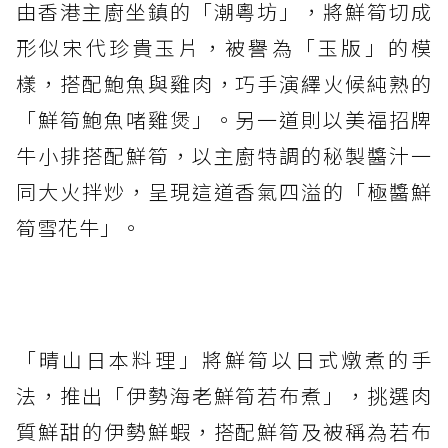
由香港主廚坐鎮的「潮粵坊」，將鮮筍切成
形似宋代珍貴玉片，被譽為「玉版」的模
樣，搭配鮑魚與雞肉，巧手演繹火候純熟的
「鮮筍鮑魚啫雞煲」。另一道則以美福招牌
牛小排搭配鮮筍，以主廚特調的秘製醬汁一
同大火拌炒，呈現這道香氣四溢的「極醬鮮
筍雪花牛」。
「晴山日本料理」將鮮筍以日式燉煮的手
法，推出「伊勢海老鮮筍若布煮」，挑選肉
質鮮甜的伊勢鮮蝦，搭配鮮筍及被稱為若布