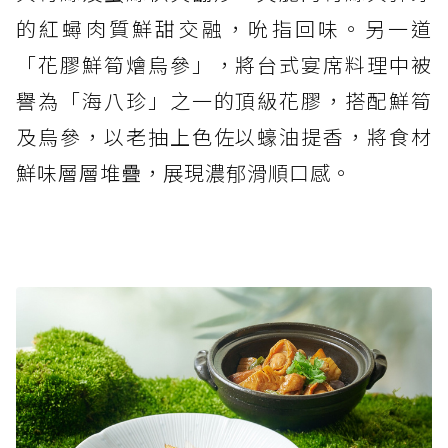
的紅蟳肉質鮮甜交融，吮指回味。另一道
「花膠鮮筍燴烏參」，將台式宴席料理中被
譽為「海八珍」之一的頂級花膠，搭配鮮筍
及烏參，以老抽上色佐以蠔油提香，將食材
鮮味層層堆疊，展現濃郁滑順口感。