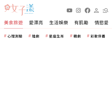
美食旅遊
愛漂亮
生活娛樂
有肌勵
情慾愛
心理測驗
陸劇
星座生肖
韓劇
彩妝保養