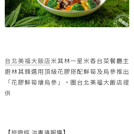
台北美福大飯店
米其林一星米香台菜餐廳主
廚林其鋒選用頂級花膠搭配鮮筍及烏參推出
「花膠鮮筍燴烏參」。圖台北美福大飯店提
供
【旅遊經 洪書瑱報導】