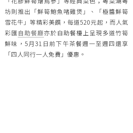
「花膠鮮筍燴烏參」等經典菜色；粵菜潮粵
坊則推出「鮮筍鮑魚啫雞煲」、「極醬鮮筍
雪花牛」等精彩美饌，每道520元起，而人氣
彩匯
自助餐廳
亦於自助餐檯上呈現多道竹筍
鮮味，5月31日前下午茶餐週一至週四還享
「四人同行一人免費」優惠。