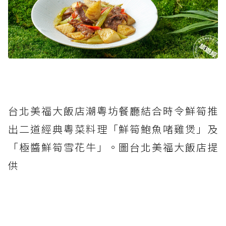
台北美福大飯店潮粵坊餐廳結合時令鮮筍推
出二道經典粵菜料理「鮮筍鮑魚啫雞煲」及
「極醬鮮筍雪花牛」。圖台北美福大飯店提
供