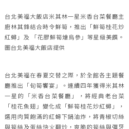
台北美福大飯店米其林一星米香台菜餐廳主
廚林其鋒結合時令鮮筍，推出「鮮筍桂花炒
紅蟳」及 「花膠鮮筍燴烏參」等星級美饌。
圖台北美福大飯店提供
台北美福在春夏交替之際，於全館各主題餐
廳推出「旬筍饗宴」。連續四年獲得米其林
一星的「米香台菜餐廳」，將經典老台菜
「桂花魚翅」變化成「鮮筍桂花炒紅蟳」，
選用肉質飽滿的紅蟳下鍋油炸，將青椒切絲
與筍絲及蛋絲快火翻炒，爽脆的筍絲與彈牙