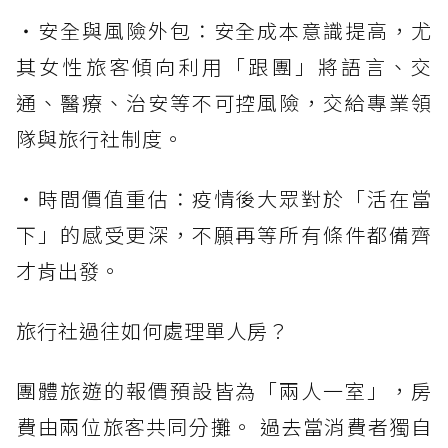
・安全與風險外包：安全成本意識提高，尤
其女性旅客傾向利用「跟團」將語言、交
通、醫療、治安等不可控風險，交給專業領
隊與旅行社制度。
・時間價值重估：疫情後大眾對於「活在當
下」的感受更深，不願再等所有條件都備齊
才肯出發。
旅行社過往如何處理單人房？
團體旅遊的報價預設皆為「兩人一室」，房
費由兩位旅客共同分攤。 過去當消費者獨自