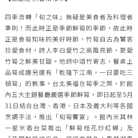
四季流轉「旬之味」無疑是美食者及料理者
準則！而此時正是季節鮮筍的季節，故此時
正是食筍知味的美好時節，竹筍自古為饕客
珍愛食材，詩人李白愛竹之高風亮節，更愛
竹筍之鮮美甘甜。他詩中頌竹寄志，餐桌上
品筍成趣另還有「乾隆下江南，一日要吃三
頓筍」的軼事。台北美福在筍季之際，於館
內五大主題餐廳嚴選季節鮮筍，即日起至5月
31日結合台灣、香港、日本及義大利等各國
烹調手法，推出「旬筍饗宴」。館內米其林
一星米香台菜推出「鮮筍桂花炒紅蟳」及