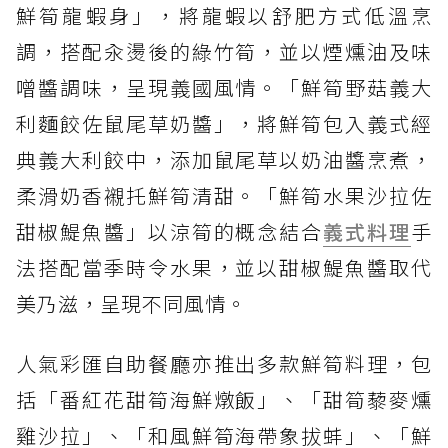
鮮筍龍蝦身」，將龍蝦以舒肥方式低溫烹
調，搭配汆燙後的綠竹筍，並以煙燻油及味
噌醬調味，呈現義國風情。「鮮筍野菇義大
利麵餃佐鼠尾草奶醬」，將鮮筍包入義式經
典義大利餃中，添加鼠尾草以奶油醬烹煮，
柔滑奶香襯托鮮筍清甜。「鮮筍水果沙拉佐
甜椒鯷魚醬」以涼筍的概念結合
義式料理
手
法搭配當季時令水果，並以甜椒鯷魚醬取代
美乃滋，呈現不同風情。
人氣彩匯自助餐廳亦推出多款鮮筍料理，包
括「番紅花甜筍海鮮燉飯」、「甜筍藜麥燻
雞沙拉」、「和風鮮筍海帶象拔蚌」、「鮮