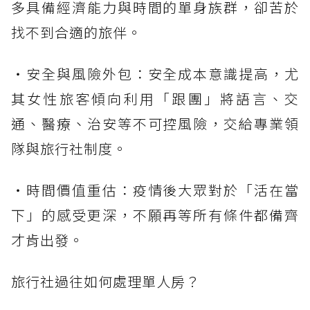
多具備經濟能力與時間的單身族群，卻苦於
找不到合適的旅伴。
・安全與風險外包：安全成本意識提高，尤
其女性旅客傾向利用「跟團」將語言、交
通、醫療、治安等不可控風險，交給專業領
隊與旅行社制度。
・時間價值重估：疫情後大眾對於「活在當
下」的感受更深，不願再等所有條件都備齊
才肯出發。
旅行社過往如何處理單人房？