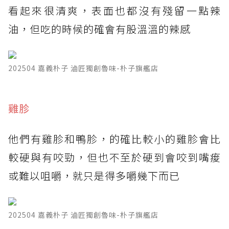
看起來很清爽，表面也都沒有殘留一點辣
油，但吃的時候的確會有股溫溫的辣感
202504 嘉義朴子 滷匠獨創魯味-朴子旗艦店
雞胗
他們有雞胗和鴨胗，的確比較小的雞胗會比
較硬與有咬勁，但也不至於硬到會咬到嘴痠
或難以咀嚼，就只是得多嚼幾下而已
202504 嘉義朴子 滷匠獨創魯味-朴子旗艦店