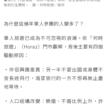
房的衍生費用。 圖：何時旅遊／提供
為什麼這幾年單人參團的人變多了？
單人旅遊已成為不可忽視的浪潮。依「何時
旅遊」（Horaz）門市觀察，背後主要有四個
驅動原因：
・伴侶興趣差異：另一半不愛出國或身體不
宜長途飛行，渴望旅行的一方不想再無止盡
地等待。
・人口結構改變：晚婚、不婚比例上升，許