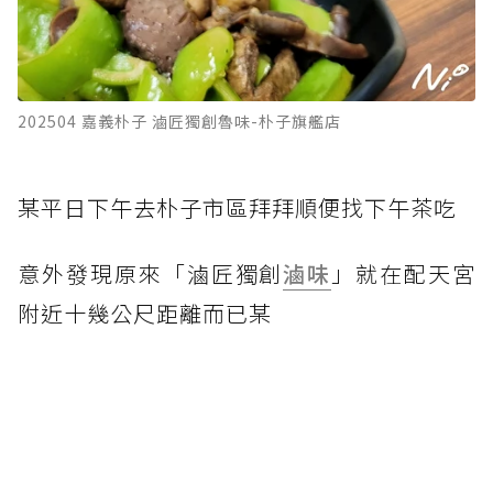
202504 嘉義朴子 滷匠獨創魯味-朴子旗艦店
某平日下午去朴子市區拜拜順便找下午茶吃
意外發現原來「滷匠獨創
滷味
」就在配天宮
附近十幾公尺距離而已某