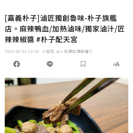
[嘉義朴子]滷匠獨創魯味-朴子旗艦
店。麻辣鴨血/加熱滷味/獨家滷汁/匠
辣辣椒醬 #朴子配天宮
2025-05-03 10:30
小狐尼 aka 孤獨的潤餅獵人