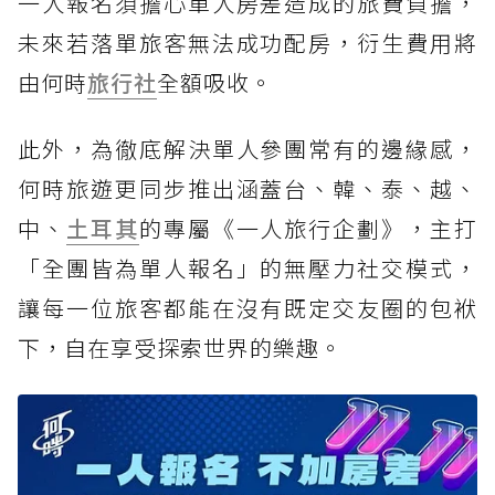
一人報名須擔心單人房差造成的旅費負擔，
未來若落單旅客無法成功配房，衍生費用將
由何時
旅行社
全額吸收。
此外，為徹底解決單人參團常有的邊緣感，
何時旅遊更同步推出涵蓋台、韓、泰、越、
中、
土耳其
的專屬《一人旅行企劃》，主打
「全團皆為單人報名」的無壓力社交模式，
讓每一位旅客都能在沒有既定交友圈的包袱
下，自在享受探索世界的樂趣。