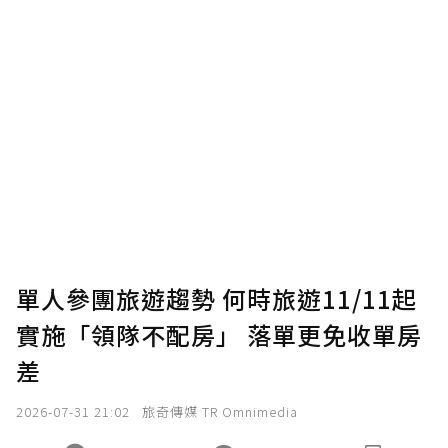
贊助說明
為了鼓勵作者持續創作更好的內容，會員可以
使用「贊助」功能實質回饋給喜愛的作者。可
將您認為適合的點數贈送給作者，一旦使用贊
助點數即不得撤銷，單筆贊助最低點數為30
點，最高點數沒有上限。
U 利點數 1 點 = NTD 1 元。
單人參團旅遊趨勢 何時旅遊11/11起
實施「領隊不配房」 落單更免收單房
確認送出
差
我已詳閱贊助說明，且同意站方的使用條款。
2026-07-31 21:02
旅奇傳媒 TR Omnimedia