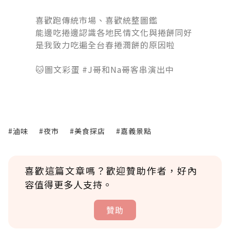
󠀠
喜歡跑傳統市場、喜歡統整圖鑑
能邊吃捲邊認識各地民情文化與捲餅同好
是我致力吃遍全台春捲潤餅的原因啦
󠀠󠀠󠀠
🐱圖文彩蛋 #J哥和Na哥客串演出中
#滷味
#夜市
#美食探店
#嘉義景點
喜歡這篇文章嗎？歡迎贊助作者，好內
容值得更多人支持。
贊助