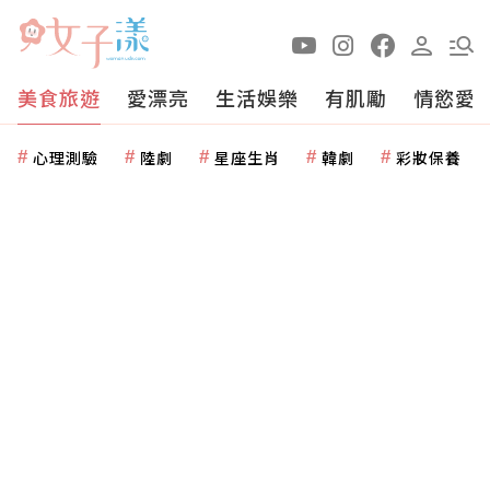
美食旅遊
愛漂亮
生活娛樂
有肌勵
情慾愛
心理測驗
陸劇
星座生肖
韓劇
彩妝保養