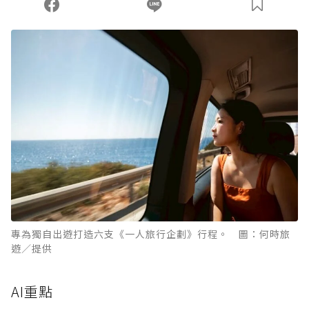
您當前剩餘 U 利點數：
0
點；前往
購買點數
專為獨自出遊打造六支《一人旅行企劃》行程。 圖：何時旅
遊／提供
AI重點