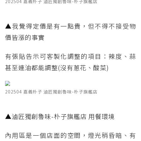
202504 嘉義朴子 滷匠獨創魯味-朴子旗艦店
▲我覺得定價是有一點貴，但不得不接受物
價皆漲的事實
有張貼告示可客製化調整的項目：辣度、蒜
甚至連油都能調整(沒有蔥花、酸菜)
202504 嘉義朴子 滷匠獨創魯味-朴子旗艦店
▲滷匠獨創魯味-朴子旗艦店 用餐環境
內用區是一個店面的空間，燈光稍昏暗、有