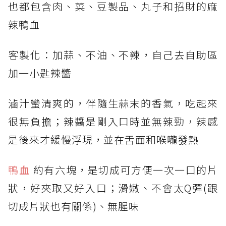
也都包含肉、菜、豆製品、丸子和招財的麻
辣鴨血
客製化：加蒜、不油、不辣，自己去自助區
加一小匙辣醬
滷汁蠻清爽的，伴隨生蒜末的香氣，吃起來
很無負擔；辣醬是剛入口時並無辣勁，辣感
是後來才緩慢浮現，並在舌面和喉嚨發熱
鴨
血
約有六塊，是切成可方便一次一口的片
狀，好夾取又好入口；滑嫩、不會太Q彈(跟
切成片狀也有關係)、無腥味