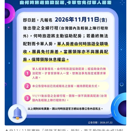
▲自11/ 11起實施「領隊不配房」新制，更主動吸收未成功配