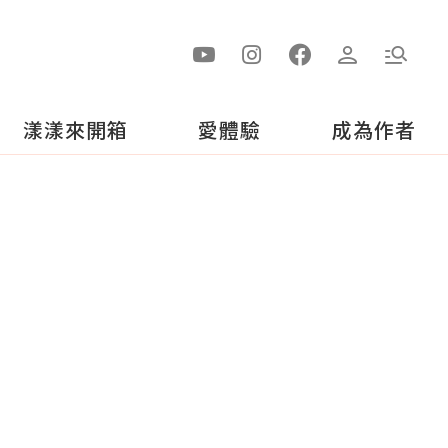
漾漾來開箱
愛體驗
成為作者