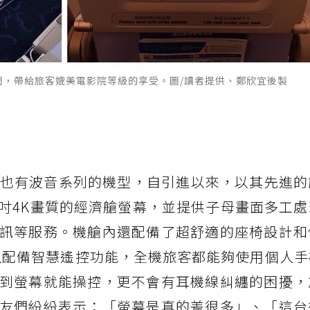
意圖，帶給旅客媲美電影院等級的享受。圖/讀者提供、鄭欣宜後製
士，也有波音系列的機型，自引進以來，以其先進
3吋4K畫質的經濟艙螢幕，並提供子母畫面多工
訊等服務。機艙內還配備了超舒適的座椅設計和
並且配備智慧遙控功能，全機旅客都能夠使用個人
到螢幕就能操控，更不會有耳機線糾纏的困擾，
友們紛紛表示：「螢幕是真的差很多」、「這台