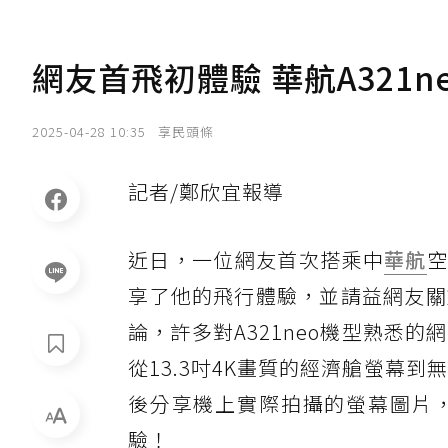
網友首飛初體驗 華航A321
2025-04-28 10:35
享民頭條
記者/鄭欣宜報導
近日，一位網友首次搭乘中
華航
空
享了他的飛行體驗，並請益網友關
論，許多對A321neo機型熟悉
從13.3吋4K畫質的經濟艙螢幕
後分享機上實際拍攝的螢幕圖片
驗！