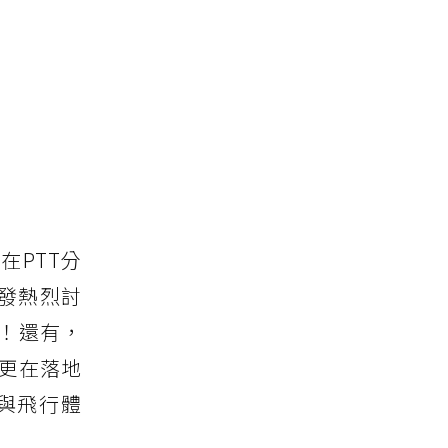
在PTT分
發熱烈討
丘！還有，
o更在落地
與飛行體