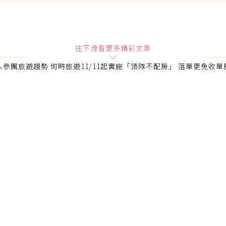
贊助說明
往下滑看更多精彩文章
人參團旅遊趨勢 何時旅遊11/11起實施「領隊不配房」 落單更免收單
會員可以使用「贊助」功能實質回饋給喜愛的作者。可將您認
即不得撤銷，單筆贊助最低點數為30點，最高點數沒有上限
確認送出
條款。
點數