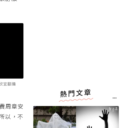
鄭欣宜翻攝
熱門文章
大費周章安
所以，不