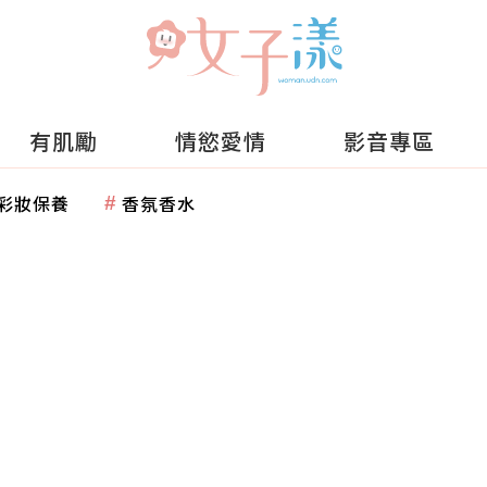
有肌勵
情慾愛情
影音專區
彩妝保養
香氛香水