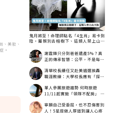
鬼月將至！命理師點名「4生肖」易卡到
陰，屬猴別去榕樹下、這類人禁上山下
尚、美妝、
海
症。
謝霆鋒只分到爸爸遺產5%？真
正的傳承智慧：公平，不是每個
人拿一樣多
清華校長續任又赴美遴選挨轟
職涯教練：大學校長應有「探
索」職涯權利嗎？
單人參團旅遊趨勢 何時旅遊
11/11起實施「領隊不配房」 落
單更免收單房差
寧願自己受委屈，也不忍傷害別
人！5星座做人厚道到讓人心疼