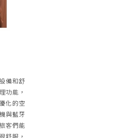
的設備和舒
處理功能，
優化的空
手機與藍牙
旅客們能
很舒服，