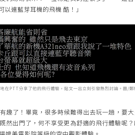
可以連藍芽耳機的飛機 酷！」
興奮地在PTT分享了他的飛行體驗，貼文一出立刻引發熱烈討論。圖/
得更有趣了！畢竟，很多時候難得出去玩一趟，要
既然出門了，何不享受更為舒適的飛行體驗呢？
受一場媲美電影院等級的空中觀影體驗。