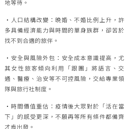
地等待。
・人口結構改變：晚婚、不婚比例上升，許
多具備經濟能力與時間的單身族群，卻苦於
找不到合適的旅伴。
・安全與風險外包：安全成本意識提高，尤
其女性旅客傾向利用「跟團」將語言、交
通、醫療、治安等不可控風險，交給專業領
隊與旅行社制度。
・時間價值重估：疫情後大眾對於「活在當
下」的感受更深，不願再等所有條件都備齊
才肯出發。