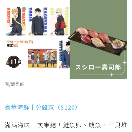
圖/壽司郎
豪華海鮮十分殺球（$120）
滿滿海味一次集結！鮭魚卵、鮪魚、干貝堆