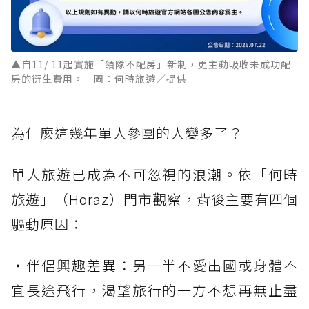
▲自11/ 11起實施「領隊不配房」新制，更主動吸收未成功配
房的衍生費用。 圖：何時旅遊／提供
為什麼這幾年單人參團的人變多了？
單人旅遊已成為不可忽視的浪潮。依「何時
旅遊」（Horaz）門市觀察，背後主要有四個
驅動原因：
・伴侶興趣差異：另一半不愛出國或身體不
宜長途飛行，渴望旅行的一方不想再無止盡