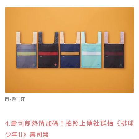
圖/壽司郎
4.壽司郎熱情加碼！拍照上傳社群抽《排球
少年!!》壽司盤