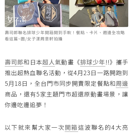
壽司郎聯名排球少年開箱開到手軟！餐點、卡片、週邊全攻略
看這篇~圖/女子漾周意軒拍攝
壽司郎
和日本
超人
氣動畫《
排球少年
!!》攜手
推出超熱血聯名活動，從4月23日一路開跑到
5月18日，全台門市同步開賣限定餐點和
周邊
商品，還有5家主題門市超還原動畫場景，讓
你邊吃邊追夢！
以下就來幫大家一次
開箱
這波聯名的4大亮