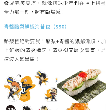
疊成完美高塔，就像排球少年們在場上拼盡
全力那一刻，超有臨場感！
青醬酪梨鮮蝦海苔包（$90）
酪梨控絕對要試！酪梨+青醬的濃郁滑順，加
上鮮蝦的清爽彈牙，清爽卻又層次豐富，是
這波人氣黑馬！