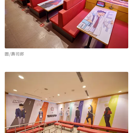
圖/壽司郎