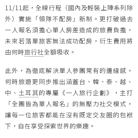
11/11起，全線行程（國內及輕裝上陣系列除
外）實施「領隊不配房」新制。更打破過去
一人報名須擔心單人房差造成的旅費負擔，
未來若落單旅客無法成功配房，衍生費用將
由何時
旅行社
全額吸收。
此外，為徹底解決單人參團常有的邊緣感，
何時旅遊更同步推出涵蓋台、韓、泰、越、
中、
土耳其
的專屬《一人旅行企劃》，主打
「全團皆為單人報名」的無壓力社交模式，
讓每一位旅客都能在沒有既定交友圈的包袱
下，自在享受探索世界的樂趣。