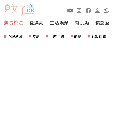
美食旅遊
愛漂亮
生活娛樂
有肌勵
情慾愛
心理測驗
陸劇
星座生肖
韓劇
彩妝保養