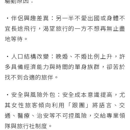
驅動原因：
・伴侶興趣差異：另一半不愛出國或身體不
宜長途飛行，渴望旅行的一方不想再無止盡
地等待。
・人口結構改變：晚婚、不婚比例上升，許
多具備經濟能力與時間的單身族群，卻苦於
找不到合適的旅伴。
・安全與風險外包：安全成本意識提高，尤
其女性旅客傾向利用「跟團」將語言、交
通、醫療、治安等不可控風險，交給專業領
隊與旅行社制度。