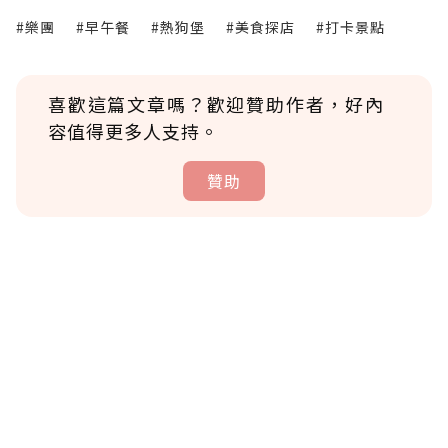
#樂團
#早午餐
#熱狗堡
#美食探店
#打卡景點
喜歡這篇文章嗎？歡迎贊助作者，好內
容值得更多人支持。
贊助
贊助說明
為了鼓勵作者持續創作更好的內容，會員可以
使用「贊助」功能實質回饋給喜愛的作者。可
將您認為適合的點數贈送給作者，一旦使用贊
助點數即不得撤銷，單筆贊助最低點數為30