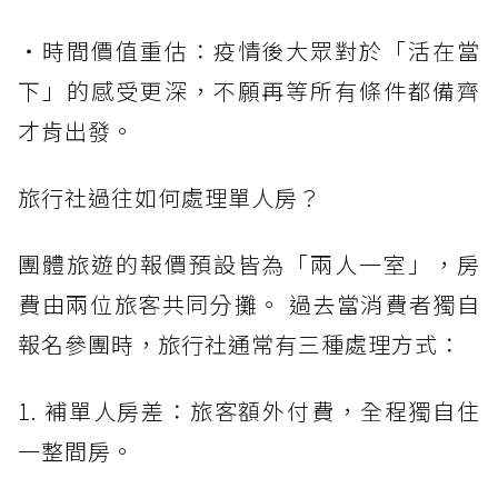
・時間價值重估：疫情後大眾對於「活在當
下」的感受更深，不願再等所有條件都備齊
才肯出發。
旅行社過往如何處理單人房？
團體旅遊的報價預設皆為「兩人一室」，房
費由兩位旅客共同分攤。 過去當消費者獨自
報名參團時，旅行社通常有三種處理方式：
1. 補單人房差：旅客額外付費，全程獨自住
一整間房。