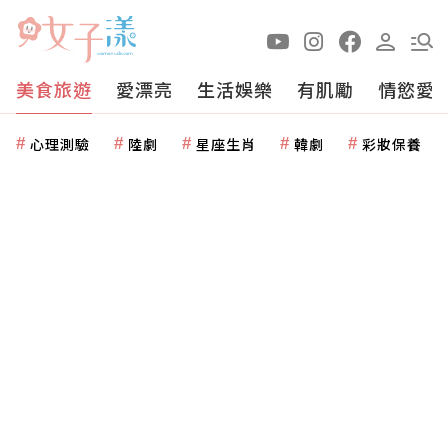
美食旅遊
愛漂亮
生活娛樂
有肌勵
情慾愛
心理測驗
陸劇
星座生肖
韓劇
彩妝保養