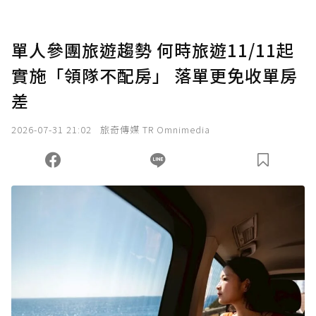
點，最高點數沒有上限。
U 利點數 1 點 = NTD 1 元。
單人參團旅遊趨勢 何時旅遊11/11起
實施「領隊不配房」 落單更免收單房
確認送出
差
我已詳閱贊助說明，且同意站方的使用條款。
2026-07-31 21:02
旅奇傳媒 TR Omnimedia
您當前剩餘 U 利點數：
0
點；前往
購買點數