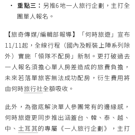
重點三：
另推6地一人旅行企劃，主打全
團單人報名。
【旅奇傳媒/編輯部報導】「何時旅遊」宣布
11/11起，全線行程（國內及輕裝上陣系列除
外）實施「領隊不配房」新制。更打破過去
一人報名須擔心單人房差造成的旅費負擔，
未來若落單旅客無法成功配房，衍生費用將
由何時
旅行社
全額吸收。
此外，為徹底解決單人參團常有的邊緣感，
何時旅遊更同步推出涵蓋台、韓、泰、越、
中、
土耳其
的專屬《一人旅行企劃》，主打