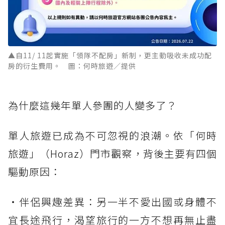
▲自11/ 11起實施「領隊不配房」新制，更主動吸收未成功配
房的衍生費用。 圖：何時旅遊／提供
為什麼這幾年單人參團的人變多了？
單人旅遊已成為不可忽視的浪潮。依「何時
旅遊」（Horaz）門市觀察，背後主要有四個
驅動原因：
・伴侶興趣差異：另一半不愛出國或身體不
宜長途飛行，渴望旅行的一方不想再無止盡