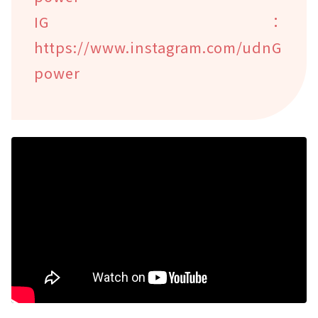
IG：
https://www.instagram.com/udnG
power