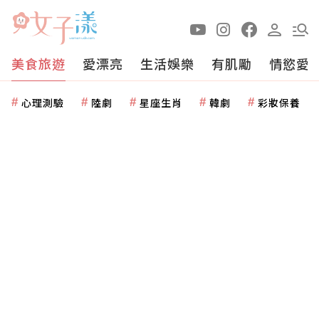
美食旅遊
愛漂亮
生活娛樂
有肌勵
情慾愛
心理測驗
陸劇
星座生肖
韓劇
彩妝保養