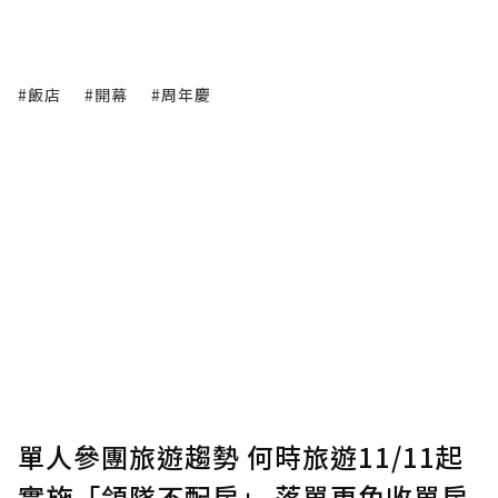
#飯店
#開幕
#周年慶
單人參團旅遊趨勢 何時旅遊11/11起
實施「領隊不配房」 落單更免收單房