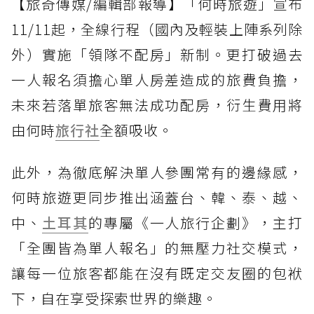
【旅奇傳媒/編輯部報導】「何時旅遊」宣布
11/11起，全線行程（國內及輕裝上陣系列除
外）實施「領隊不配房」新制。更打破過去
一人報名須擔心單人房差造成的旅費負擔，
未來若落單旅客無法成功配房，衍生費用將
由何時
旅行社
全額吸收。
此外，為徹底解決單人參團常有的邊緣感，
何時旅遊更同步推出涵蓋台、韓、泰、越、
中、
土耳其
的專屬《一人旅行企劃》，主打
「全團皆為單人報名」的無壓力社交模式，
讓每一位旅客都能在沒有既定交友圈的包袱
下，自在享受探索世界的樂趣。