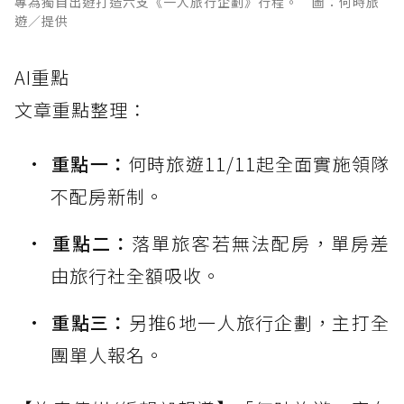
專為獨自出遊打造六支《一人旅行企劃》行程。 圖：何時旅
遊／提供
AI重點
文章重點整理：
重點一：
何時旅遊11/11起全面實施領隊
不配房新制。
重點二：
落單旅客若無法配房，單房差
由旅行社全額吸收。
重點三：
另推6地一人旅行企劃，主打全
團單人報名。