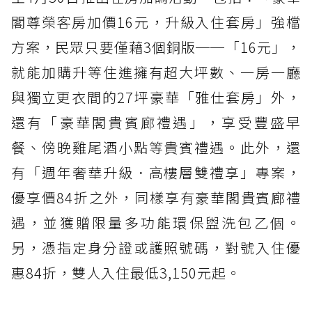
閣尊榮客房加價16元，升級入住套房」強檔
方案，民眾只要僅藉3個銅版──「16元」，
就能加購升等住進擁有超大坪數、一房一廳
與獨立更衣間的27坪豪華「雅仕套房」外，
還有「豪華閣貴賓廊禮遇」，享受豐盛早
餐、傍晚雞尾酒小點等貴賓禮遇。此外，還
有「週年奢華升級．高樓層雙禮享」專案，
優享價84折之外，同樣享有豪華閣貴賓廊禮
遇，並獲贈限量多功能環保盥洗包乙個。
另，憑指定身分證或護照號碼，對號入住優
惠84折，雙人入住最低3,150元起。