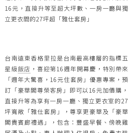
16元，直接升等至超大坪數、一房一廳與獨
立更衣間的27坪超「雅仕套房」
台南遠東香格里拉是台南最高樓層的指標五
星級
飯店
，喜迎第16週年開幕慶，特別帶來
「週年大驚喜，16元住套房」優惠專案，預
訂「豪華閣尊榮客房」即可以16元加價購，
直接升等為享有一房一廳、獨立更衣室的27
坪寬敞「雅仕套房」，尊享更豪華及「豪華
閣貴賓廊禮遇」，包含：豐盛早餐、傍晚雞
尾酒及小點、專人辦理入住退房、免費衣裝