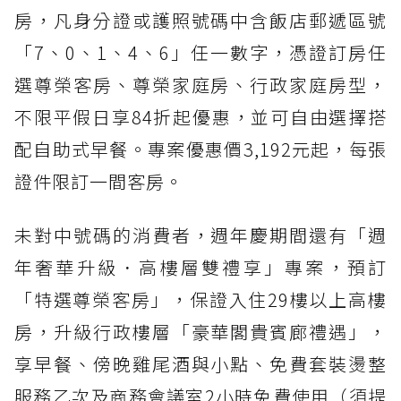
房，凡身分證或護照號碼中含飯店郵遞區號
「7、0、1、4、6」任一數字，憑證訂房任
選尊榮客房、尊榮家庭房、行政家庭房型，
不限平假日享84折起優惠，並可自由選擇搭
配自助式早餐。專案優惠價3,192元起，每張
證件限訂一間客房。
未對中號碼的消費者，週年慶期間還有「週
年奢華升級．高樓層雙禮享」專案，預訂
「特選尊榮客房」，保證入住29樓以上高樓
房，升級行政樓層「豪華閣貴賓廊禮遇」，
享早餐、傍晚雞尾酒與小點、免費套裝燙整
服務乙次及商務會議室2小時免費使用（須提