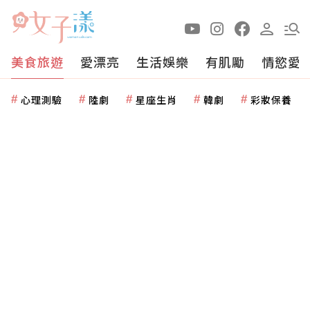
美食旅遊
愛漂亮
生活娛樂
有肌勵
情慾愛
心理測驗
陸劇
星座生肖
韓劇
彩妝保養