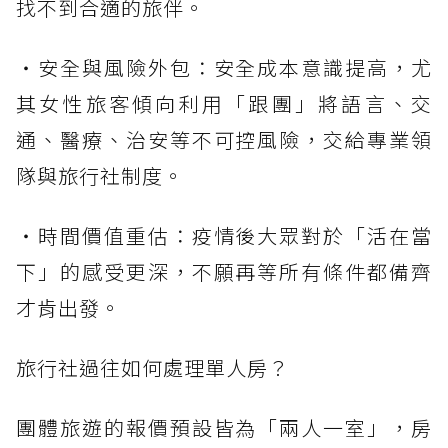
找不到合適的旅伴。
・安全與風險外包：安全成本意識提高，尤
其女性旅客傾向利用「跟團」將語言、交
通、醫療、治安等不可控風險，交給專業領
隊與旅行社制度。
・時間價值重估：疫情後大眾對於「活在當
下」的感受更深，不願再等所有條件都備齊
才肯出發。
旅行社過往如何處理單人房？
團體旅遊的報價預設皆為「兩人一室」，房