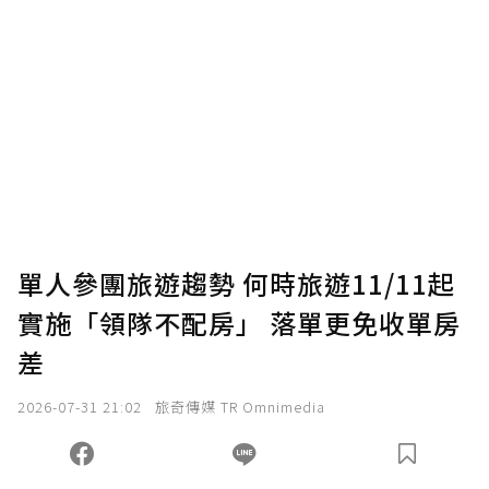
單人參團旅遊趨勢 何時旅遊11/11起
實施「領隊不配房」 落單更免收單房
差
2026-07-31 21:02
旅奇傳媒 TR Omnimedia