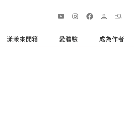
漾漾來開箱
愛體驗
成為作者