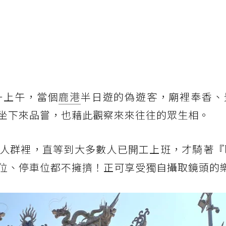
一上午，當個
鹿港
半日遊的偽遊客，廟裡奉香、
坐下來品嘗，也藉此觀察來來往往的眾生相。
人群裡，直等到大多數人已開工上班，才騎著『
位、停車位都不擁擠！正可享受獨自攝取鏡頭的