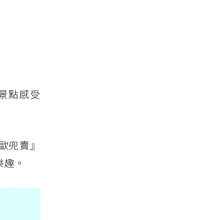
景點感受
歐兜賣』
樂趣。