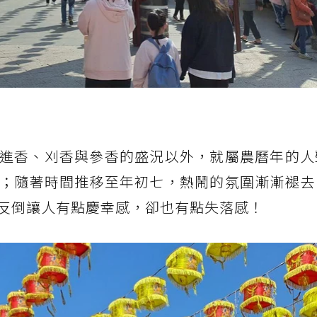
進香、刈香與參香的盛況以外，就屬農曆年的人
；隨著時間推移至年初七，熱鬧的氛圍漸漸褪去
反倒讓人有點慶幸感，卻也有點失落感！