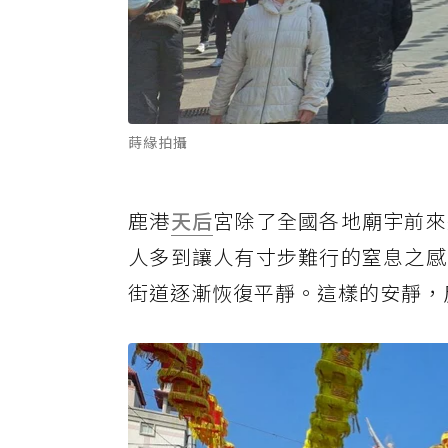
蒔緣拍攝
鹿港
天后
宮除了全國各地廟宇前來
人多到讓人有寸步難行的窒息之感
街道逐漸恢復平靜。這樣的安靜，