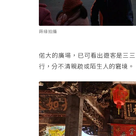
蒔緣拍攝
偌大的廣場，已可看出遊客是三三
行，分不清親疏或陌生人的窘境。