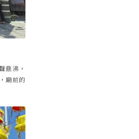
聲鼎沸，
，廟前的