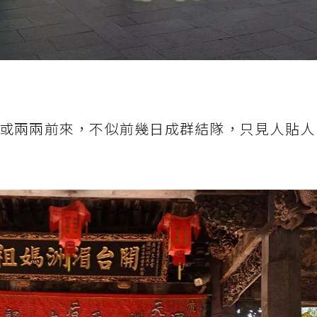
或兩兩前來，不似前幾日成群結隊，只見人貼人