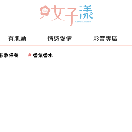
有肌勵
情慾愛情
影音專區
彩妝保養
香氛香水