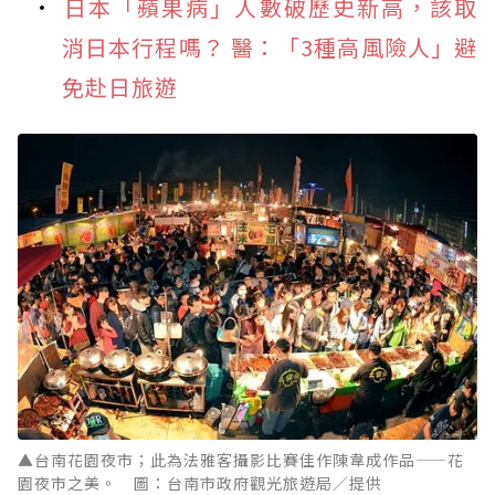
日本「蘋果病」人數破歷史新高，該取
消日本行程嗎？ 醫：「3種高風險人」避
免赴日旅遊
▲台南花園夜市；此為法雅客攝影比賽佳作陳韋成作品——花
園夜市之美。 圖：台南市政府觀光旅遊局／提供