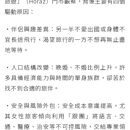
旅遊」（Horaz）門市觀察，背後主要有四個
驅動原因：
・伴侶興趣差異：另一半不愛出國或身體不
宜長途飛行，渴望旅行的一方不想再無止盡
地等待。
・人口結構改變：晚婚、不婚比例上升，許
多具備經濟能力與時間的單身族群，卻苦於
找不到合適的旅伴。
・安全與風險外包：安全成本意識提高，尤
其女性旅客傾向利用「跟團」將語言、交
通、醫療、治安等不可控風險，交給專業領