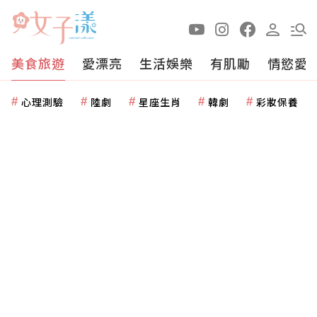
美食旅遊
愛漂亮
生活娛樂
有肌勵
情慾愛
心理測驗
陸劇
星座生肖
韓劇
彩妝保養