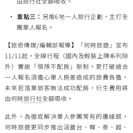
由旅行社全額吸收。
重點三：
另推6地一人旅行企劃，主打全
團單人報名。
【旅奇傳媒/編輯部報導】「何時旅遊」宣布
11/11起，全線行程（國內及輕裝上陣系列除
外）實施「領隊不配房」新制。更打破過去
一人報名須擔心單人房差造成的旅費負擔，
未來若落單旅客無法成功配房，衍生費用將
由何時
旅行社
全額吸收。
此外，為徹底解決單人參團常有的邊緣感，
何時旅遊更同步推出涵蓋台、韓、泰、越、