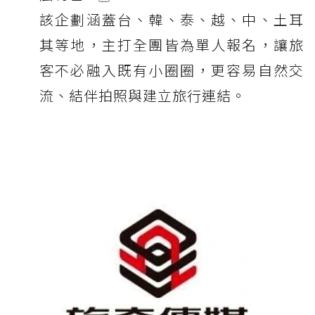
該企劃涵蓋台、韓、泰、越、中、土耳
其等地，主打全團皆為單人報名，讓旅
客不必融入既有小圈圈，更容易自然交
流、結伴拍照與建立旅行連結。