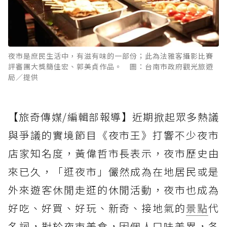
夜市是庶民生活中，有滋有味的一部份；此為法雅客攝影比賽
評審團大獎簡佳宏、郭美貞作品。 圖：台南市政府觀光旅遊
局／提供
【旅奇傳媒/編輯部報導】近期掀起眾多熱議
與爭議的實境節目《夜市王》打響不少夜市
店家知名度，黃偉哲市長表示，夜市歷史由
來已久，「逛夜市」儼然成為在地居民或是
外來遊客休閒走逛的休閒活動，夜市也成為
好吃、好買、好玩、新奇、接地氣的
景點
代
名詞，對於夜市美食，因個人口味差異，各