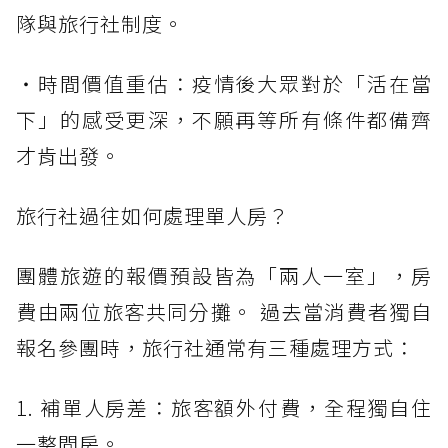
隊與旅行社制度。
・時間價值重估：疫情後大眾對於「活在當
下」的感受更深，不願再等所有條件都備齊
才肯出發。
旅行社過往如何處理單人房？
團體旅遊的報價預設皆為「兩人一室」，房
費由兩位旅客共同分攤。 過去當消費者獨自
報名參團時，旅行社通常有三種處理方式：
1. 補單人房差：旅客額外付費，全程獨自住
一整間房。