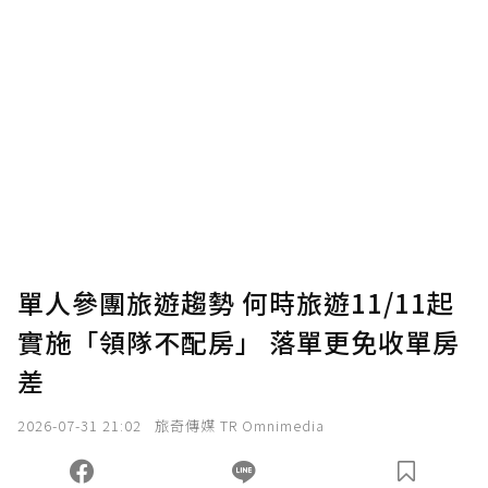
贊助說明
為了鼓勵作者持續創作更好的內容，會員可以
使用「贊助」功能實質回饋給喜愛的作者。可
將您認為適合的點數贈送給作者，一旦使用贊
助點數即不得撤銷，單筆贊助最低點數為30
點，最高點數沒有上限。
U 利點數 1 點 = NTD 1 元。
單人參團旅遊趨勢 何時旅遊11/11起
實施「領隊不配房」 落單更免收單房
確認送出
差
我已詳閱贊助說明，且同意站方的使用條款。
2026-07-31 21:02
旅奇傳媒 TR Omnimedia
您當前剩餘 U 利點數：
0
點；前往
購買點數