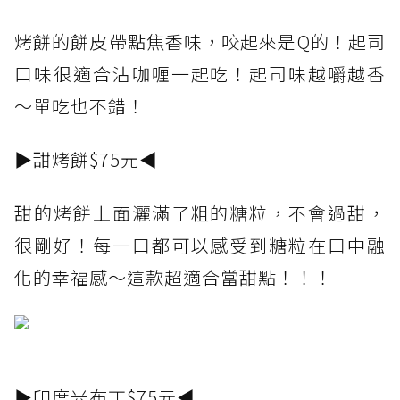
烤餅的餅皮帶點焦香味，咬起來是Q的！起司
口味很適合沾咖喱一起吃！起司味越嚼越香
～單吃也不錯！
▶甜烤餅$75元◀
甜的烤餅上面灑滿了粗的糖粒，不會過甜，
很剛好！每一口都可以感受到糖粒在口中融
化的幸福感～這款超適合當甜點！！！
▶印度米布丁$75元◀