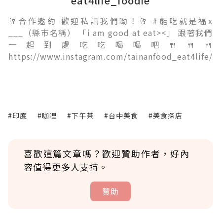
eat4life_foodie
🥂合作邀約 歡迎私訊我們呦！🥂 #能吃就是福x
___（縣市名稱） 「i am good at eat><」 跟著我們
一起到處吃吃喝喝吧🍴🍴🍴
https://www.instagram.com/tainanfood_eat4life/
#印度
#咖哩
#下午茶
#台中美食
#美食探店
喜歡這篇文章嗎？歡迎贊助作者，好內
容值得更多人支持。
贊助