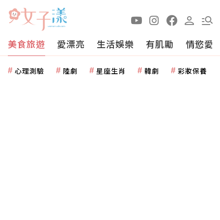
美食旅遊
愛漂亮
生活娛樂
有肌勵
情慾愛
心理測驗
陸劇
星座生肖
韓劇
彩妝保養