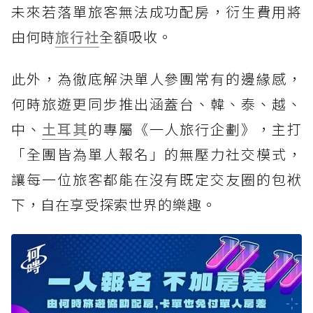
未來若落單旅客無法成功配房，衍生費用將
由何時
旅行社
全額吸收。
此外，為徹底解決單人參團常有的邊緣感，
何時旅遊更同步推出涵蓋台、韓、泰、越、
中、
土耳其
的專屬《一人旅行企劃》，主打
「全團皆為單人報名」的無壓力社交模式，
讓每一位旅客都能在沒有既定交友圈的包袱
下，自在享受探索世界的樂趣。