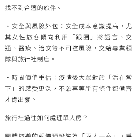
找不到合適的旅伴。
・安全與風險外包：安全成本意識提高，尤
其女性旅客傾向利用「跟團」將語言、交
通、醫療、治安等不可控風險，交給專業領
隊與旅行社制度。
・時間價值重估：疫情後大眾對於「活在當
下」的感受更深，不願再等所有條件都備齊
才肯出發。
旅行社過往如何處理單人房？
團體旅遊的報價預設皆為「兩人一室」，房