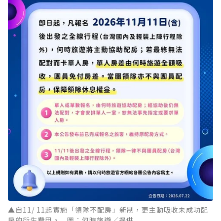
▲自11/ 11起實施「領隊不配房」新制，更主動吸收未成功配
房的衍生費用。 圖：何時旅遊／提供