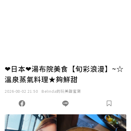
❤日本❤湯布院美食【旬彩浪漫】~☆
溫泉蒸氣料理★夠鮮甜
2026-08-02 21:50
Belinda的玩美甜蜜窩