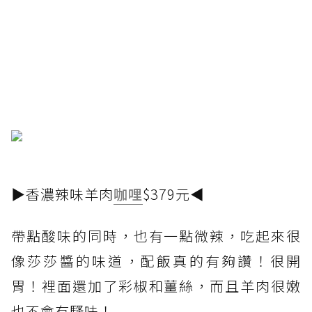
▶香濃辣味羊肉
咖哩
$379元◀
帶點酸味的同時，也有一點微辣，吃起來很
像莎莎醬的味道，配飯真的有夠讚！很開
胃！裡面還加了彩椒和薑絲，而且羊肉很嫩
也不會有騷味！