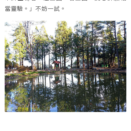
當靈驗。」不妨一試。