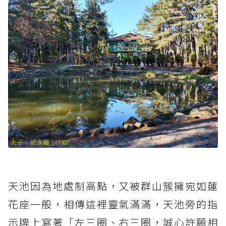
天池因為地處制高點，又被群山簇擁宛如蓮
花座一般，相傳這裡靈氣滿滿，天池旁的指
示牌上寫著「左三圈、右三圈，誠心許願相