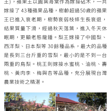
王)，蘋果王以圓葉海棠作為嫁接砧木，一共
嫁接了 43種蘋果品種，樹齡超過50歲的蘋果
王已進入衰老期，樹勢衰弱枝條生長衰退，
結果質量下滑，經過秋天落葉，進入冬天休
眠期，更顯老態龍鍾。梨王嫁接了中國梨、
西洋梨、日本梨等 30餘種品系，最大的品種
是長到三台斤重的雪梨，最小的是不到一台
兩重的鳥梨。桃王則嫁接水蜜桃、油桃、壽
桃、黃肉李、梅與杏等品種，充分展現台灣
農業技術之精湛。