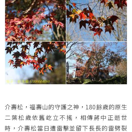
介壽松，福壽山的守護之神，180餘歲的原生
二葉松歲依舊屹立不搖，相傳蔣中正逝世
時，介壽松當日遭雷擊並留下長長的雷劈裂