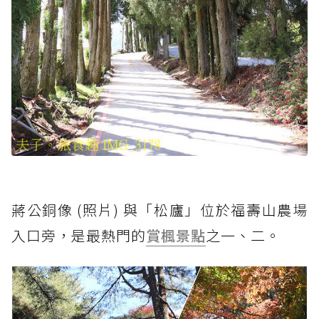
蔣公銅像 (照片) 與「松廬」位於福壽山農場
入口旁，是最熱門的
賞楓景點
之一、二。