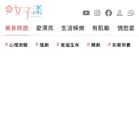
美食旅遊
愛漂亮
生活娛樂
有肌勵
情慾愛
心理測驗
陸劇
星座生肖
韓劇
彩妝保養