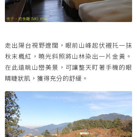
走出陽台視野遼闊，眼前山峰起伏襯托一抹
秋末楓紅，曉光斜照將山林染出一片金黃。
在此遠眺山巒美景，可讓整天盯著手機的眼
睛睫狀肌，獲得充分的舒緩。