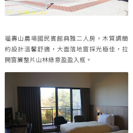
福壽山農場國民賓館典雅二人房，木質調簡
約設計溫馨舒適，大面落地窗採光極佳，拉
開窗簾整片山林綠意盈盈入框。