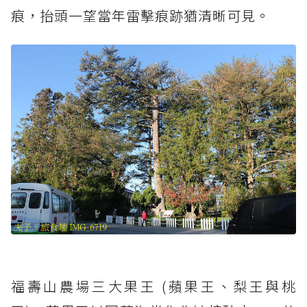
痕，抬頭一望當年雷擊痕跡猶清晰可見。
福壽山農場三大果王 (蘋果王、梨王與桃