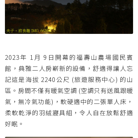
2023年 1月 9日開幕的福壽山農場國民賓
館，典雅二人房嶄新的設備，舒適得讓人忘
記這是海拔 2240公尺 (旅遊服務中心) 的山
區。房間不僅有暖氣空調 (空調只有送風跟暖
氣，無冷氣功能)，軟硬適中的二張單人床，
柔軟乾淨的羽絨寢具組，令人自在放鬆舒適
好眠。