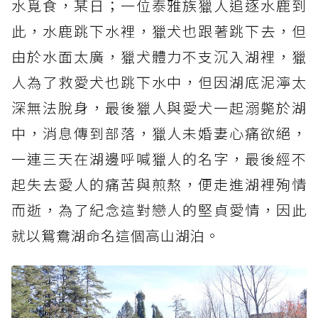
水覓食，某日；一位泰雅族獵人追逐水鹿到
此，水鹿跳下水裡，獵犬也跟著跳下去，但
由於水面太廣，獵犬體力不支沉入湖裡，獵
人為了救愛犬也跳下水中，但因湖底泥濘太
深無法脫身，最後獵人與愛犬一起溺斃於湖
中，消息傳到部落，獵人未婚妻心痛欲絕，
一連三天在湖邊呼喊獵人的名字，最後經不
起失去愛人的痛苦與煎熬，便走進湖裡殉情
而逝，為了紀念這對戀人的堅貞愛情，因此
就以鴛鴦湖命名這個高山湖泊。