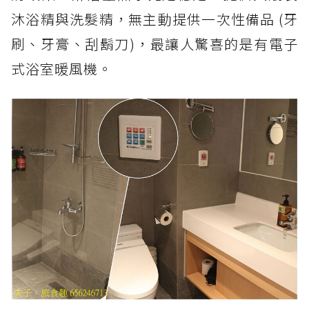
沐浴精與洗髮精，無主動提供一次性備品 (牙
刷、牙膏、刮鬍刀)，最讓人驚喜的是有電子
式浴室暖風機。