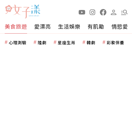
美食旅遊
愛漂亮
生活娛樂
有肌勵
情慾愛
心理測驗
陸劇
星座生肖
韓劇
彩妝保養