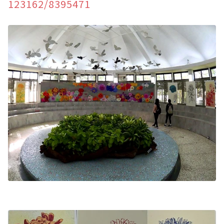
123162/8395471