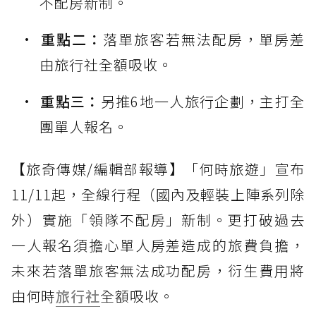
不配房新制。
重點二：
落單旅客若無法配房，單房差
由旅行社全額吸收。
重點三：
另推6地一人旅行企劃，主打全
團單人報名。
【旅奇傳媒/編輯部報導】「何時旅遊」宣布
11/11起，全線行程（國內及輕裝上陣系列除
外）實施「領隊不配房」新制。更打破過去
一人報名須擔心單人房差造成的旅費負擔，
未來若落單旅客無法成功配房，衍生費用將
由何時
旅行社
全額吸收。