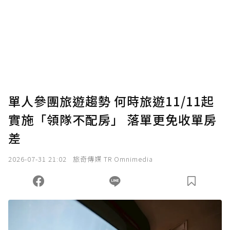
為了鼓勵作者持續創作更好的內容，會員可以
使用「贊助」功能實質回饋給喜愛的作者。可
將您認為適合的點數贈送給作者，一旦使用贊
助點數即不得撤銷，單筆贊助最低點數為30
點，最高點數沒有上限。
U 利點數 1 點 = NTD 1 元。
單人參團旅遊趨勢 何時旅遊11/11起
實施「領隊不配房」 落單更免收單房
確認送出
差
我已詳閱贊助說明，且同意站方的使用條款。
2026-07-31 21:02
旅奇傳媒 TR Omnimedia
您當前剩餘 U 利點數：
0
點；前往
購買點數