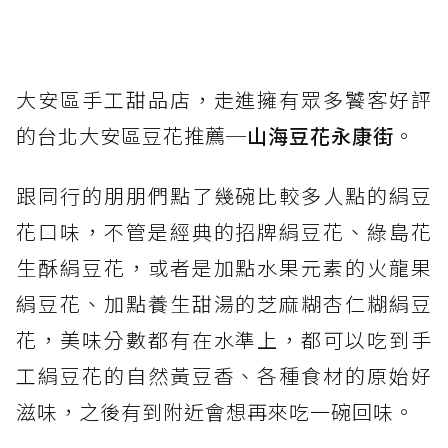
大安區手工甜品店，走進擁有眾多饕客好評
的台北大安區豆花推薦─
山海豆花永康街
。
跟同行的朋朋們點了幾碗比較多人點的絹豆
花口味，不管是經典的招牌絹豆花、綠島花
生酥絹豆花，或者是加點水果元素的火龍果
絹豆花、加點養生甜湯的芝麻糊杏仁糊絹豆
花，美味分數都有在水準上，都可以吃到手
工絹豆花的自然黃豆香、各種食材的原始好
滋味，之後有到附近會想再來吃一碗回味。