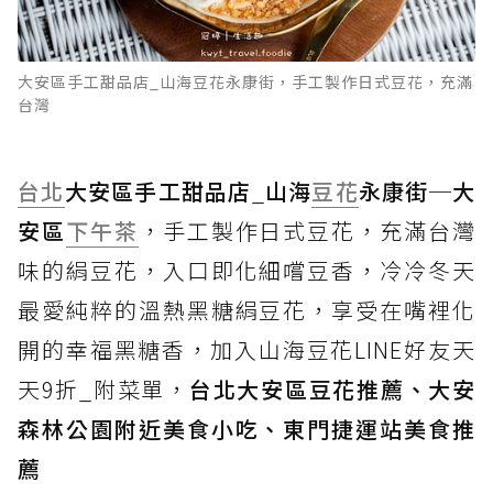
大安區手工甜品店_山海豆花永康街，手工製作日式豆花，充滿
台灣
台北
大安區手工甜品店
_
山海
豆花
永康街
─
大
安區
下午茶
，手工製作日式豆花，充滿台灣
味的絹豆花，入口即化細嚐豆香，冷冷冬天
最愛純粹的溫熱黑糖絹豆花，享受在嘴裡化
開的幸福黑糖香，加入山海豆花LINE好友天
天9折_附菜單，
台北大安區豆花推薦、大安
森林公園附近美食小吃、東門捷運站美食推
薦