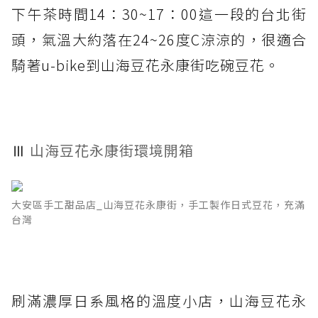
下午茶時間14：30~17：00這一段的台北街
頭，氣溫大約落在24~26度C涼涼的，很適合
騎著u-bike到山海豆花永康街吃碗豆花。
Ⅲ
山海豆花永康街環境開箱
大安區手工甜品店_山海豆花永康街，手工製作日式豆花，充滿
台灣
刷滿濃厚日系風格的溫度小店，山海豆花永