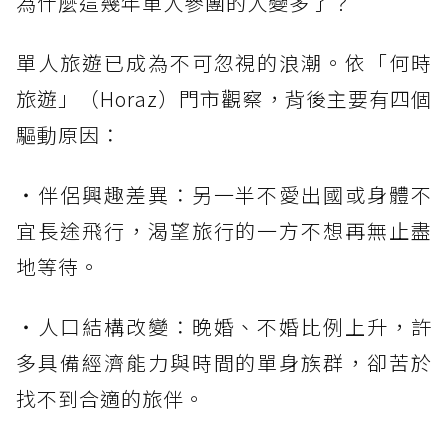
為什麼這幾年單人參團的人變多了？
單人旅遊已成為不可忽視的浪潮。依「何時
旅遊」（Horaz）門市觀察，背後主要有四個
驅動原因：
・伴侶興趣差異：另一半不愛出國或身體不
宜長途飛行，渴望旅行的一方不想再無止盡
地等待。
・人口結構改變：晚婚、不婚比例上升，許
多具備經濟能力與時間的單身族群，卻苦於
找不到合適的旅伴。