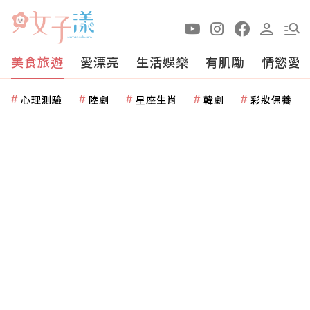
美食旅遊
愛漂亮
生活娛樂
有肌勵
情慾愛
心理測驗
陸劇
星座生肖
韓劇
彩妝保養