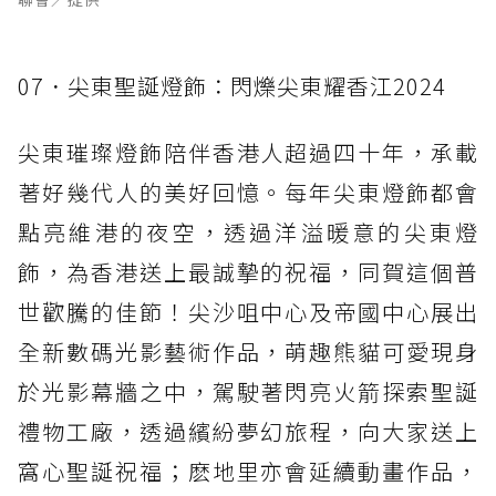
07．尖東聖誕燈飾：閃爍尖東耀香江2024
尖東璀璨燈飾陪伴香港人超過四十年，承載
著好幾代人的美好回憶。每年尖東燈飾都會
點亮維港的夜空，透過洋溢暖意的尖東燈
飾，為香港送上最誠摯的祝福，同賀這個普
世歡騰的佳節！尖沙咀中心及帝國中心展出
全新數碼光影藝術作品，萌趣熊貓可愛現身
於光影幕牆之中，駕駛著閃亮火箭探索聖誕
禮物工廠，透過繽紛夢幻旅程，向大家送上
窩心聖誕祝福；麽地里亦會延續動畫作品，