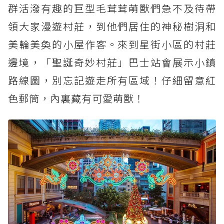
群活潑有趣的巨型毛茸茸萌獸們急不及待帶
領大家漫遊村莊，到他們居住的神秘樹洞和
美輪美奐的小屋作客。來到星街小區的村莊
邊境，「聖誕奇妙村莊」巴士站會展示小鎮
路線圖，別忘記遊走所有區域！仔細留意紅
色郵筒，內裏藏有可愛萌獸！