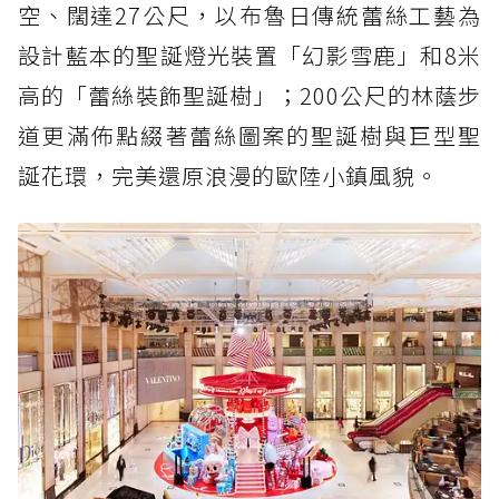
空、闊達27公尺，以布魯日傳統蕾絲工藝為
設計藍本的聖誕燈光裝置「幻影雪鹿」和8米
高的「蕾絲裝飾聖誕樹」；200公尺的林蔭步
道更滿佈點綴著蕾絲圖案的聖誕樹與巨型聖
誕花環，完美還原浪漫的歐陸小鎮風貌。