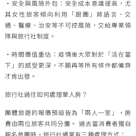
・安全與風險外包：安全成本意識提高，尤
其女性旅客傾向利用「跟團」將語言、交
通、醫療、治安等不可控風險，交給專業領
隊與旅行社制度。
・時間價值重估：疫情後大眾對於「活在當
下」的感受更深，不願再等所有條件都備齊
才肯出發。
旅行社過往如何處理單人房？
團體旅遊的報價預設皆為「兩人一室」，房
費由兩位旅客共同分攤。 過去當消費者獨自
報名參團時，旅行社通常有三種處理方式：