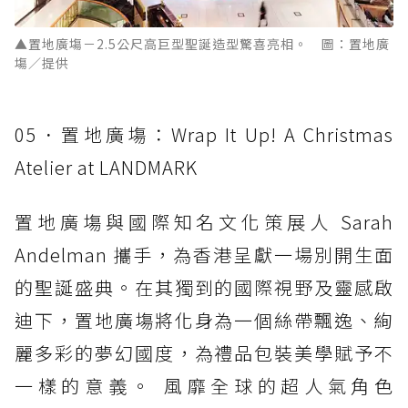
▲置地廣塲－2.5公尺高巨型聖誕造型驚喜亮相。 圖：置地廣
塲／提供
05．置地廣塲：Wrap It Up! A Christmas
Atelier at LANDMARK
置地廣塲與國際知名文化策展人 Sarah
Andelman 攜手，為香港呈獻一場別開生面
的聖誕盛典。在其獨到的國際視野及靈感啟
迪下，置地廣塲將化身為一個絲帶飄逸、絢
麗多彩的夢幻國度，為禮品包裝美學賦予不
一樣的意義。 風靡全球的超人氣角色