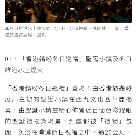
▲冬日維港水上煙火於12/24-12/26連續三晚施放。 圖：香
港旅遊發展局／提供
01．「香港繽紛冬日巡禮」聖誕小鎮及冬日
維港水上
煙火
「香港繽紛冬日巡禮」登場！由香港旅遊發
展局主辦的聖誕小鎮在西九文化區華麗揭
幕，由聖誕小精靈精心佈置近百個色彩耀眼
的聖誕禮物為場景，到處都被「禮物」包
圍，沉浸在濃濃節日祝福之中。逾20公尺、