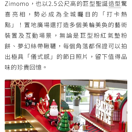
Zimomo，也以2.5公尺高的巨型聖誕
造型
驚
喜亮相，勢必成為全城矚目的「打卡熱
點」！置地廣場還打造多個美輪美奐的藝術
裝置及互動場景，無論是巨型粉紅氣墊粉
餅、夢幻絲帶鞦韆，每個角落都保證可以拍
出極具「儀式感」的節日照片，留下值得品
味的珍貴回憶。