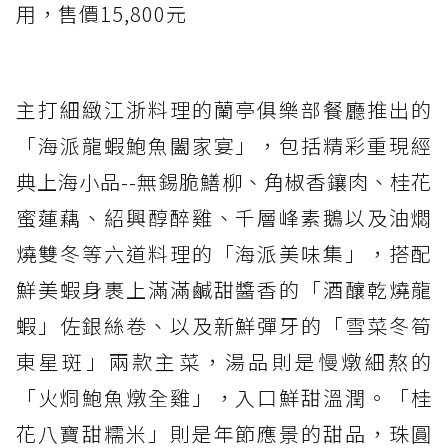
用，售價15,800元
主打細緻江浙料理的蘭亭俱樂部餐廳推出的
「海派龍蝦鮑魚闔家宴」，包括精彩重現經
典上海小品--無錫脆鱔柳、角椒香鑲肉、桂花
蜜蓮藕、紹興醇醉雞、千層峰素鵝以及油燜
燒雙冬等六道料理的「海派美味集」，搭配
鮮美蝦身裹上滿滿鹹甜醬香的「酒釀乾燒龍
蝦」佐銀絲卷、以及新鮮彈牙的「雪菜冬筍
東星斑」兩款主菜，湯品則是慢燉細熬的
「火烔鮑魚燉全雞」，入口鮮甜溫潤。「桂
花八寶甜糯米」則是年節應景的甜品，珠圓