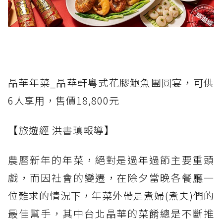
晶華年菜_晶華軒粵式花膠鮑魚團圓宴，可供
6人享用，售價18,800元
【旅遊經 洪書瑱報導】
農曆新年的年菜，絕對是過年過節主要重頭
戲，而因社會的變遷，在除夕當晚各餐廳一
位難求的情況下，年菜外帶是煮婦(煮夫)們的
最佳幫手，其中台北晶華的菜餚總是不斷推