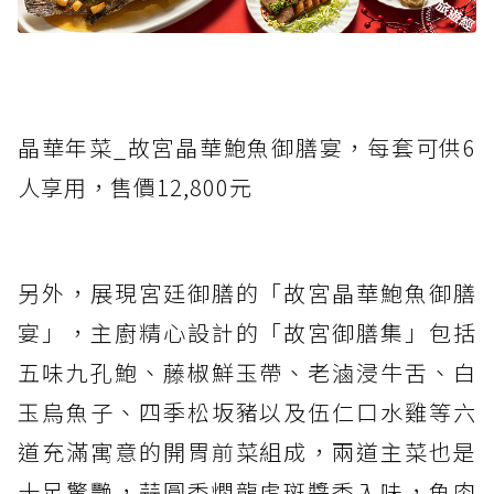
晶華年菜_故宮晶華鮑魚御膳宴，每套可供6
人享用，售價12,800元
另外，展現宮廷御膳的「故宮晶華鮑魚御膳
宴」，主廚精心設計的「故宮御膳集」包括
五味九孔鮑、藤椒鮮玉帶、老滷浸牛舌、白
玉烏魚子、四季松坂豬以及伍仁口水雞等六
道充滿寓意的開胃前菜組成，兩道主菜也是
十足驚艷，蒜圓香燜龍虎斑醬香入味，魚肉