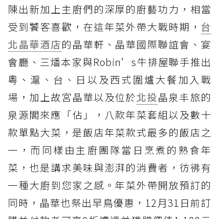
陳出新加上主廚們的深厚的廚藝功力，相當
受到饕客喜歡，在這年菜外帶大戰時期，
台
北晶華酒店
的晶華軒、晶華國際聯誼會、宴
會廳、三燔本家與Robin’s牛排屋聯手推出
粵、滬、台、日以及西式圍爐大餐加入戰
場，加上故宮晶華以及位於
北投
晶泉丰旅的
泉源閣來應「佔」，八款年菜套組以及數十
款單點大菜，是飯店年菜款式最多的飯店之
一，而同樣由主廚團隊當日烹煮的熟食年
菜，也是講求美味與澎湃的消費者，彷彿有
一種大廚到您家之感。年菜外帶開放預訂的
同時，晶華也祭出早鳥優惠，12月31日前訂