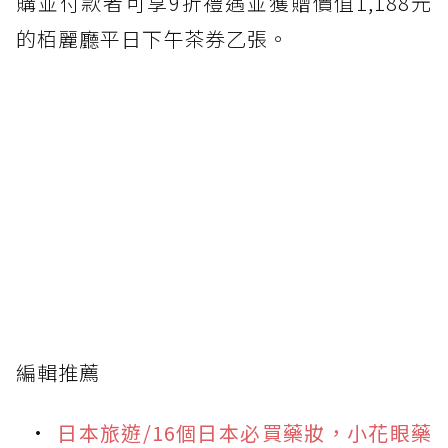
購並付款者可享9折禮遇並獲贈價值1,188元
的栢麗廳平日下午茶券乙張。
編輯推薦
日本旅遊/16個日本必買藥妝，小花眼藥