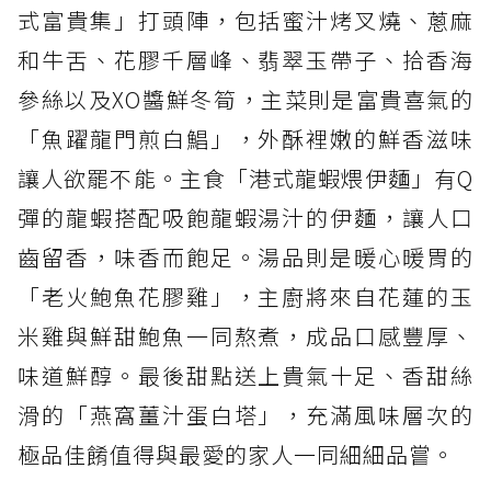
式富貴集」打頭陣，包括蜜汁烤叉燒、蔥麻
和牛舌、花膠千層峰、翡翠玉帶子、拾香海
參絲以及XO醬鮮冬筍，主菜則是富貴喜氣的
「魚躍龍門煎白鯧」，外酥裡嫩的鮮香滋味
讓人欲罷不能。主食「港式龍蝦煨伊麵」有Q
彈的龍蝦搭配吸飽龍蝦湯汁的伊麵，讓人口
齒留香，味香而飽足。湯品則是暖心暖胃的
「老火鮑魚花膠雞」，主廚將來自花蓮的玉
米雞與鮮甜鮑魚一同熬煮，成品口感豐厚、
味道鮮醇。最後甜點送上貴氣十足、香甜絲
滑的「燕窩薑汁蛋白塔」，充滿風味層次的
極品佳餚值得與最愛的家人一同細細品嘗。