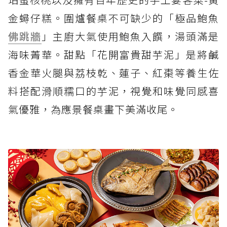
金蟳仔糕。圍爐餐桌不可缺少的「極品鮑魚
佛跳牆
」主廚大氣使用鮑魚入饌，湯頭滿是
海味菁華。甜點「花開富貴甜芋泥」是將鹹
香金華火腿與荔枝乾、蓮子、紅棗等養生佐
料搭配滑順糯口的芋泥，視覺和味覺同感喜
氣優雅，為應景餐桌畫下美滿收尾。