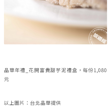
晶華年禮_花開富貴甜芋泥禮盒，每份1,080
元
以上圖片：台北晶華提供