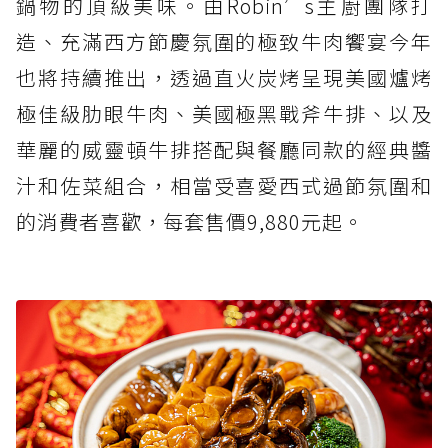
鍋物的頂級美味。由Robin’s主廚團隊打
造、充滿西方節慶氛圍的極致牛肉饗宴今年
也將持續推出，透過直火炭烤呈現美國爐烤
極佳級肋眼牛肉、美國極黑戰斧牛排、以及
華麗的威靈頓牛排搭配與餐廳同款的經典醬
汁和佐菜組合，相當受喜愛西式過節氛圍和
的消費者喜歡，每套售價9,880元起。