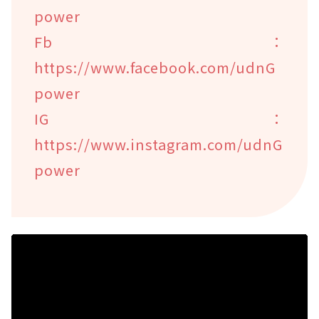
power
Fb：
https://www.facebook.com/udnG
power
IG：
https://www.instagram.com/udnG
power