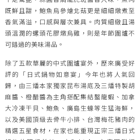
既鮮且甜，鮑魚烏參燴北菇更是細細燉煮至
香氣滿溢，口感與層次兼具。肉質細緻且湯
頭溫潤的螺頭花膠燉烏雞，則是年節圍爐不
可錯過的美味湯品。
除了五款華麗的中式圍爐宴外，歷來廣受好
評的「日式鍋物如意宴」今年也將人氣回
歸，由三燔本家獨家昆布湯底及三燔特製胡
麻醬、橙醋醬為主角搭配集結螯龍蝦、加拿
大冷凍干貝、鮑魚、廣島生蠔等生猛海鮮，
以及美國頂級去骨牛小排、台灣梅花豬肉的
精選五星食材，在家也能重現正宗三燔日式