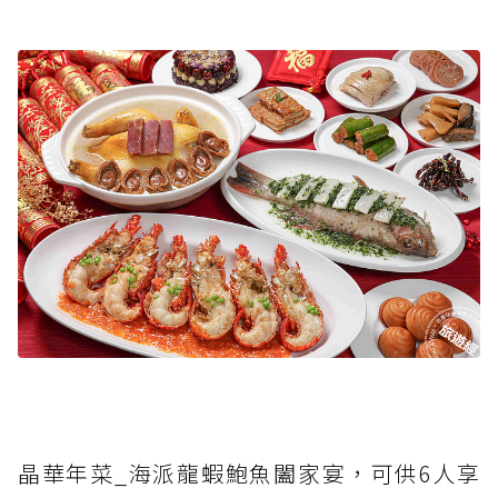
晶華年菜_海派龍蝦鮑魚闔家宴，可供6人享