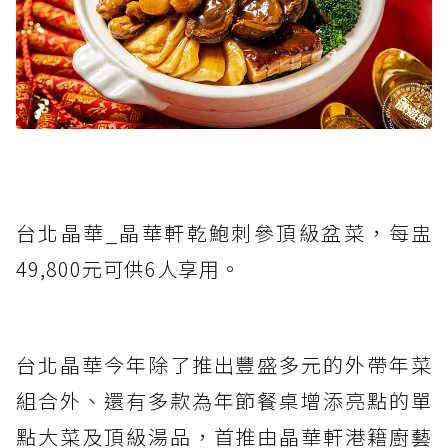
台北晶華_晶華軒乾鮑刺參頂級盆菜，每盅
49,800元可供6人享用。
台北晶華今年除了推出豐盛多元的外帶年菜
組合外、還有多款為年節餐桌增添亮點的單
點大菜及頂級湯品，首推由晶華軒港籍廚藝