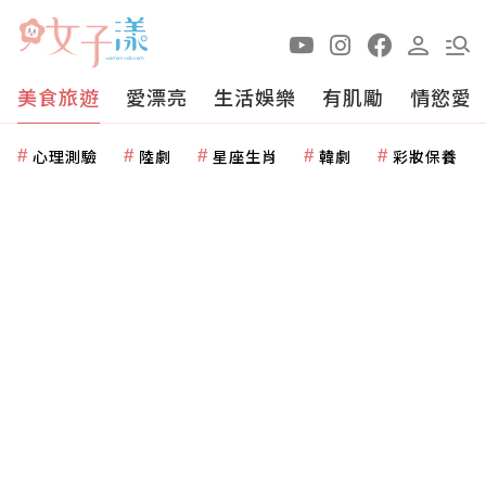
美食旅遊
愛漂亮
生活娛樂
有肌勵
情慾愛
心理測驗
陸劇
星座生肖
韓劇
彩妝保養