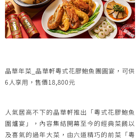
晶華年菜_晶華軒粵式花膠鮑魚團圓宴，可供
6人享用，售價18,800元
人氣居高不下的晶華軒推出「粵式花膠鮑魚
圍爐宴」，內容集結開幕至今的經典菜餚以
及喜氣的過年大菜，由六道精巧的前菜「粵