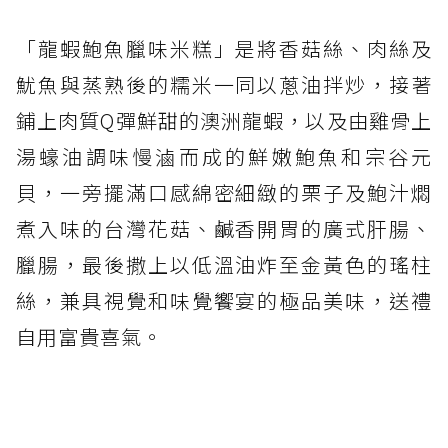
「龍蝦鮑魚臘味米糕」是將香菇絲、肉絲及
魷魚與蒸熟後的糯米一同以蔥油拌炒，接著
鋪上肉質Q彈鮮甜的澳洲龍蝦，以及由雞骨上
湯蠔油調味慢滷而成的鮮嫩鮑魚和宗谷元
貝，一旁擺滿口感綿密細緻的栗子及鮑汁燜
煮入味的台灣花菇、鹹香開胃的廣式肝腸、
臘腸，最後撒上以低溫油炸至金黃色的瑤柱
絲，兼具視覺和味覺饗宴的極品美味，送禮
自用富貴喜氣。