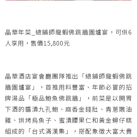
晶華年菜_總鋪師龍蝦佛跳牆圍爐宴，可供6
人享用，售價15,800元
晶華酒店宴會廳團隊推出「總鋪師龍蝦佛跳
牆圍爐宴」，首推用料豐富、年節必嘗的招
牌湯品「極品鮑魚佛跳牆」，前菜是以開胃
下酒的醬漬九孔鮑、麻香金錢肚、青蔥嫩油
雞、烘烤烏魚子、蜜漬腰果仁和黃金蟳仔糕
組成的「台式滿漢集」，搭配象徵大富大貴