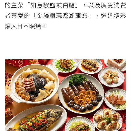
的主菜「如意椒鹽煎白鯧」，以及廣受消費
者喜愛的「金絲銀蒜澎湖龍蝦」，道道精彩
讓人目不暇給。