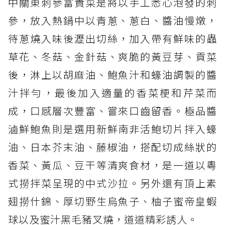
中關東刺參富貴菜是將以手工悉心泡發的刺
參，放入熱鍋中以青蔥、蔥白、醬油慢燉，
待蔥燒入味後瀝出切絲，加入帶有鮮味的蟲
草花、冬菇、金針菇、爽脆的黃豆芽、貢菜
後，淋上以胡麻油、鮑魚汁和蠔油調製的醬
汁拌勻，最後加入適量的香菜梗和芹菜而
成，口感層次豐富、嘗來口齒留香。極品醬
滷鮮鮑魚則是選用新鮮南非活鮑切片拌入蠔
油、日本芥末油、藤椒油，搭配切成絲狀的
香菜、黃瓜、豆干等清爽食材，是一道以粵
式撈拌菜呈現的中式沙拉。另外還有頂上素
翅撈什錦、厚切野生烏魚子、柚子蜜帝皇蝦
球以及蜜汁黑毛豬叉燒，道道精彩誘人。