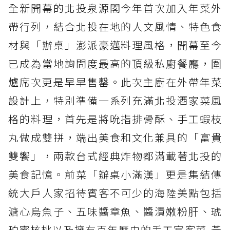
全新開幕的北投泉源閣今年首次加入年菜外
帶行列，結合北投在地的人文風情、特色食
材與「辦桌」澎派豪邁料理風格，開幕至今
已成為當地詢問度最高的頂級私廚餐廳，圍
爐席次更是早早售罄。此次主廚在外帶年菜
設計上，特別準備一系列充滿北投酒家菜風
格的料理，首先是將吮指排骨酥、手工蝦枝
丸做成雙拼，端出美食和文化兼具的「富貴
雙饗」，兩款台式經典炸物都滿載著北投的
美食記憶。前菜「辦桌小滿漢」更是集結傳
統大戶人家招待賓客不可少的海陸美點包括
溏心烏魚子、五味醬章魚、醬漬嫩粉肝、琥
珀蜜核桃以及擁有百年歷史的手工宴客菜-黃