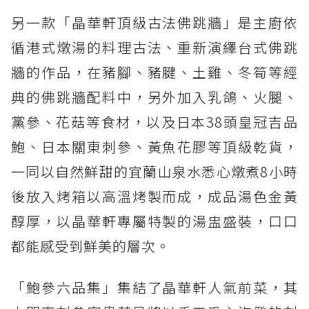
另一款「晶華軒頂級古法佛跳牆」是主廚依
循港式燉湯的料理古法、重新演繹台式佛跳
牆的作品，在豬腳、豬腱、土雞、冬筍等經
典的佛跳牆配料中，另外加入乳鴿、火腿、
黨參、花菇等食材，以及日本38頭皇冠吉品
鮑、日本關東刺參、黃魚花膠等頂級乾貨，
一同以自然鮮甜的宜蘭山泉水悉心燉煮8小時
後放入烤箱以高溫烤製而成，成品湯色金黃
醇厚，以晶華軒專屬特製的湯盅盛裝，口口
都能感受到鮮美的層次。
「鮑參六品集」集結了晶華軒人氣前菜，其