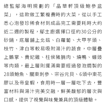
總監鄔海明規劃的「晶華軒頂級鮑參盆
菜」，這款做工繁複費時的大菜，從以手工
悉心泡發珍稀食材到成品完工需要耗時大約
近二週的製程，鄔主廚選擇口徑約30公分的
砂鍋，底層舖上北菇、白蘿蔔、大甲芋頭、
枝竹、津白等較易吸附湯汁的蔬食，中層疊
上鵝掌、貴妃雞、柱侯豬腩肉、燒鴨、蠔豉
等肉類，最上層則擺滿需要經過發泡燜製的
28頭鮑魚、關東刺參、宗谷元貝、6頭中東花
膠以及帝皇蝦，食用時一層一層吃下去，豐
富材料與湯汁完美交融，鮮美馥郁的層次與
口感，提供了視覺與味覺兼具的頂級體驗。