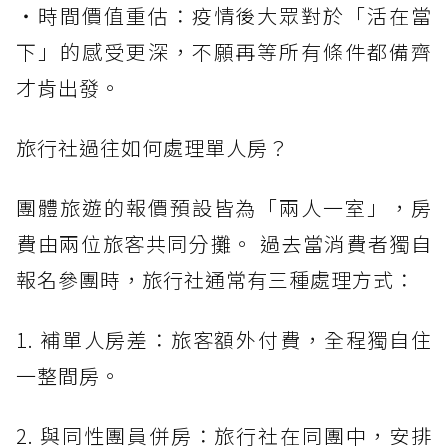
・時間價值重估：疫情後大眾對於「活在當
下」的感受更深，不願再等所有條件都備齊
才肯出發。
旅行社過往如何處理單人房？
團體旅遊的報價預設皆為「兩人一室」，房
費由兩位旅客共同分攤。 過去當消費者獨自
報名參團時，旅行社通常有三種處理方式：
1. 補單人房差：旅客額外付費，全程獨自住
一整間房。
2. 與同性團員併房：旅行社在同團中，安排