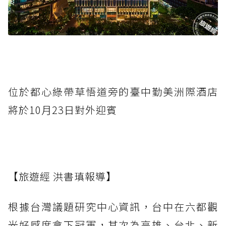
位於都心綠帶草悟道旁的臺中勤美洲際酒店
將於10月23日對外迎賓
【旅遊經 洪書瑱報導】
根據台灣議題研究中心資訊，台中在六都觀
光好感度拿下冠軍，其次為高雄、台北、新