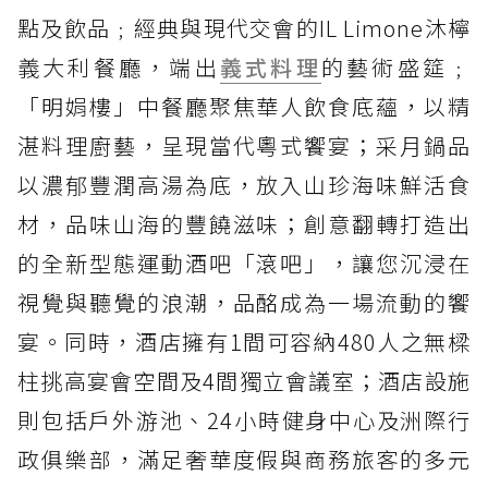
點及飲品﹔經典與現代交會的IL Limone沐檸
義大利餐廳，端出
義式料理
的藝術盛筵﹔
「明娟樓」中餐廳聚焦華人飲食底蘊，以精
湛料理廚藝，呈現當代粵式饗宴；采月鍋品
以濃郁豐潤高湯為底，放入山珍海味鮮活食
材，品味山海的豐饒滋味；創意翻轉打造出
的全新型態運動酒吧「滾吧」，讓您沉浸在
視覺與聽覺的浪潮，品酩成為一場流動的饗
宴。同時，酒店擁有1間可容納480人之無樑
柱挑高宴會空間及4間獨立會議室；酒店設施
則包括戶外游池、24小時健身中心及洲際行
政俱樂部，滿足奢華度假與商務旅客的多元