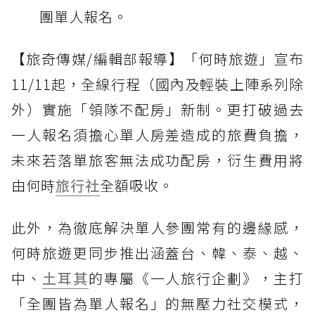
團單人報名。
【旅奇傳媒/編輯部報導】「何時旅遊」宣布
11/11起，全線行程（國內及輕裝上陣系列除
外）實施「領隊不配房」新制。更打破過去
一人報名須擔心單人房差造成的旅費負擔，
未來若落單旅客無法成功配房，衍生費用將
由何時
旅行社
全額吸收。
此外，為徹底解決單人參團常有的邊緣感，
何時旅遊更同步推出涵蓋台、韓、泰、越、
中、
土耳其
的專屬《一人旅行企劃》，主打
「全團皆為單人報名」的無壓力社交模式，