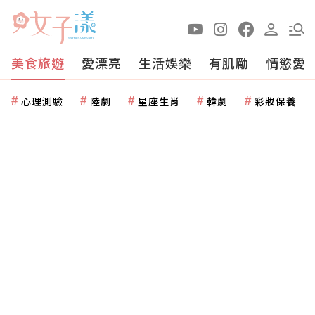
美食旅遊
愛漂亮
生活娛樂
有肌勵
情慾愛
心理測驗
陸劇
星座生肖
韓劇
彩妝保養