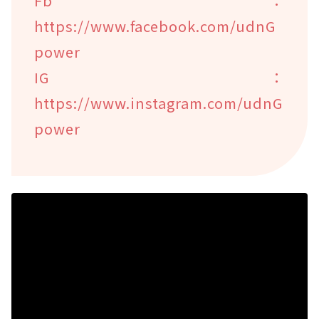
Fb：
https://www.facebook.com/udnG
power
IG：
https://www.instagram.com/udnG
power